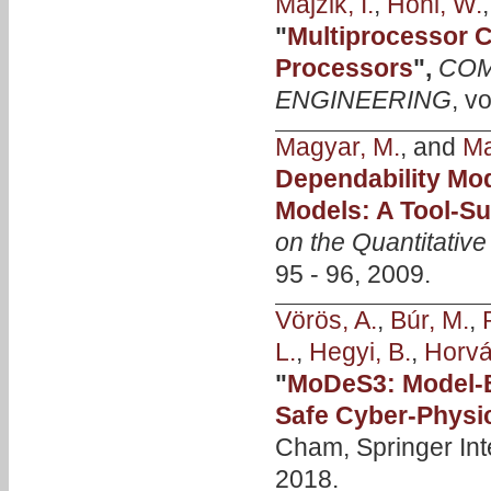
Majzik, I.
,
Hohl, W.
"
Multiprocessor 
Processors
",
COM
ENGINEERING
, v
Magyar, M.
, and
Ma
Dependability Mo
Models: A Tool-S
on the Quantitativ
95 - 96, 2009.
Vörös, A.
,
Búr, M.
,
L.
,
Hegyi, B.
,
Horvá
"
MoDeS3: Model-B
Safe Cyber-Physi
Cham, Springer Int
2018.