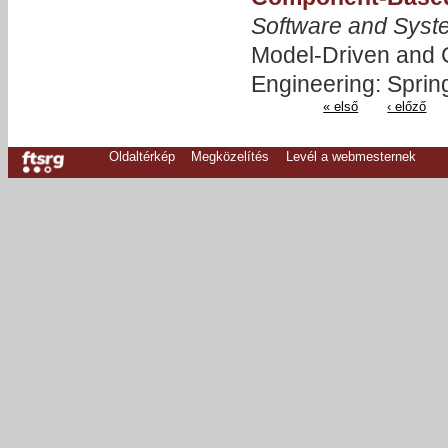
Software and Syst
Model-Driven and
Engineering: Sprin
« első
‹ előző
Oldaltérkép
Megközelítés
Levél a webmesternek