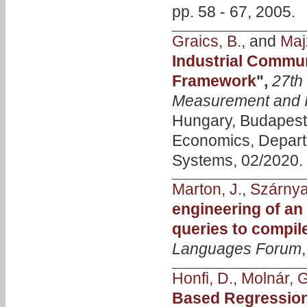
pp. 58 - 67, 2005.
Graics, B.
, and
Majz
Industrial Commu
Framework
",
27th
Measurement and I
Hungary, Budapest 
Economics, Depart
Systems, 02/2020.
Marton, J.
,
Szárnya
engineering of an
queries to compil
Languages Forum
Honfi, D.
,
Molnár, G
Based Regression