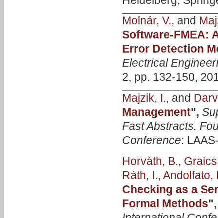
Molnár, V.
, and
Majz
Software-FMEA: A
Error Detection 
Electrical Enginee
2, pp. 132-150, 20
Majzik, I.
, and
Darv
Management
",
Su
Fast Abstracts. F
Conference
: LAAS-
Horváth, B.
,
Graics
Ráth, I.
,
Andolfato, 
Checking as a Se
Formal Methods
"
International Conf