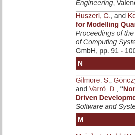
Engineering
, Valen
Huszerl, G.
, and
Ko
for Modelling Qua
Proceedings of the
of Computing Sys
GmbH, pp. 91 - 100
N
Gilmore, S.
,
Gönczy
and
Varró, D.
,
"
Non
Driven Developme
Software and Syst
M