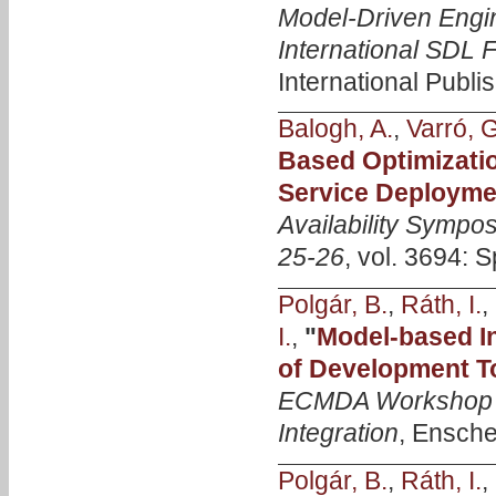
Model-Driven Engine
International SDL 
International Publi
Balogh, A.
,
Varró, G
Based Optimizatio
Service Deployme
Availability Sympos
25-26
, vol. 3694: 
Polgár, B.
,
Ráth, I.
,
I.
,
"
Model-based In
of Development T
ECMDA Workshop o
Integration
, Ensche
Polgár, B.
,
Ráth, I.
,