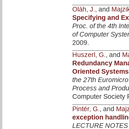
Oláh, J.
, and
Majzik
Specifying and Ex
Proc. of the 4th In
of Computer Syste
2009.
Huszerl, G.
, and
Ma
Redundancy Manag
Oriented Systems
the 27th Euromicr
Process and Produ
Computer Society P
Pintér, G.
, and
Majzi
exception handlin
LECTURE NOTES