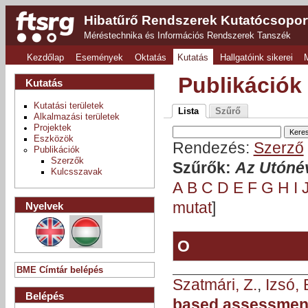
Hibatűrő Rendszerek Kutatócsopor
Méréstechnika és Információs Rendszerek Tanszék
Kezdőlap
Események
Oktatás
Kutatás
Hallgatóink sikerei
Publikációk
Kutatás
Kutatási területek
Lista
Szűrő
Alkalmazási területek
Projektek
Eszközök
Rendezés:
Szerző
Publikációk
Szerzők
Szűrők:
Az Utónév
Kulcsszavak
A
B
C
D
E
F
G
H
I
mutat
]
Nyelvek
O
BME Címtár belépés
Szatmári, Z.
,
Izsó, 
Belépés
based assessment