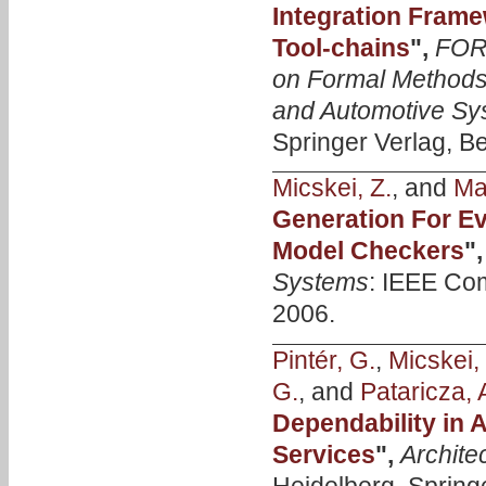
Integration Fram
Tool-chains
",
FOR
on Formal Methods 
and Automotive Sy
Springer Verlag, Be
Micskei, Z.
, and
Maj
Generation For E
Model Checkers
"
Systems
: IEEE Com
2006.
Pintér, G.
,
Micskei, 
G.
, and
Pataricza, 
Dependability in
Services
",
Archite
Heidelberg, Springe