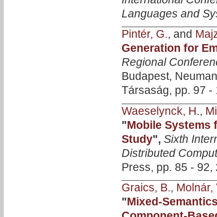
Languages and Sy
Pintér, G.
, and
Majzi
Generation for 
Regional Confere
Budapest, Neuman
Társaság, pp. 97 -
Waeselynck, H.
,
Mi
"
Mobile Systems f
Study
",
Sixth Inte
Distributed Compu
Press, pp. 85 - 92,
Graics, B.
,
Molnár, 
"
Mixed-Semantics 
Component-Based