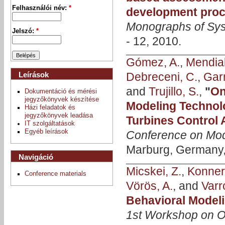
Felhasználói név:
*
development proce
Monographs of Syst
Jelszó:
*
- 12, 2010.
Gómez, A.
,
Mendial
Leírások
Debreceni, C.
,
Gar
and
Trujillo, S.
,
"
On
Dokumentáció és mérési
jegyzőkönyvek készítése
Modeling Technol
Házi feladatok és
jegyzőkönyvek leadása
Turbines Control
IT szolgáltatások
Egyéb leírások
Conference on Mode
Marburg, Germany, 
Navigáció
Micskei, Z.
,
Konner
Conference materials
Vörös, A.
, and
Varr
Behavioral Modeli
1st Workshop on O