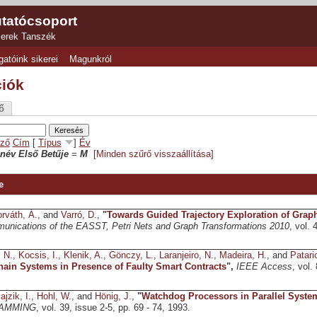
tatócsoport
zerek Tanszék
gatóink sikerei
Magunkról
ciók
ő
ző
Cím
[
Típus
]
Év
név Első Betűje
=
M
[Minden szűrő visszaállítása]
e
rváth, Á.
, and
Varró, D.
,
"
Towards Guided Trajectory Exploration of Grap
unications of the EASST, Petri Nets and Graph Transformations 2010
, vol. 
, N.
,
Kocsis, I.
,
Klenik, A.
,
Gönczy, L.
,
Laranjeiro, N.
,
Madeira, H.
, and
Patari
ain Systems in Presence of Faulty Smart Contracts
",
IEEE Access
, vol
ajzik, I.
,
Hohl, W.
, and
Hönig, J.
,
"
Watchdog Processors in Parallel Syste
AMMING
, vol. 39, issue 2-5, pp. 69 - 74, 1993.