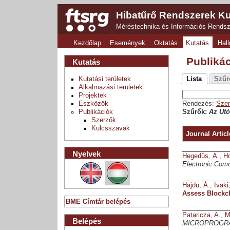
Hibatűrő Rendszerek Ku
Méréstechnika és Információs Rends
Kezdőlap
Események
Oktatás
Kutatás
Hall
Publiká
Kutatás
Kutatási területek
Lista
Szűr
Alkalmazási területek
Projektek
Eszközök
Rendezés:
Szer
Publikációk
Szűrők:
Az Utó
Szerzők
Kulcsszavak
Journal Articl
Nyelvek
Hegedüs, Á.
,
Ho
Electronic Comm
Hajdu, Á.
,
Ivaki
Assess Blockch
BME Címtár belépés
Pataricza, A.
,
M
Belépés
MICROPROGR