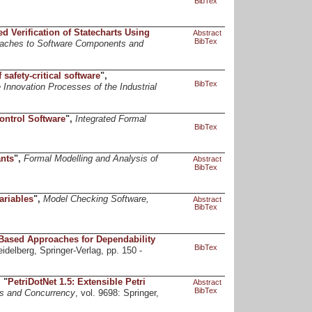
BibTex
d Verification of Statecharts Using
Abstract
BibTex
roaches to Software Components and
safety-critical software
",
BibTex
 Innovation Processes of the Industrial
ontrol Software
",
Integrated Formal
BibTex
ants
",
Formal Modelling and Analysis of
Abstract
BibTex
ariables
",
Model Checking Software,
Abstract
BibTex
Based Approaches for Dependability
BibTex
Heidelberg, Springer-Verlag, pp. 150 -
,
"
PetriDotNet 1.5: Extensible Petri
Abstract
BibTex
ts and Concurrency
, vol. 9698: Springer,