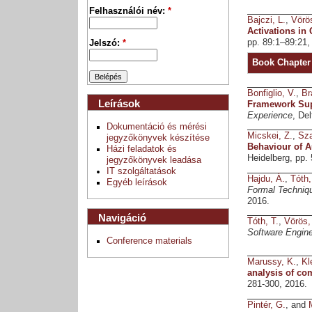
Felhasználói név:
*
Bajczi, L.
,
Vörös
Activations i
pp. 89:1–89:21,
Jelszó:
*
Book Chapter
Bonfiglio, V.
,
Br
Leírások
Framework Sup
Experience
, De
Dokumentáció és mérési
Micskei, Z.
,
Sza
jegyzőkönyvek készítése
Behaviour of 
Házi feladatok és
Heidelberg, pp.
jegyzőkönyvek leadása
IT szolgáltatások
Hajdu, Á.
,
Tóth,
Egyéb leírások
Formal Techniqu
2016.
Navigáció
Tóth, T.
,
Vörös,
Software Engine
Conference materials
Marussy, K.
,
Kl
analysis of co
281-300, 2016.
Pintér, G.
, and
M