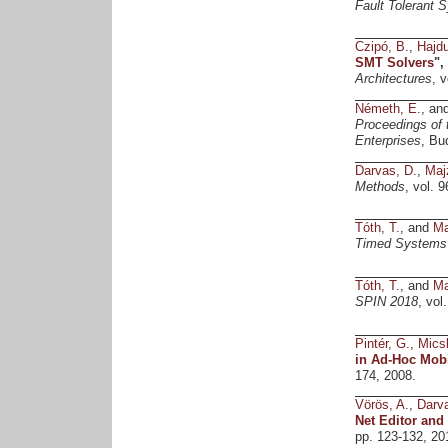
Fault Tolerant 
Czipó, B.
,
Hajdu
SMT Solvers
",
Architectures
, 
Németh, E.
, an
Proceedings of 
Enterprises
, Bu
Darvas, D.
,
Majz
Methods
, vol. 
Tóth, T.
, and
Ma
Timed Systems
Tóth, T.
, and
Ma
SPIN 2018
, vol
Pintér, G.
,
Micsk
in Ad-Hoc Mobi
174, 2008.
Vörös, A.
,
Darva
Net Editor and
pp. 123-132, 20