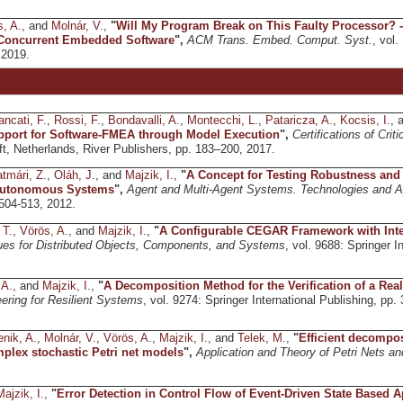
, A.
, and
Molnár, V.
,
"
Will My Program Break on This Faulty Processor? -
n Concurrent Embedded Software
",
ACM Trans. Embed. Comput. Syst.
, vol
 2019.
ancati, F.
,
Rossi, F.
,
Bondavalli, A.
,
Montecchi, L.
,
Pataricza, A.
,
Kocsis, I.
, 
port for Software-FMEA through Model Execution
",
Certifications of Cr
lft, Netherlands, River Publishers, pp. 183–200, 2017.
tmári, Z.
,
Oláh, J.
, and
Majzik, I.
,
"
A Concept for Testing Robustness and 
Autonomous Systems
",
Agent and Multi-Agent Systems. Technologies and A
 504-513, 2012.
 T.
,
Vörös, A.
, and
Majzik, I.
,
"
A Configurable CEGAR Framework with Inte
es for Distributed Objects, Components, and Systems
, vol. 9688: Springer I
 A.
, and
Majzik, I.
,
"
A Decomposition Method for the Verification of a Real
ering for Resilient Systems
, vol. 9274: Springer International Publishing, pp.
enik, A.
,
Molnár, V.
,
Vörös, A.
,
Majzik, I.
, and
Telek, M.
,
"
Efficient decompos
mplex stochastic Petri net models
",
Application and Theory of Petri Nets a
ajzik, I.
,
"
Error Detection in Control Flow of Event-Driven State Based A