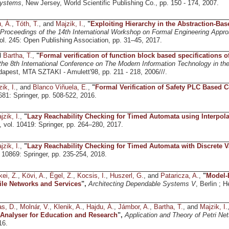
Systems
, New Jersey, World Scientific Publishing Co., pp. 150 - 174, 2007.
, Á.
,
Tóth, T.
, and
Majzik, I.
,
"
Exploiting Hierarchy in the Abstraction-Base
Proceedings of the 14th International Workshop on Formal Engineering App
vol. 245: Open Publishing Association, pp. 31–45, 2017.
d
Bartha, T.
,
"
Formal verification of function block based specifications of 
the 8th International Conference on The Modern Information Technology in the
dapest, MTA SZTAKI - Amulett'98, pp. 211 - 218, 2006///.
ik, I.
, and
Blanco Viñuela, E.
,
"
Formal Verification of Safety PLC Based C
9681: Springer, pp. 508-522, 2016.
jzik, I.
,
"
Lazy Reachability Checking for Timed Automata using Interpol
, vol. 10419: Springer, pp. 264–280, 2017.
jzik, I.
,
"
Lazy Reachability Checking for Timed Automata with Discrete V
. 10869: Springer, pp. 235-254, 2018.
ei, Z.
,
Kövi, A.
,
Égel, Z.
,
Kocsis, I.
,
Huszerl, G.
, and
Pataricza, A.
,
"
Model-
le Networks and Services
",
Architecting Dependable Systems V
, Berlin ; 
s, D.
,
Molnár, V.
,
Klenik, A.
,
Hajdu, Á.
,
Jámbor, A.
,
Bartha, T.
, and
Majzik, I.
 Analyser for Education and Research
",
Application and Theory of Petri Ne
16.