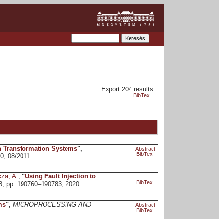
Export 204 results:
BibTex
h Transformation Systems
",
Abstract
BibTex
40, 08/2011.
cza, A.
,
"
Using Fault Injection to
BibTex
. 8, pp. 190760–190783, 2020.
ms
",
MICROPROCESSING AND
Abstract
BibTex