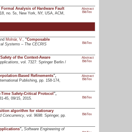
 Formal Analysis of Hardware Fault
Abstract
BibTex
. 18, no. 5s, New York, NY, USA, ACM,
and
Molnár, V.
,
"
Composable
BibTex
itical Systems – The CECRIS
Safety of the Context-Aware
Abstract
BibTex
pplications
, vol. 7327: Springer Berlin /
rpolation-Based Refinements
",
Abstract
BibTex
nternational Publishing, pp. 158-174,
-Time Safety-Critical Protocol
",
BibTex
 31-45, 09/15, 2015.
ition algorithm for stationary
BibTex
nd Concurrency
, vol. 9698: Springer, pp.
pplications
",
Software Engineering of