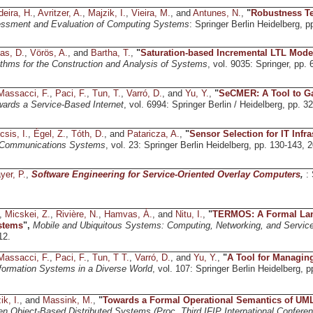
eira, H.
,
Avritzer, A.
,
Majzik, I.
,
Vieira, M.
, and
Antunes, N.
,
"
Robustness Te
essment and Evaluation of Computing Systems
: Springer Berlin Heidelberg, p
as, D.
,
Vörös, A.
, and
Bartha, T.
,
"
Saturation-based Incremental LTL Model
ithms for the Construction and Analysis of Systems
, vol. 9035: Springer, pp.
Massacci, F.
,
Paci, F.
,
Tun, T.
,
Varró, D.
, and
Yu, Y.
,
"
SeCMER: A Tool to Ga
ards a Service-Based Internet
, vol. 6994: Springer Berlin / Heidelberg, pp. 
csis, I.
,
Égel, Z.
,
Tóth, D.
, and
Pataricza, A.
,
"
Sensor Selection for IT Infr
 Communications Systems
, vol. 23: Springer Berlin Heidelberg, pp. 130-143, 
yer, P.
,
Software Engineering for Service-Oriented Overlay Computers
,
:
,
Micskei, Z.
,
Rivière, N.
,
Hamvas, Á.
, and
Nitu, I.
,
"
TERMOS: A Formal Lang
stems
",
Mobile and Ubiquitous Systems: Computing, Networking, and Servic
12.
Massacci, F.
,
Paci, F.
,
Tun, T T.
,
Varró, D.
, and
Yu, Y.
,
"
A Tool for Managin
formation Systems in a Diverse World
, vol. 107: Springer Berlin Heidelberg, 
ik, I.
, and
Massink, M.
,
"
Towards a Formal Operational Semantics of UML
n Object-Based Distributed Systems (Proc. Third IFIP International Confer