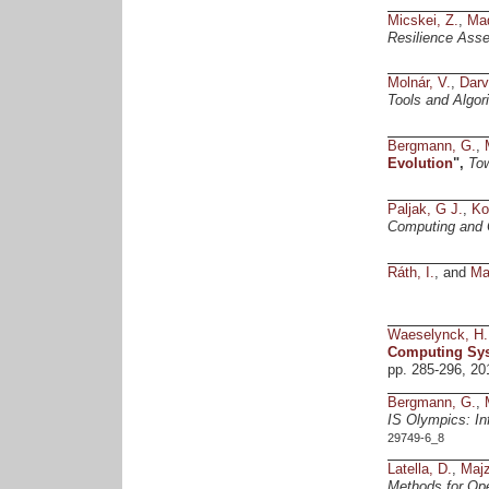
Micskei, Z.
,
Mad
Resilience Ass
Molnár, V.
,
Darv
Tools and Algor
Bergmann, G.
,
Evolution
",
Tow
Paljak, G J.
,
Ko
Computing and
Ráth, I.
, and
Ma
Waeselynck, H.
Computing Sy
pp. 285-296, 20
Bergmann, G.
,
IS Olympics: In
29749-6_8
Latella, D.
,
Majz
Methods for Ope