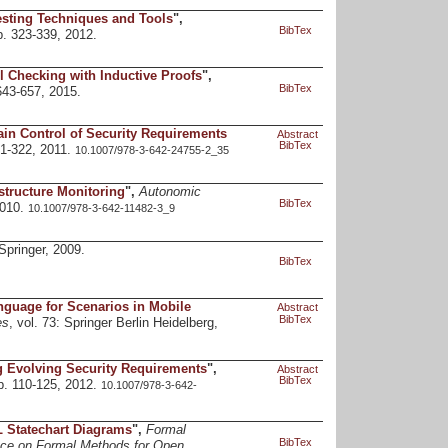
sting Techniques and Tools
",
BibTex
p. 323-339, 2012.
 Checking with Inductive Proofs
",
BibTex
 643-657, 2015.
in Control of Security Requirements
Abstract
BibTex
321-322, 2011.
10.1007/978-3-642-24755-2_35
astructure Monitoring
",
Autonomic
BibTex
2010.
10.1007/978-3-642-11482-3_9
 Springer, 2009.
BibTex
uage for Scenarios in Mobile
Abstract
BibTex
es
, vol. 73: Springer Berlin Heidelberg,
g Evolving Security Requirements
",
Abstract
BibTex
pp. 110-125, 2012.
10.1007/978-3-642-
 Statechart Diagrams
",
Formal
BibTex
ence on Formal Methods for Open