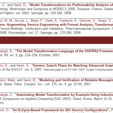
, Z.
, and
Varró, D.
,
"
Model Transformations for Performability Analysis of
eering, Workshops and Symposia at MODELS 2008, Toulouse, France, Septem
ed Papers
, vol. 5421: Springer, pp. 153-166, 2008.
zl, M. M.
,
Acciai, L.
,
Banti, F.
,
Clark, A.
,
Fantechi, A.
,
Gilmore, S.
,
Gnesi, S.
rns: Augmenting Service Engineering with Formal Analysis, Transforma
 Formal Methods, Verification and Validation, Third International Symposium,
2008. Proceedings
, vol. 17: Springer, pp. 170-190, 2008.
alogh, A.
,
"
The Model Transformation Language of the VIATRA2 Framew
vol. 68, no. 3, pp. 214–234, October, 2007.
ró, D.
, and
Varró, G.
,
"
Generic Search Plans for Matching Advanced Grap
s of the EASST
, vol. 6, 2007.
Selected papers of GT-VMT 2007: Graph Transformation
ács, Máté
, and
Varró, D.
,
"
Modeling and Verification of Reliable Messagi
tr. Notes Theor. Comput. Sci.
, vol. 175, no. 4, pp. 37-50, 2007.
alogh, Z.
,
"
Automating Model Transformation by Example Using Inducti
M Symposium on Applied Computing (SAC 2007), Seoul, Korea, March 11-15,
32%
rró, D.
,
"
An Eclipse-Based Framework for AIS Service Configurations
",
P