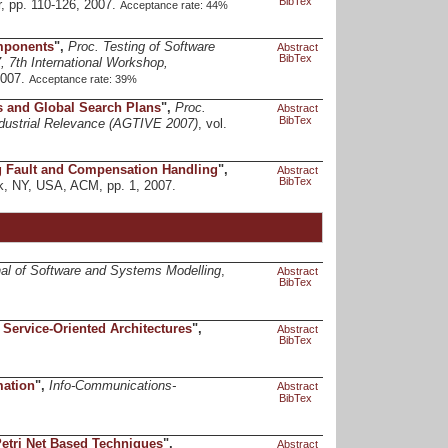
BibTex
r, pp. 110-126, 2007.
Acceptance rate: 44%
omponents
",
Proc. Testing of Software
Abstract
BibTex
7th International Workshop,
2007.
Acceptance rate: 39%
s and Global Search Plans
",
Proc.
Abstract
BibTex
ndustrial Relevance (AGTIVE 2007)
, vol.
g Fault and Compensation Handling
",
Abstract
BibTex
k, NY, USA, ACM, pp. 1, 2007.
al of Software and Systems Modelling
,
Abstract
BibTex
Service-Oriented Architectures
",
Abstract
BibTex
mation
",
Info-Communications-
Abstract
BibTex
etri Net Based Techniques
",
Abstract