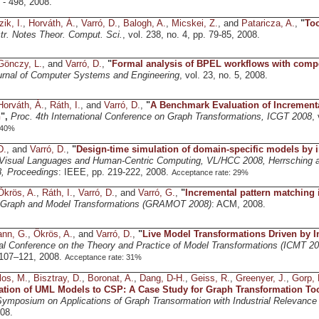
 - 498, 2008.
ik, I.
,
Horváth, Á.
,
Varró, D.
,
Balogh, A.
,
Micskei, Z.
, and
Pataricza, A.
,
"
Too
tr. Notes Theor. Comput. Sci.
, vol. 238, no. 4, pp. 79-85, 2008.
Gönczy, L.
, and
Varró, D.
,
"
Formal analysis of BPEL workflows with comp
ournal of Computer Systems and Engineering
, vol. 23, no. 5, 2008.
Horváth, Á.
,
Ráth, I.
, and
Varró, D.
,
"
A Benchmark Evaluation of Incrementa
n
",
Proc. 4th International Conference on Graph Transformations, ICGT 2008
,
~40%
D.
, and
Varró, D.
,
"
Design-time simulation of domain-specific models by 
isual Languages and Human-Centric Computing, VL/HCC 2008, Herrsching
, Proceedings
: IEEE, pp. 219-222, 2008.
Acceptance rate: 29%
Ökrös, A.
,
Ráth, I.
,
Varró, D.
, and
Varró, G.
,
"
Incremental pattern matching
 Graph and Model Transformations (GRAMOT 2008)
: ACM, 2008.
nn, G.
,
Ökrös, A.
, and
Varró, D.
,
"
Live Model Transformations Driven by I
onal Conference on the Theory and Practice of Model Transformations (ICMT 20
 107–121, 2008.
Acceptance rate: 31%
los, M.
,
Bisztray, D.
,
Boronat, A.
,
Dang, D-H.
,
Geiss, R.
,
Greenyer, J.
,
Gorp, 
ation of UML Models to CSP: A Case Study for Graph Transformation To
ymposium on Applications of Graph Transormation with Industrial Relevanc
08.