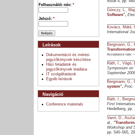
issue 4, pp. 480
Felhasználói név:
*
Gönczy, L.
,
Majz
Software
",
Elec
Jelszó:
*
Kovács, Máté
,
International J
Leírások
Bergmann, G.
,
Transformatio
Acceptance rate: 
Dokumentáció és mérési
jegyzőkönyvek készítése
Ráth, I.
,
Vágó, 
Házi feladatok és
Symposium on V
jegyzőkönyvek leadása
September 2008
IT szolgáltatások
Egyéb leírások
Bergmann, G.
,
system
",
Proc.
Navigáció
Ráth, I.
,
Bergma
First Internati
Conference materials
Heidelberg, pp.
Varró, D.
,
Aszta
al.,
"
Transform
Workshop and S
pp. 540–565, 20