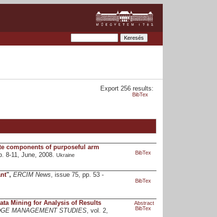
Export 256 results:
BibTex
ate components of purposeful arm
BibTex
p. 8-11, June, 2008.
Ukraine
nt
",
ERCIM News
, issue 75, pp. 53 -
BibTex
ata Mining for Analysis of Results
Abstract
BibTex
DGE MANAGEMENT STUDIES
, vol. 2,