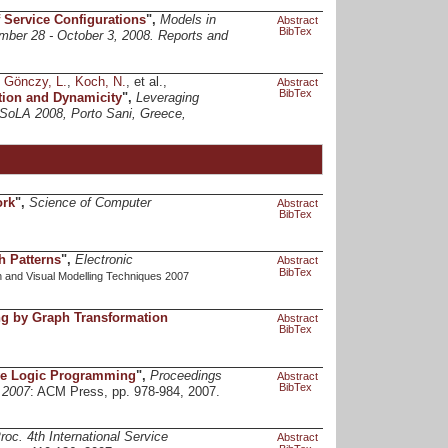
 Service Configurations
",
Models in
Abstract
BibTex
ber 28 - October 3, 2008. Reports and
,
Gönczy, L.
,
Koch, N.
, et al.,
Abstract
BibTex
tion and Dynamicity
",
Leveraging
 ISoLA 2008, Porto Sani, Greece,
ork
",
Science of Computer
Abstract
BibTex
h Patterns
",
Electronic
Abstract
BibTex
 and Visual Modelling Techniques 2007
ng by Graph Transformation
Abstract
BibTex
ve Logic Programming
",
Proceedings
Abstract
BibTex
 2007
: ACM Press, pp. 978-984, 2007.
roc. 4th International Service
Abstract