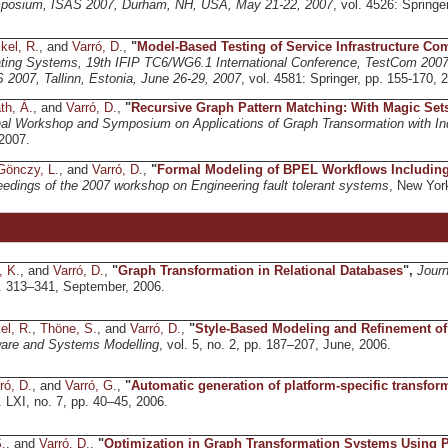
ymposium, ISAS 2007, Durham, NH, USA, May 21-22, 2007
, vol. 4526: Springe
kel, R.
, and
Varró, D.
,
"
Model-Based Testing of Service Infrastructure C
ng Systems, 19th IFIP TC6/WG6.1 International Conference, TestCom 2007, 
007, Tallinn, Estonia, June 26-29, 2007
, vol. 4581: Springer, pp. 155-170, 
th, Á.
, and
Varró, D.
,
"
Recursive Graph Pattern Matching: With Magic Set
onal Workshop and Symposium on Applications of Graph Transormation with I
 2007.
Gönczy, L.
, and
Varró, D.
,
"
Formal Modeling of BPEL Workflows Includin
edings of the 2007 workshop on Engineering fault tolerant systems
, New Yor
, K.
, and
Varró, D.
,
"
Graph Transformation in Relational Databases
",
Journ
pp. 313–341, September, 2006.
el, R.
,
Thöne, S.
, and
Varró, D.
,
"
Style-Based Modeling and Refinement of 
ware and Systems Modelling
, vol. 5, no. 2, pp. 187–207, June, 2006.
ró, D.
, and
Varró, G.
,
"
Automatic generation of platform-specific transfor
l. LXI, no. 7, pp. 40–45, 2006.
.
, and
Varró, D.
,
"
Optimization in Graph Transformation Systems Using P