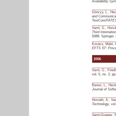
Availability S
Gönczy, L.
,
Hec
and Communicati
TestCom/FATES 2
Varró, G.
,
Horvá
Third Internati
5088: Springer,
Kovács, Máté
,
EFTS '07: Proce
2006
Varró, G.
,
Friedl
vol. 5, no. 3, 
Baresi, L.
,
Heck
Journal of Soft
Horváth, Á.
,
Var
Technology
, vo
Varró-Gyapay, S