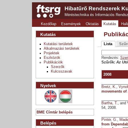
Hibatűrő Rendszerek Ku
Méréstechnika és Információs Rends
Kezdőlap
Események
Oktatás
Kutatás
Hall
Publiká
Kutatás
Kutatási területek
Lista
Szűr
Alkalmazási területek
Projektek
Eszközök
Rendezés:
Szer
Publikációk
Szűrők:
Az Utó
Szerzők
Kulcsszavak
2008
Nyelvek
Bretz, K.
,
Vynoh
movements of 
Bartha, T.
, and
54, 2008.
BME Címtár belépés
Pintér, G.
,
Made
Belépés
from Dependabi