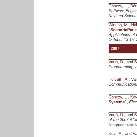
Gönczy, L.
,
Déri
Software Engin
Revised Select
Wirsing, M.
,
Höl
"
SensoriaPatte
Applications of
October 13-15, 
2007
Varró, D.
, and
B
Programming
, 
Horváth, Á.
,
Var
Communication
Gönczy, L.
,
Kov
Systems
",
Elec
Varró, D.
, and
B
of the 2007 AC
Acceptance rate: 
Kövi, A.
, and
Va