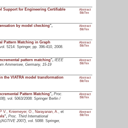
l Support for Engineering Certifiable
Abstract
BibTex
ensation by model checking
",
Abstract
BibTex
l Pattern Matching in Graph
Abstract
BibTex
 vol. 5214: Springer, pp. 396-410, 2008.
incremental pattern matching
",
IEEE
Abstract
BibTex
 am Ammersee, Germany, 15-19
 in the VIATRA model transformation
Abstract
BibTex
ncremental Pattern Matching
",
Proc.
Abstract
BibTex
08)
, vol. 5063/2008: Springer Berlin /
P V.
,
Kniemeyer, O.
,
Narayanan, A.
, et
Abstract
BibTex
ols
",
Proc. Third International
e (AGTIVE 2007)
, vol. 5088: Springer,