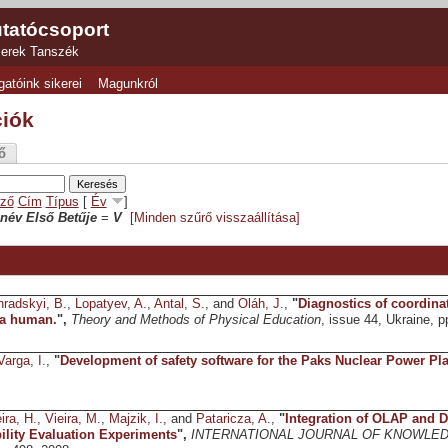
tatócsoport
zerek Tanszék
gatóink sikerei
Magunkról
ciók
ő
ző
Cím
Típus
[
Év
]
név Első Betűje
=
V
[Minden szűrő visszaállítása]
radskyi, B.
,
Lopatyev, A.
,
Antal, S.
, and
Oláh, J.
,
"
Diagnostics of coordin
a human.
",
Theory and Methods of Physical Education
, issue 44, Ukraine, p
Varga, I.
,
"
Development of safety software for the Paks Nuclear Power Pla
ira, H.
,
Vieira, M.
,
Majzik, I.
, and
Pataricza, A.
,
"
Integration of OLAP and D
lity Evaluation Experiments
",
INTERNATIONAL JOURNAL OF KNOWLE