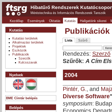
Hibatűrő Rendszerek Kutatócsopor
Méréstechnika és Információs Rendszerek Tanszék
Kezdőlap
Események
Oktatás
Kutatás
Hallgatóink sikerei
Publikációk
Kutatás
Kutatási területek
Lista
Szűrő
Alkalmazási területek
Projektek
Eszközök
Rendezés:
Szerző
Publikációk
Szerzők
Szűrők:
A Cím Els
Kulcsszavak
2004
Nyelvek
Pintér, G.
, and
Majzi
Diverse Software
BME Címtár belépés
symposium
: Budap
Belépés
Economics Departm