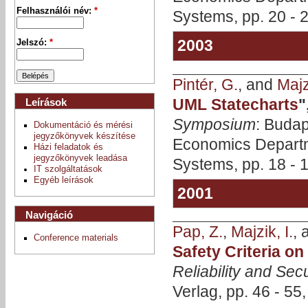
Felhasználói név:
*
Systems, pp. 20 - 
2003
Jelszó:
*
Pintér, G.
, and
Majzi
UML Statecharts
"
Leírások
Symposium
: Budap
Dokumentáció és mérési
jegyzőkönyvek készítése
Economics Departm
Házi feladatok és
jegyzőkönyvek leadása
Systems, pp. 18 - 
IT szolgáltatások
Egyéb leírások
2001
Navigáció
Pap, Z.
,
Majzik, I.
,
Conference materials
Safety Criteria o
Reliability and Secu
Verlag, pp. 46 - 55