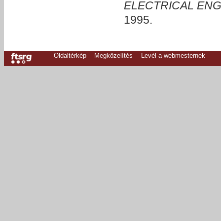
ELECTRICAL ENG
1995.
Oldaltérkép
Megközelítés
Levél a webmesternek