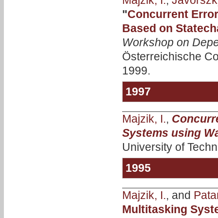
Majzik, I.
,
Jávorszky
"
Concurrent Error
Based on Statecha
Workshop on Depe
Österreichische Co
1999.
1997
Majzik, I.
,
Concurre
Systems using W
University of Techn
1995
Majzik, I.
, and
Patar
Multitasking Sys