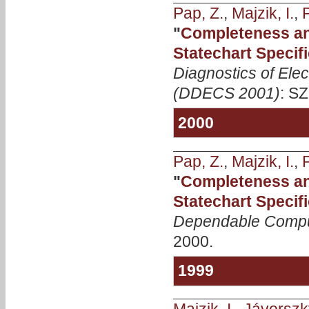
Pap, Z.
,
Majzik, I.
,
P
"
Completeness an
Statechart Specif
Diagnostics of Ele
(DDECS 2001)
: SZ
2000
Pap, Z.
,
Majzik, I.
,
P
"
Completeness an
Statechart Specif
Dependable Compu
2000.
1999