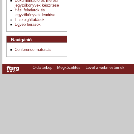
Dokumentáció és mérési
jegyzőkönyvek készítése
Házi feladatok és
jegyzőkönyvek leadása
IT szolgáltatások
Egyéb leírások
Navigáció
Conference materials
Oldaltérkép
Megközelítés
Levél a webmesternek