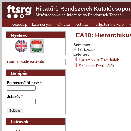
Hibatűrő Rendszerek Kutatócsopor
Méréstechnika és Információs Rendszerek Tanszék
Kezdőlap
Események
Oktatás
Kutatás
Hallgatóink sikerei
EA10: Hierarchikus 
Nyelvek
Semester:
2017. tavasz
Letöltés:
Hierarchikus Petri hálók
BME Címtár belépés
Színezett Petri hálók
Belépés
Felhasználói név:
*
Jelszó:
*
Leírások