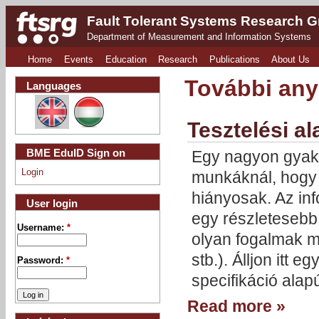
Fault Tolerant Systems Research 
Department of Measurement and Information Systems
Home
Events
Education
Research
Publications
About Us
További an
Languages
Tesztelési a
BME EduID Sign on
Egy nagyon gyako
Login
munkáknál, hogy 
hiányosak. Az inf
User login
egy részletesebb 
Username:
*
olyan fogalmak mi
stb.). Álljon itt 
Password:
*
specifikáció alap
Read more »