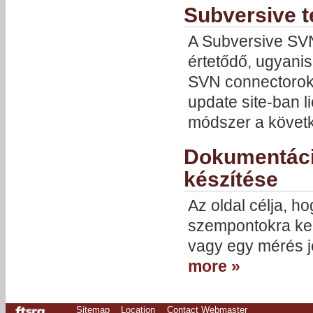
Subversive te
A Subversive SVN
értetődő, ugyanis
SVN connectorok
update site-ban l
módszer a követ
Dokumentáci
készítése
Az oldal célja, h
szempontokra kel
vagy egy mérés 
more »
Sitemap
Location
Contact Webmaster