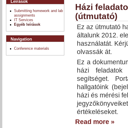
Leírások
Házi feladat
Submitting homework and lab
(útmutató)
assignments
IT Services
Egyéb leírások
Ez az útmutató h
általunk 2012. el
Navigation
használatát. Kér
Conference materials
olvassák át.
Ez a dokumentum 
házi feladatok
segítséget. Por
hallgatóink (beje
házi és mérési fe
jegyzőkönyvei
értékeléseket.
Read more »