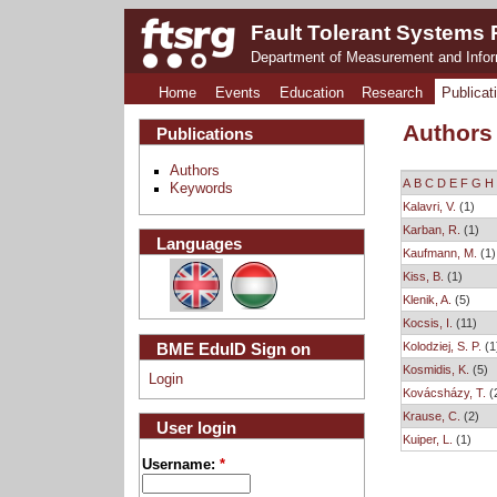
Fault Tolerant Systems
Department of Measurement and Info
Home
Events
Education
Research
Publicat
Authors
Publications
Authors
A
B
C
D
E
F
G
H
Keywords
Kalavri, V.
(1)
Karban, R.
(1)
Languages
Kaufmann, M.
(1)
Kiss, B.
(1)
Klenik, A.
(5)
Kocsis, I.
(11)
Kolodziej, S. P.
(1
BME EduID Sign on
Kosmidis, K.
(5)
Login
Kovácsházy, T.
(
Krause, C.
(2)
User login
Kuiper, L.
(1)
Username:
*