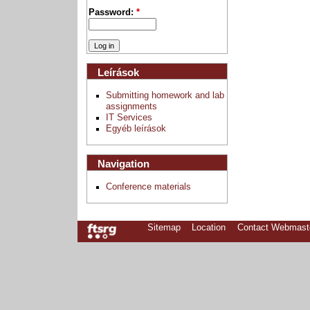
Password:
*
Leírások
Submitting homework and lab
assignments
IT Services
Egyéb leírások
Navigation
Conference materials
Sitemap
Location
Contact Webmast