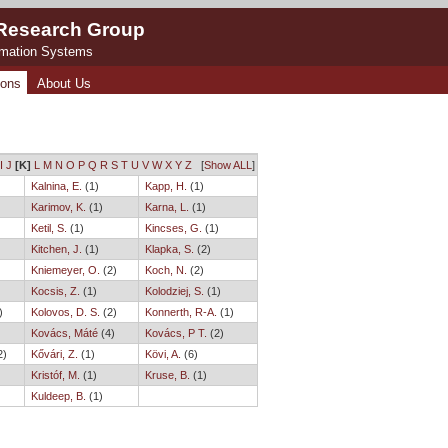
 Research Group
rmation Systems
ions
About Us
I
J
[K]
L
M
N
O
P
Q
R
S
T
U
V
W
X
Y
Z
[
Show ALL
]
Kalnina, E.
(1)
Kapp, H.
(1)
Karimov, K.
(1)
Karna, L.
(1)
Ketil, S.
(1)
Kincses, G.
(1)
Kitchen, J.
(1)
Klapka, S.
(2)
Kniemeyer, O.
(2)
Koch, N.
(2)
Kocsis, Z.
(1)
Kolodziej, S.
(1)
)
Kolovos, D. S.
(2)
Konnerth, R-A.
(1)
Kovács, Máté
(4)
Kovács, P T.
(2)
2)
Kővári, Z.
(1)
Kövi, A.
(6)
Kristóf, M.
(1)
Kruse, B.
(1)
Kuldeep, B.
(1)