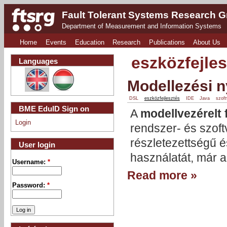
Fault Tolerant Systems Research 
Department of Measurement and Information Systems
Home
Events
Education
Research
Publications
About Us
eszközfejle
Languages
Modellezési n
DSL
eszközfejlesztés
IDE
Java
szof
BME EduID Sign on
A
modellvezérelt 
Login
rendszer- és szoft
részletezettségű é
User login
használatát, már a
Username:
*
Read more »
Password:
*