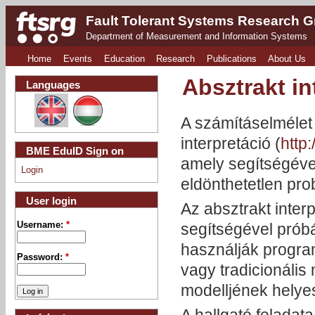
Fault Tolerant Systems Research 
Department of Measurement and Information Systems
Home
Events
Education
Research
Publications
About Us
Absztrakt in
Languages
A számításelmélet 
interpretáció (
http:
BME EduID Sign on
amely segítségéve
Login
eldönthetetlen pro
User login
Az absztrakt inte
Username:
*
segítségével próbá
használják program
Password:
*
vagy tradicionális
modelljének helyes