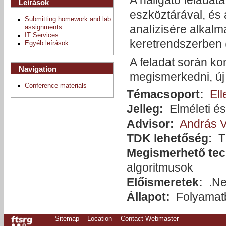
A hallgató feladat
Leírások
eszköztárával, és 
Submitting homework and lab
analízisére alkalm
assignments
IT Services
keretrendszerben 
Egyéb leírások
A feladat során ko
Navigation
megismerkedni, új
Conference materials
Témacsoport:
Ell
Jelleg:
Elméleti és
Advisor:
András 
TDK lehetőség:
T
Megismerhető tec
algoritmusok
Előismeretek:
.Ne
Állapot:
Folyamat
Sitemap
Location
Contact Webmaster