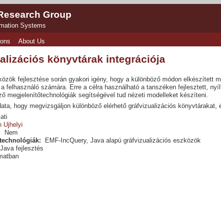
 Research Group
rmation Systems
ions
About Us
alizációs könyvtárak integrációja
özök fejlesztése során gyakori igény, hogy a különböző módon elkészített mo
a felhasználó számára. Erre a célra használható a tanszéken fejlesztett, nyíl
ő megjelenítőtechnológiák segítségével tud nézeti modelleket készíteni.
adata, hogy megvizsgáljon különböző elérhető gráfvizualizációs könyvtárakat, 
ati
n Ujhelyi
:
Nem
technológiák:
EMF-IncQuery, Java alapú gráfvizualizációs eszközök
Java fejlesztés
matban