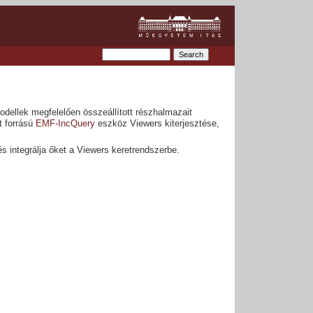
dellek megfelelően összeállított részhalmazait
t forrású
EMF-IncQuery
eszköz Viewers kiterjesztése,
és integrálja őket a Viewers keretrendszerbe.