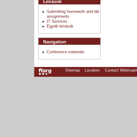
Leírások
Submitting homework and lab
assignments
IT Services
Egyéb leírások
Navigation
Conference materials
Sitemap
Location
Contact Webmast