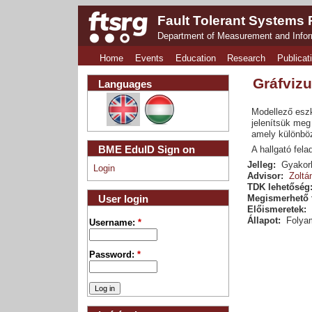
Fault Tolerant Systems
Department of Measurement and Info
Home
Events
Education
Research
Publicat
Gráfvizu
Languages
Modellező eszk
jelenítsük meg 
amely különböz
BME EduID Sign on
A hallgató fel
Jelleg:
Gyakorl
Login
Advisor:
Zoltá
TDK lehetőség
User login
Megismerhető 
Előismeretek:
Állapot:
Folya
Username:
*
Password:
*