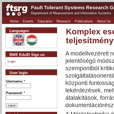
Fault Tolerant Systems Research 
Department of Measurement and Information Systems
Home
Events
Education
Research
Publications
About Us
Komplex ese
Languages
teljesítmény
A modellvezérelt r
BME EduID Sign on
jelentőségű módsze
Login
szempontból kriti
User login
szolgáltatásorient
Username:
*
központi fontossá
lekérdezések, mel
Password:
*
átalakítások, forrá
dokumentációrészl
A Méréstechnika é