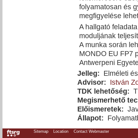
folyamatosan és g
megfigyelése lehe
A hallgató felada
moduljának teljesí
A munka során lehe
MONDO EU FP7 proj
Antwerpeni Egyete
Jelleg:
Elméleti és
Advisor:
István Z
TDK lehetőség:
T
Megismerhető tec
Előismeretek:
Ja
Állapot:
Folyamat
Sitemap
Location
Contact Webmaster