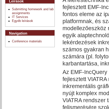
Leírások
fejlesztett EMF-In
Submitting homework and lab
fontos eleme az ip
assignments
IT Services
platformnak, és sz
Egyéb leírások
modellezőeszköz r
Navigation
egyik alaptechnoló
lekérdezések inkre
Conference materials
számos gyakran has
számára (pl. folyt
karbantartása, ink
Az EMF-IncQuery k
fejlesztett VIATRA
inkrementális grá
nyújt komplex mod
VIATRA rendszer t
felismerésére szol