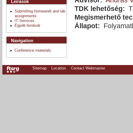
Leírások
TDK lehetőség:
T
Submitting homework and lab
Megismerhető tec
assignments
IT Services
Állapot:
Folyamat
Egyéb leírások
Navigation
Conference materials
Sitemap
Location
Contact Webmaster