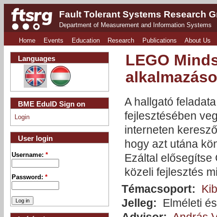
Fault Tolerant Systems Research 
Department of Measurement and Information Systems
Home
Events
Education
Research
Publications
About Us
LEGO Mindst
Languages
alkalmazás
A hallgató felada
BME EduID Sign on
fejlesztésében ve
Login
interneten keresző
User login
hogy azt utána kön
Username:
*
Ezáltal elősegítse
közeli fejlesztés m
Password:
*
Témacsoport:
Kib
Jelleg:
Elméleti és
Advisor:
András 