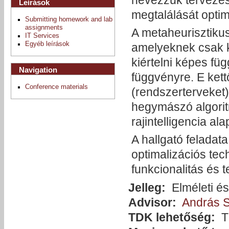
Leírások
megtalálását optim
Submitting homework and lab
assignments
A metaheurisztikus
IT Services
Egyéb leírások
amelyeknek csak k
kiértelni képes fü
Navigation
függvényre. E ket
Conference materials
(rendszerterveket)
hegymászó algoritm
rajintelligencia al
A hallgató feladat
optimalizációs te
funkcionalitás és 
Jelleg:
Elméleti és
Advisor:
András 
TDK lehetőség:
T