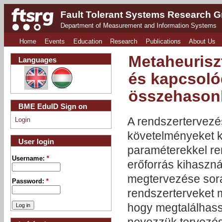
Fault Tolerant Systems Research 
Department of Measurement and Information Systems
Home
Events
Education
Research
Publications
About Us
Metaheurisz
Languages
és kapcsoló
összehasonl
BME EduID Sign on
A rendszertervezé
Login
követelményeket k
User login
paraméterekkel re
Username:
*
erőforrás kihaszn
megtervezése sorá
Password:
*
rendszerterveket m
hogy megtalálhassu
nevezzük tervezési