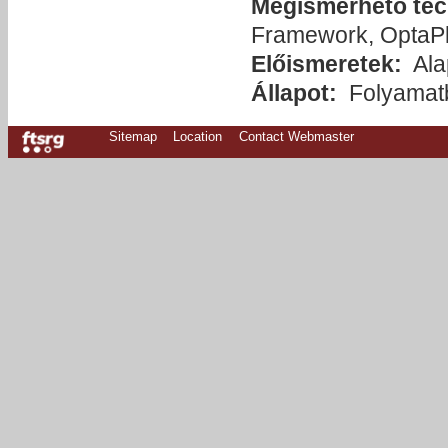
Megismerhető tec
Framework, OptaP
Előismeretek:
Ala
Állapot:
Folyamat
Sitemap
Location
Contact Webmaster