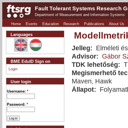
Fault Tolerant Systems Research 
Department of Measurement and Information Systems
Home
Events
Education
Research
Publications
About Us
Modellmetri
Languages
Jelleg:
Elméleti és
Advisor:
Gábor S
BME EduID Sign on
TDK lehetőség:
T
Login
Megismerhető tec
Maven, Hawk
User login
Állapot:
Folyamat
Username:
*
Password:
*