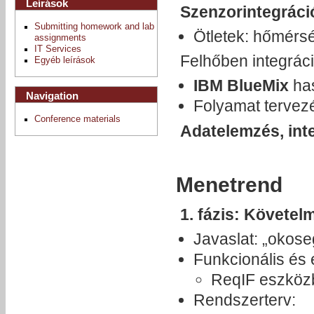
Leírások
Szenzorintegráci
Submitting homework and lab
Ötletek: hőmérs
assignments
IT Services
Felhőben integráci
Egyéb leírások
IBM BlueMix
ha
Navigation
Folyamat tervez
Conference materials
Adatelemzés, int
Menetrend
1. fázis: Követel
Javaslat: „okos
Funkcionális és 
ReqIF eszközb
Rendszerterv: