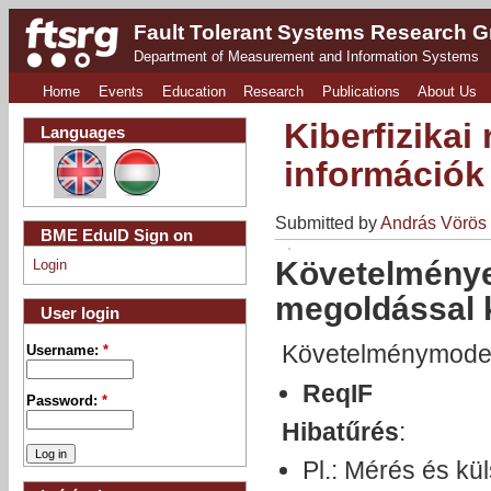
Fault Tolerant Systems Research 
Department of Measurement and Information Systems
Home
Events
Education
Research
Publications
About Us
Kiberfizikai
Languages
információk
Submitted by
András Vörös
BME EduID Sign on
Követelmények
Login
megoldással 
User login
Követelménymodell
Username:
*
ReqIF
Password:
*
Hibatűrés
:
Pl.: Mérés és kü