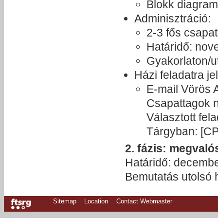
Blokk diagra
Adminisztráció:
2-3 fős csapa
Határidő: nov
Gyakorlaton/u
Házi feladatra je
E-mail Vörös 
Csapattagok n
Választott fel
Tárgyban: [C
2. fázis: megvaló
Határidő: decembe
Bemutatás utolsó 
Sitemap
Location
Contact Webmaster