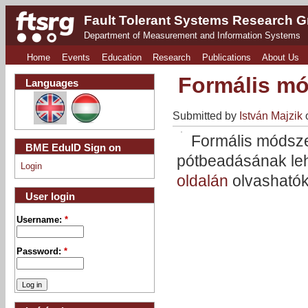
Fault Tolerant Systems Research 
Department of Measurement and Information Systems
Home
Events
Education
Research
Publications
About Us
Formális mó
Languages
Submitted by
István Majzik
o
Formális módszer
BME EduID Sign on
pótbeadásának leh
Login
oldalán
olvashatók
User login
Username:
*
Password:
*