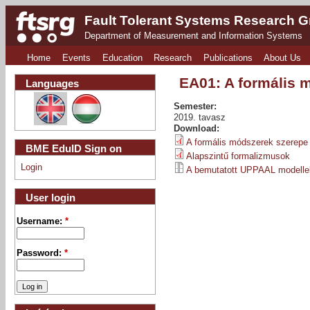
Fault Tolerant Systems Research 
Department of Measurement and Information Systems
Home
Events
Education
Research
Publications
About Us
EA01: A formális 
Languages
Semester:
2019. tavasz
Download:
A formális módszerek szerepe
BME EduID Sign on
Alapszintű formalizmusok
Login
A bemutatott UPPAAL modellek
User login
Username:
*
Password:
*