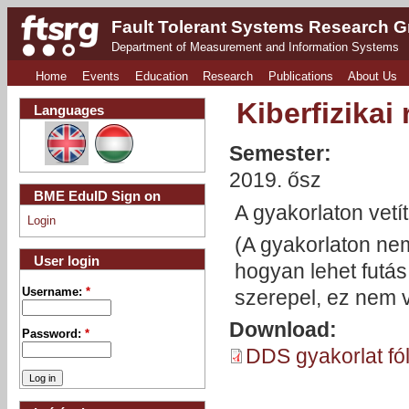
Fault Tolerant Systems Research 
Department of Measurement and Information Systems
Home
Events
Education
Research
Publications
About Us
Kiberfizikai
Languages
Semester:
2019. ősz
BME EduID Sign on
A gyakorlaton vetíte
Login
(A gyakorlaton ne
User login
hogyan lehet futás 
Username:
*
szerepel, ez nem v
Download:
Password:
*
DDS gyakorlat fól