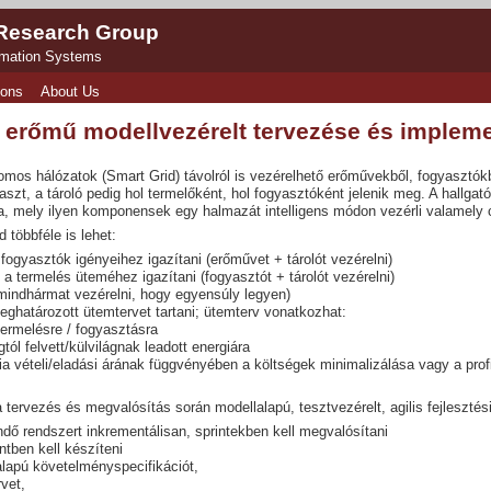
 Research Group
rmation Systems
ions
About Us
s erőmű modellvezérelt tervezése és implem
omos hálózatok (Smart Grid) távolról is vezérelhető erőművekből, fogyasztókbó
aszt, a tároló pedig hol termelőként, hol fogyasztóként jelenik meg. A hallga
, mely ilyen komponensek egy halmazát intelligens módon vezérli valamely c
 többféle is lehet:
 fogyasztók igényeihez igazítani (erőművet + tárolót vezérelni)
 a termelés üteméhez igazítani (fogyasztót + tárolót vezérelni)
mindhármat vezérelni, hogy egyensúly legyen)
eghatározott ütemtervet tartani; ütemterv vonatkozhat:
ermelésre / fogyasztásra
gtól felvett/külvilágnak leadott energiára
ia vételi/eladási árának függvényében a költségek minimalizálása vagy a prof
a tervezés és megvalósítás során modellalapú, tesztvezérelt, agilis fejlesztés
ndő rendszert inkrementálisan, sprintekben kell megvalósítani
ntben kell készíteni
lapú követelményspecifikációt,
rvet,