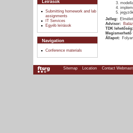
Leírások
modella
impleme
Submitting homework and lab
jegyzők
assignments
Jelleg:
Elméleti
IT Services
Advisor:
Baláz
Egyéb leírások
TDK lehetőség
Megismerhető 
Állapot:
Folya
Navigation
Conference materials
Sitemap
Location
Contact Webmast