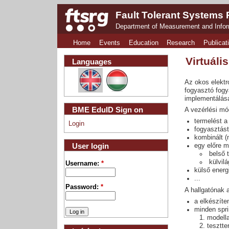
Fault Tolerant Systems
Department of Measurement and Info
Home
Events
Education
Research
Publicat
Virtuáli
Languages
Az okos elektr
fogyasztó fogy
implementálása
BME EduID Sign on
A vezérlési mód
termelést a
Login
fogyasztást
kombinált (
User login
egy előre m
belső t
külvilá
Username:
*
külső energ
...
Password:
*
A hallgatónak 
a elkészíte
minden spri
modella
tesztte