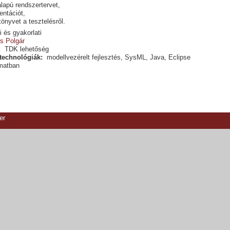
lapú rendszertervet,
ntációt,
önyvet a tesztelésről.
 és gyakorlati
s Polgár
:
TDK lehetőség
technológiák:
modellvezérelt fejlesztés, SysML, Java, Eclipse
matban
er