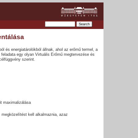
entálása
l és energiatárolókból állnak, ahol az erőmű termel, a
tó feladata egy olyan Virtuális Erőmű megtervezése és
élfüggvény szerint.
it maximalizálása
i megközelítést kell alkalmaznia, azaz