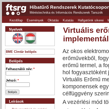
Hibatűrő Rendszerek Kutatócsopor
Méréstechnika és Információs Rendszerek Tanszék
Kezdőlap
Események
Oktatás
Kutatás
Hallgatóink sikerei
Virtuális er
Nyelvek
implementá
Az okos elektromos
BME Címtár belépés
erőművekből, fogya
Belépés
erőmű termel, a fo
Felhasználói név:
*
hol fogyasztóként 
Virtuális Erőmű m
Jelszó:
*
komponensek egy h
célfüggvény szerin
A vezérlési mód töb
Leírások