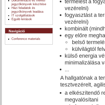
termelést a fogy
Dokumentáció és mérési
jegyzőkönyvek készítése
vezérelni)
Házi feladatok és
jegyzőkönyvek leadása
fogyasztást a te
IT szolgáltatások
Egyéb leírások
vezérelni)
kombinált (mind
Navigáció
egy előre meghat
Conference materials
belső termelé
külvilágtól fel
külső energia vé
minimalizálása v
...
A hallgatónak a t
tesztvezérelt, agil
a elkészítendő r
megvalósítani