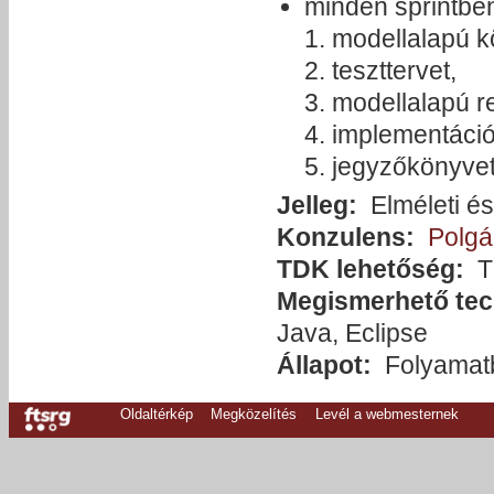
minden sprintben
modellalapú k
teszttervet,
modellalapú r
implementáció
jegyzőkönyvet 
Jelleg:
Elméleti és
Konzulens:
Polgá
TDK lehetőség:
T
Megismerhető tec
Java, Eclipse
Állapot:
Folyamat
Oldaltérkép
Megközelítés
Levél a webmesternek