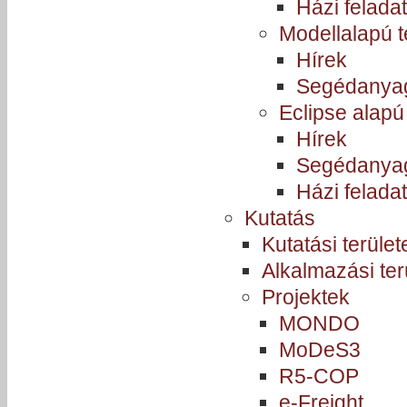
Házi feladat
Modellalapú 
Hírek
Segédanya
Eclipse alapú 
Hírek
Segédanya
Házi felada
Kutatás
Kutatási terület
Alkalmazási ter
Projektek
MONDO
MoDeS3
R5-COP
e-Freight