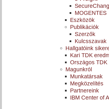
SecureChan
MOGENTES
Eszközök
Publikációk
Szerzők
Kulcsszavak
Hallgatóink siker
Kari TDK ered
Országos TDK
Magunkról
Munkatársak
Megközelítés
Partnereink
IBM Center of 