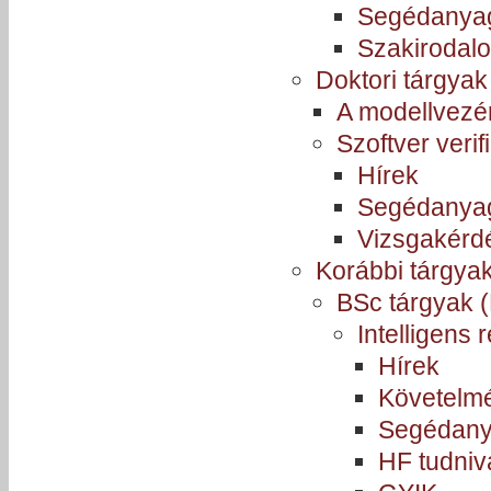
Segédanya
Szakirodal
Doktori tárgyak
A modellvezér
Szoftver verif
Hírek
Segédanya
Vizsgakérd
Korábbi tárgya
BSc tárgyak (
Intelligens 
Hírek
Követelm
Segédan
HF tudniv