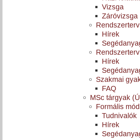
Vizsga
Záróvizsga
Rendszerterv
Hírek
Segédanya
Rendszerterv
Hírek
Segédanya
Szakmai gyak
FAQ
MSc tárgyak (Ú
Formális mód
Tudnivalók
Hírek
Segédanya