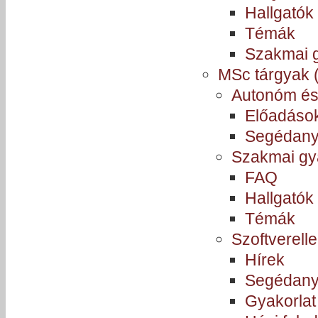
Hallgatók
Témák
Szakmai g
MSc tárgyak (
Autonóm és
Előadások
Segédan
Szakmai gy
FAQ
Hallgatók
Témák
Szoftverell
Hírek
Segédan
Gyakorlat