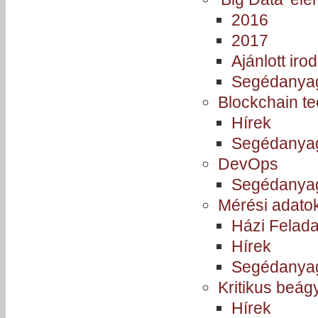
2016
2017
Ajánlott iro
Segédanya
Blockchain t
Hírek
Segédanya
DevOps
Segédanya
Mérési adatok
Házi Felada
Hírek
Segédanya
Kritikus beág
Hírek