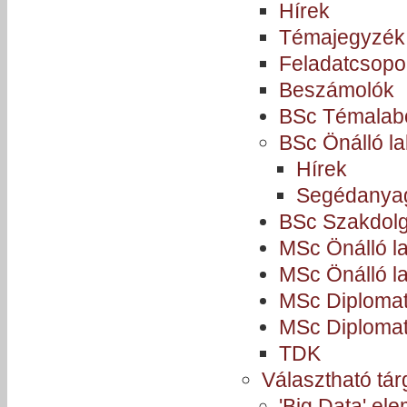
Hírek
Témajegyzék
Feladatcsopo
Beszámolók
BSc Témalab
BSc Önálló l
Hírek
Segédanya
BSc Szakdol
MSc Önálló la
MSc Önálló la
MSc Diplomat
MSc Diplomat
TDK
Választható tá
'Big Data' e