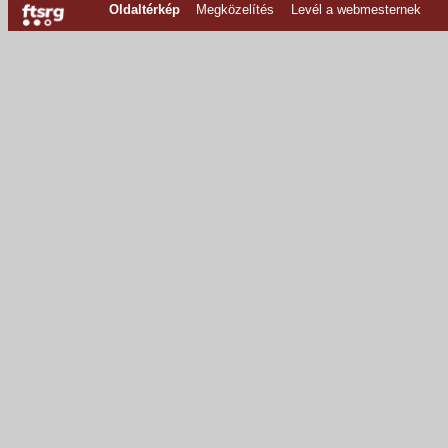
Oldaltérkép
Megközelítés
Levél a webmesternek