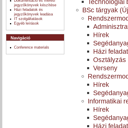
Technológiai
Dokumentáció és mérési
jegyzőkönyvek készítése
BSc tárgyak (Ú
Házi feladatok és
jegyzőkönyvek leadása
Rendszermod
IT szolgáltatások
Egyéb leírások
Adminisztra
Hírek
Navigáció
Segédanya
Conference materials
Házi felada
Osztályzás
Verseny
Rendszermod
Hírek
Segédanya
Informatikai 
Hírek
Segédanya
Házi felada