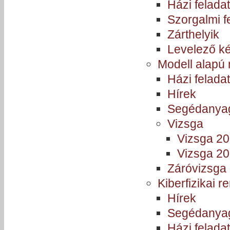
Házi felada
Szorgalmi f
Zárthelyik
Levelező k
Modell alapú
Házi felada
Hírek
Segédanya
Vizsga
Vizsga 2
Vizsga 2
Záróvizsga
Kiberfizikai 
Hírek
Segédanya
Házi felada