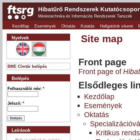
Hibatűrő Rendszerek Kutatócsopor
Méréstechnika és Információs Rendszerek Tanszék
Kezdőlap
Események
Oktatás
Kutatás
Hallgatóink sikerei
Site map
Nyelvek
Front page
BME Címtár belépés
Front page of
Hiba
Belépés
Elsődleges li
Felhasználói név:
*
Kezdőlap
Jelszó:
*
Események
Oktatás
Specializációvá
Leírások
Kritikus rend