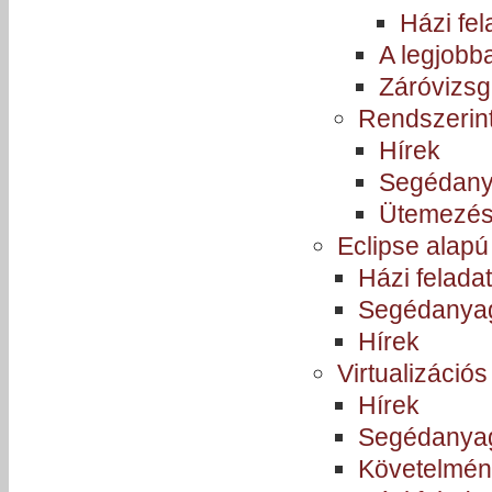
Házi fel
A legjobb
Záróvizs
Rendszerint
Hírek
Segédan
Ütemezé
Eclipse alapú
Házi felada
Segédanya
Hírek
Virtualizáció
Hírek
Segédanya
Követelmé