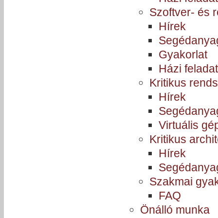
Szoftver- és 
Hírek
Segédanya
Gyakorlat
Házi felada
Kritikus rend
Hírek
Segédanya
Virtuális gé
Kritikus archi
Hírek
Segédanya
Szakmai gyak
FAQ
Önálló munka