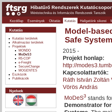
Hibatűrő Rendszerek Kutatócsopor
Méréstechnika és Információs Rendszerek Tanszék
Kezdőlap
Események
Oktatás
Kutatás
Hallgatóink sikerei
Model-based
Kutatás
Safe Syste
Kutatási területek
Alkalmazási területek
Projektek
2015
MONDO
MoDeS3
Projekt honlap:
R5-COP
e-Freight
http://modes3.tumb
SecureChange
MOGENTES
Kapcsolattartók:
Eszközök
Ráth István Zoltán
Publikációk
Vörös András
Nyelvek
3
MoDeS
stands fo
Demonstrator for