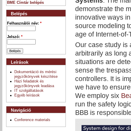
Systems
. The mai
BME Címtár belépés
demonstrate the m
Belépés
innovative ways i
Felhasználói név:
*
source modeling t
age of Internet-of-
Jelszó:
*
Our case study is 
arbitrarily as lon
situations are det
Leírások
sense the trespass 
Dokumentáció és mérési
jegyzőkönyvek készítése
controllers. It is i
Házi feladatok és
we have to ensure 
jegyzőkönyvek leadása
IT szolgáltatások
We employ six
Bea
Egyéb leírások
run the safety log
Navigáció
BBB is responsible
Conference materials