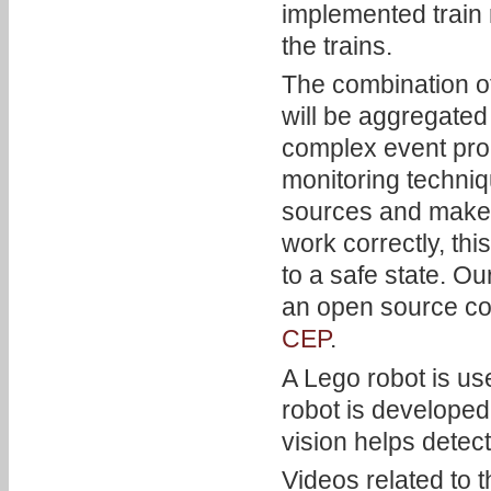
implemented train r
the trains.
The combination of
will be aggregated
complex event proc
monitoring techniqu
sources and make su
work correctly, this
to a safe state. Ou
an open source co
CEP
.
A Lego robot is use
robot is develope
vision helps detec
Videos related to 