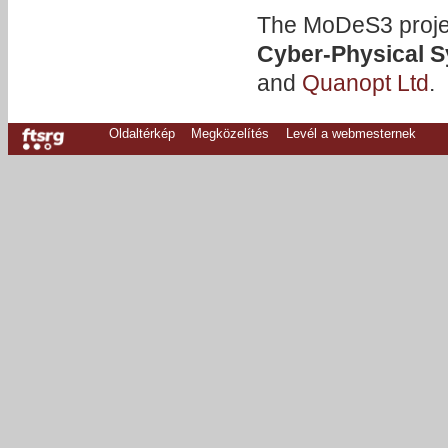
The MoDeS3 projec
Cyber-Physical 
and
Quanopt Ltd
.
Oldaltérkép
Megközelítés
Levél a webmesternek