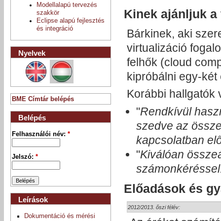
Modellalapú tervezés
Kinek ajánljuk a
szakkör
Eclipse alapú fejlesztés
és integráció
Bárkinek, aki sze
virtualizáció foga
Nyelvek
felhők (cloud comp
kipróbálni egy-két
Korábbi hallgatók
BME Címtár belépés
"
Rendkívül haszn
Belépés
szedve az összes
Felhasználói név:
*
kapcsolatban elő
"
Kiválóan összeál
Jelszó:
*
számonkéréssel
Előadások és gy
Leírások
2012/2013. őszi félév:
Dokumentáció és mérési