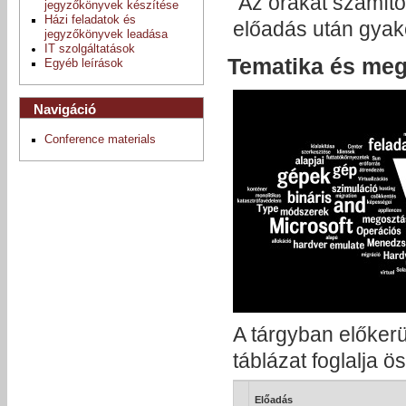
Az órákat számító
jegyzőkönyvek készítése
Házi feladatok és
előadás után gyak
jegyzőkönyvek leadása
IT szolgáltatások
Tematika és meg
Egyéb leírások
Navigáció
Conference materials
A tárgyban előker
táblázat foglalja ö
Előadás