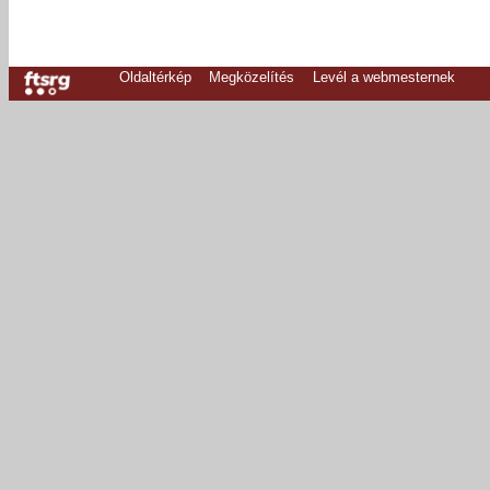
Oldaltérkép
Megközelítés
Levél a webmesternek