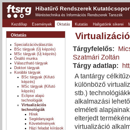
Hibatűrő Rendszerek Kutatócsopor
Méréstechnika és Információs Rendszerek Tanszék
Kezdőlap
Események
Oktatás
Kutatás
Hallgatóink sikerei
Virtualizáci
Oktatás
Specializációválasztás
Tárgyfelelős:
Mic
BSc tárgyak (Új képzés)
MSc tárgyak (Új képzés)
Szatmári Zoltán
Önálló munka
Választható tárgyak
Tárgy adatlap:
ht
Doktori tárgyak
Korábbi tárgyak
A tantárgy célkitű
BSc tárgyak (Kifutó
képzés)
különböző virtuali
MSc tárgyak (Kifutó
képzés)
stb.) technológiákk
Eclipse alapú
alkalmazási lehető
technológiák
Virtualizációs
elméleti alapjainak
technológiák
Hírek
elterjedt termékén
Segédanyagok
Követelmények
virtualizáció alkal
Házi feladat kiírások