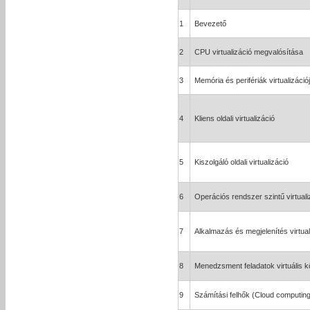
1
Bevezető
2
CPU virtualizáció megvalósítása
3
Memória és perifériák virtualizáció
4
Kliens oldali virtualizáció
5
Kiszolgáló oldali virtualizáció
6
Operációs rendszer szintű virtuali
7
Alkalmazás és megjelenítés virtual
8
Menedzsment feladatok virtuális 
9
Számítási felhők (Cloud computing