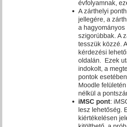
évfolyamnak, ezé
A zárthelyi ponth
jellegére, a zár
a hagyományos o
szigorúbbak. A z
tesszük közzé. A
kérdezési lehető
oldalán. Ezek ut
indokolt, a megt
pontok esetében)
Moodle felületén
nélkül a pontsz
iMSC pont
: iMS
lesz lehetőség. 
kiértékelésen jel
kitölthető, a p