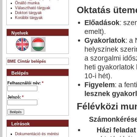
Önálló munka
Oktatás ütem
Választható tárgyak
Doktori tárgyak
Korábbi tárgyak
Előadások
: sze
emelt).
Nyelvek
Gyakorlatok
: a
helyszínek szer
a szorgalmi idős
BME Címtár belépés
heti gyakorlatok 
Belépés
10-i hét). ​​
Figyelem
: a fen
Felhasználói név:
*
lesznek gyakor
Jelszó:
*
Félévközi mun
Számonkérése
Leírások
Házi feladat
Dokumentáció és mérési