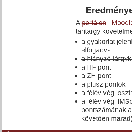
Eredmény
A
portálon
Moodl
tantárgy követelm
a gyakorlat jele
elfogadva
a hiányzó tárgyk
a HF pont
a ZH pont
a plusz pontok
a félév végi osz
a félév végi IMS
pontszámának azo
követően marad