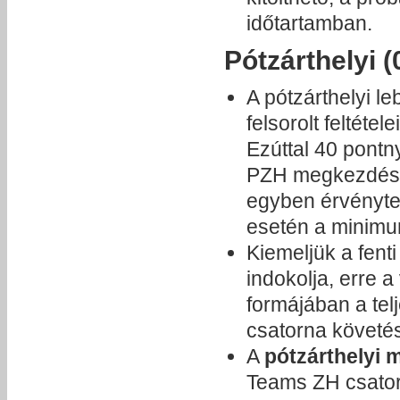
időtartamban.
Pótzárthelyi (
A pótzárthelyi l
felsorolt feltétele
Ezúttal 40 pontny
PZH megkezdése 
egyben érvényte
esetén a minim
Kiemeljük a fenti
indokolja, erre 
formájában a tel
csatorna követés
A
pótzárthelyi 
Teams ZH csator