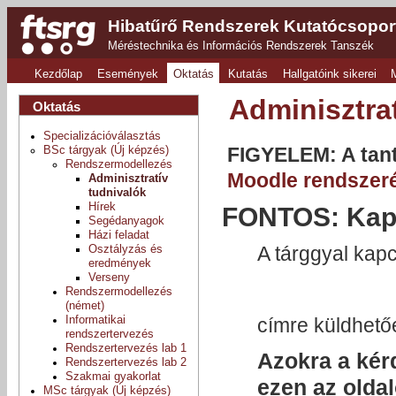
Hibatűrő Rendszerek Kutatócsopor
Méréstechnika és Információs Rendszerek Tanszék
Kezdőlap
Események
Oktatás
Kutatás
Hallgatóink sikerei
Adminisztrat
Oktatás
Specializációválasztás
FIGYELEM: A tant
BSc tárgyak (Új képzés)
Rendszermodellezés
Moodle rendszer
Adminisztratív
tudnivalók
Hírek
FONTOS: Kapc
Segédanyagok
Házi feladat
A tárggyal kapc
Osztályzás és
eredmények
Verseny
Rendszermodellezés
(német)
Informatikai
címre küldhető
rendszertervezés
Rendszertervezés lab 1
Azokra a kér
Rendszertervezés lab 2
Szakmai gyakorlat
ezen az olda
MSc tárgyak (Új képzés)