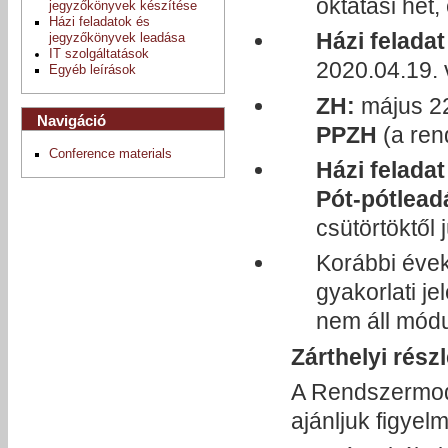
oktatási hét,
jegyzőkönyvek készítése
Házi feladatok és
Házi felada
jegyzőkönyvek leadása
IT szolgáltatások
2020.04.19.
Egyéb leírások
ZH:
május 2
Navigáció
PPZH
(a ren
Conference materials
Házi felada
Pót-pótlead
csütörtöktől 
Korábbi évek
gyakorlati je
nem áll módu
Zárthelyi rész
A Rendszermode
ajánljuk figyel