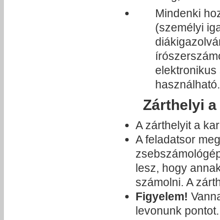
Mindenki h
(személyi iga
diákigazolvá
írószerszámo
elektronikus
használható.
Zárthelyi 
A zárthelyit a ka
A feladatsor meg
zsebszámológépr
lesz, hogy anna
számolni. A zárt
Figyelem!
Vanna
levonunk pontot.