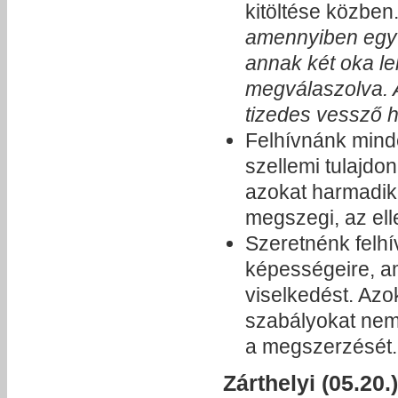
kitöltése közben
amennyiben egy k
annak két oka le
megválaszolva. A
tizedes vessző he
Felhívnánk minde
szellemi tulajdo
azokat harmadik
megszegi, az elle
Szeretnénk felhí
képességeire, ami
viselkedést. Azo
szabályokat nem 
a megszerzését.
Zárthelyi (05.20.)