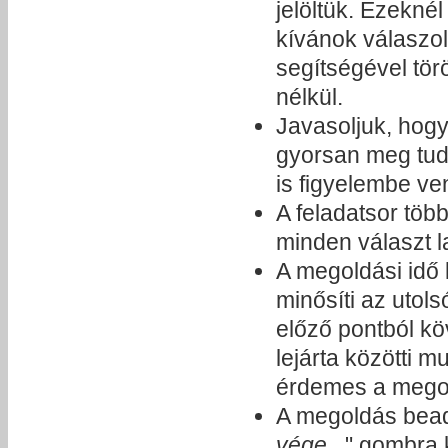
jelöltük. Ezekné
kívánok válaszol
segítségével tör
nélkül.
Javasoljuk, hogy
gyorsan meg tud
is figyelembe ve
A feladatsor töb
minden választ l
A megoldási idő 
minősíti az utol
előző pontból kö
lejárta közötti 
érdemes a megold
A megoldás bead
vége...
" gombra k