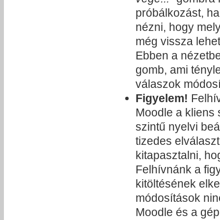
próbálkozást, ha
nézni, hogy mely
még vissza lehet
Ebben a nézetben
gomb, ami tényle
válaszok módos
Figyelem!
Felhí
Moodle a kliens 
szintű nyelvi beá
tizedes elválasz
kitapasztalni, h
Felhívnánk a figy
kitöltésének elk
módosítások nin
Moodle és a gép 