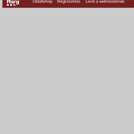
Oldaltérkép
Megközelítés
Levél a webmesternek