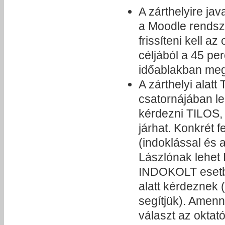
A zárthelyire ja
a Moodle rendsze
frissíteni kell a
céljából a 45 per
időablakban megt
A zárthelyi ala
csatornájában leh
kérdezni TILOS, 
járhat. Konkrét 
(indoklással és 
Lászlónak lehet
INDOKOLT esetb
alatt kérdeznek 
segítjük). Amenny
választ az oktat