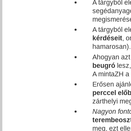
A tárgyból e
segédanyago
megismerése
A tárgyból e
kérdéseit
, 
hamarosan).
Ahogyan azt 
beugró
lesz
A mintaZH a 
Erősen ajánl
perccel elő
zárthelyi me
Nagyon font
terembeosz
meg, ezt elle