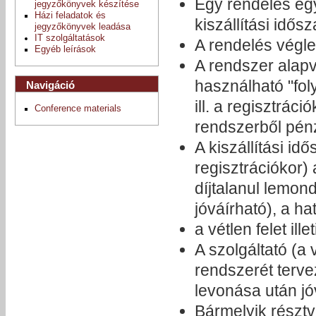
Egy rendelés egy
jegyzőkönyvek készítése
Házi feladatok és
kiszállítási idős
jegyzőkönyvek leadása
IT szolgáltatások
A rendelés végleg
Egyéb leírások
A rendszer alap
használható "foly
Navigáció
ill. a regisztrác
Conference materials
rendszerből pénz
A kiszállítási id
regisztrációkor)
díjtalanul lemon
jóváírható), a h
a vétlen felet ill
A szolgáltató (a 
rendszerét terve
levonása után jó
Bármelyik résztv