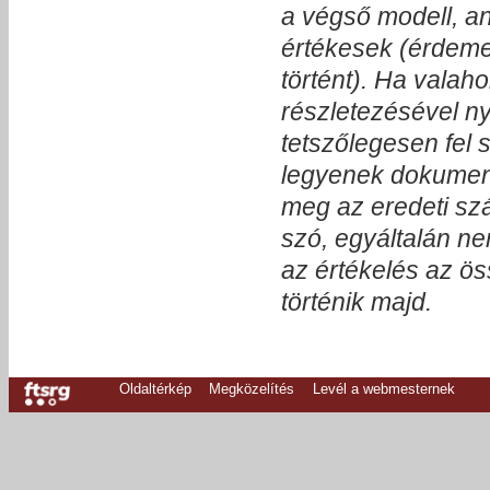
a végső modell, a
értékesek (érdemes
történt). Ha valah
részletezésével n
tetszőlegesen fel 
legyenek dokumentá
meg az eredeti szá
szó, egyáltalán ne
az értékelés az ö
történik majd.
Oldaltérkép
Megközelítés
Levél a webmesternek