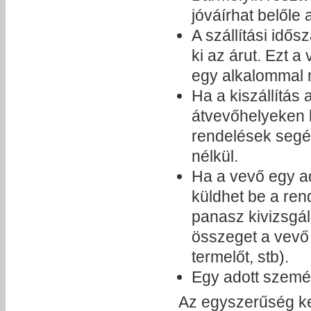
jóváírhat belőle
A szállítási idős
ki az árut. Ezt a
egy alkalommal 
Ha a kiszállítás 
átvevőhelyeken l
rendelések segél
nélkül.
Ha a vevő egy a
küldhet be a rend
panasz kivizsgál
összeget a vevő 
termelőt, stb).
Egy adott személ
Az egyszerűség ke