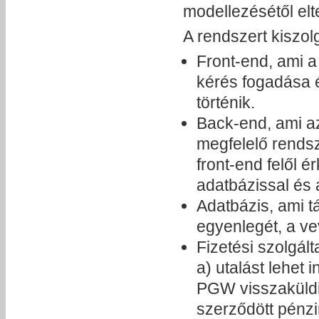
modellezésétől elt
A rendszert kiszo
Front-end, ami a
kérés fogadása 
történik.
Back-end, ami az 
megfelelő rendsz
front-end felől 
adatbázissal és a
Adatbázis, ami t
egyenlegét, a ve
Fizetési szolgá
a) utalást lehet
PGW visszaküldi,
szerződött pénzin