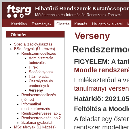
Hibatűrő Rendszerek Kutatócsopor
Méréstechnika és Információs Rendszerek Tanszék
Kezdőlap
Események
Oktatás
Kutatás
Hallgatóink sikerei
Verseny
Oktatás
Specializációválasztás
Rendszermod
BSc tárgyak (Új képzés)
Rendszermodellezés
Adminisztratív
FIGYELEM: A tant
tudnivalók
Hírek
Moodle rendszer
Segédanyagok
Házi feladat
Emlékeztetőül a ve
Osztályzás és
eredmények
tanulmanyi-versen
Verseny
Rendszermodellezés
Határidő: 2021.05
(német)
Informatikai
Feltöltés a Moodle
rendszertervezés
Rendszertervezés lab 1
A feladat egy őste
Rendszertervezés lab 2
Szakmai gyakorlat
rendszer modelljé
MSc tárgyak (Új képzés)