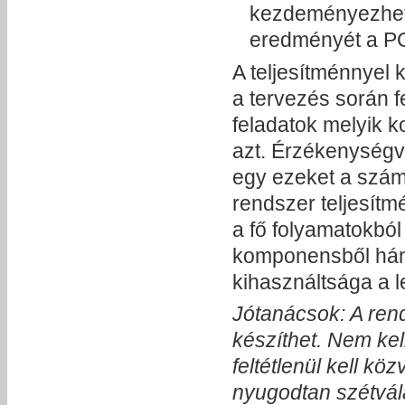
kezdeményezhető
eredményét a PG
A teljesítménnyel
a tervezés során 
feladatok melyik 
azt. Érzékenységv
egy ezeket a szám
rendszer teljesítm
a fő folyamatokból
komponensből hán
kihasználtsága a 
Jótanácsok: A ren
készíthet. Nem ke
feltétlenül kell k
nyugodtan szétvál