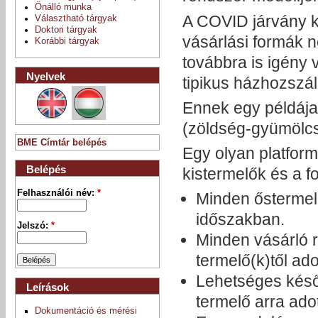
Önálló munka
A COVID járvány k
Választható tárgyak
Doktori tárgyak
vásárlási formák 
Korábbi tárgyak
továbbra is igény
Nyelvek
tipikus házhozszál
Ennek egy példája
(zöldség-gyümölcs,
BME Címtár belépés
Egy olyan platfor
Belépés
kistermelők és a 
Felhasználói név:
*
Minden őstermelő
időszakban.
Jelszó:
*
Minden vásárló re
termelő(k)től ad
Lehetséges később
Leírások
termelő arra adott
Dokumentáció és mérési