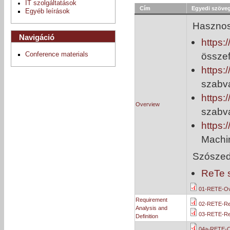
IT szolgáltatások
Cím
Egyedi szöve
Egyéb leírások
Hasznos 
Navigáció
https:
össze
Conference materials
https
szabvá
https
Overview
szabv
https
Machin
Szószede
ReTe 
01-RETE-Ov
Requirement
02-RETE-Re
Analysis and
03-RETE-Req
Definition
04a-RETE-C