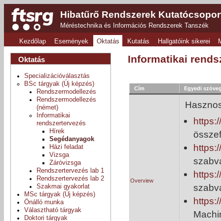
Hibatűrő Rendszerek Kutatócsopor
Méréstechnika és Információs Rendszerek Tanszék
Kezdőlap
Események
Oktatás
Kutatás
Hallgatóink sikerei
Informatikai rend
Oktatás
Specializációválasztás
BSc tárgyak (Új képzés)
Cím
Egyedi szöve
Rendszermodellezés
Rendszermodellezés
Hasznos 
(német)
Informatikai
https:
rendszertervezés
Hírek
össze
Segédanyagok
https
Házi feladat
Vizsga
szabvá
Záróvizsga
Rendszertervezés lab 1
https
Rendszertervezés lab 2
Overview
szabv
Szakmai gyakorlat
MSc tárgyak (Új képzés)
https
Önálló munka
Választható tárgyak
Machin
Doktori tárgyak