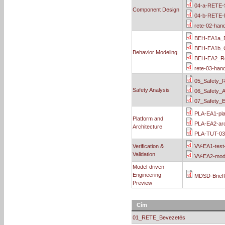
04-a-RETE-
Component Design
04-b-RETE-M
rete-02-han
BEH-EA1a_D
BEH-EA1b_C
Behavior Modeling
BEH-EA2_Re
rete-03-han
05_Safety_R
Safety Analysis
06_Safety_A
07_Safety_E
PLA-EA1-pla
Platform and
PLA-EA2-arc
Architecture
PLA-TUT-03-
Verification &
VV-EA1-test-
Validation
VV-EA2-mode
Model-driven
Engineering
MDSD-BriefP
Preview
Cím
01_RETE_Bevezetés