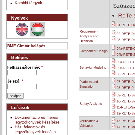
Korábbi tárgyak
Szószede
ReTe 
Nyelvek
01-RETE-Ov
Requirement
02-RETE-Re
Analysis and
03-RETE-Req
Definition
BME Címtár belépés
04a-RETE-C
Component Design
04b-RETE-S
Belépés
05a-RETE-Da
Felhasználói név:
*
Behavior Modeling
05b-RETE-C
06-RETE-Rea
Jelszó:
*
Platform and
07-RETE-Pla
Simulation
08-RETE-Phy
09-RETE-Saf
10-RETE-Saf
Safety Analysis
Leírások
11-RETE-Saf
12-RETE-Safe
Dokumentáció és mérési
Verification &
13-RETE-Van
jegyzőkönyvek készítése
Validation
14-RETE-Mod
Házi feladatok és
jegyzőkönyvek leadása