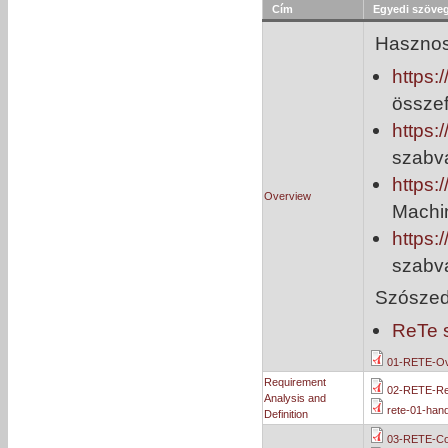
Cím
Egyedi szöve
Hasznos 
https:
össze
https
szabv
https
Overview
Machin
https
szabv
Szószede
ReTe 
01-RETE-Ov
Requirement
02-RETE-Re
Analysis and
rete-01-han
Definition
03-RETE-Co