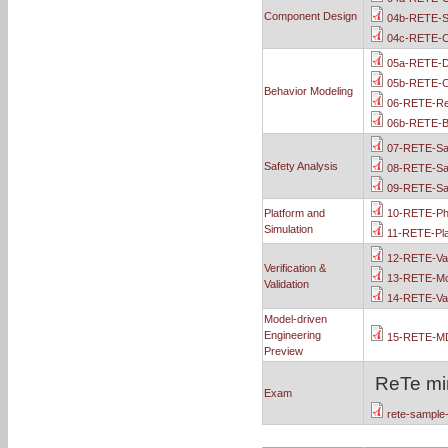
Component Design
04b-RETE-S
04c-RETE-C
05a-RETE-Da
05b-RETE-C
Behavior Modeling
06-RETE-Rea
06b-RETE-Be
07-RETE-Sa
Safety Analysis
08-RETE-Saf
09-RETE-Saf
Platform and
10-RETE-Phy
Simulation
11-RETE-Pla
12-RETE-Van
Verification &
13-RETE-Mod
Validation
14-RETE-Van
Model-driven
Engineering
15-RETE-MD
Preview
ReTe mi
Exam
rete-sample