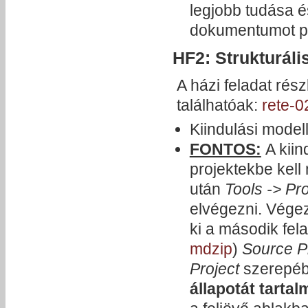
legjobb tudása és
dokumentumot pr
HF2: Strukturáli
A házi feladat ré
találhatóak:
rete-0
Kiindulási model
FONTOS:
A kiin
projektekbe kell
után
Tools -> Pr
elvégezni. Vége
ki a második fela
mdzip
)
Source P
Project
szerepé
állapotát tarta