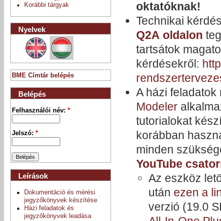
oktatóknak!
Korábbi tárgyak
Technikai kérdés
Nyelvek
Q2A
oldalon
teg
tartsátok magato
kérdésekről:
htt
rendszerterveze
BME Címtár belépés
A házi feladato
Belépés
Modeler
alkalmaz
Felhasználói név:
*
tutorialokat kés
korábban haszná
Jelszó:
*
minden szükséges
YouTube csato
Leírások
Az eszköz letö
után
ezen a li
Dokumentáció és mérési
jegyzőkönyvek készítése
verzió (19.0 
Házi feladatok és
jegyzőkönyvek leadása