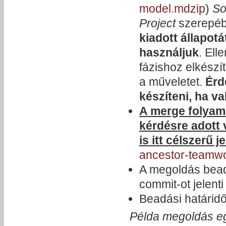
model.mdzip
)
So
Project
szerepé
kiadott állapot
használjuk
. Ell
fázishoz elkész
a műveletet.
Érd
készíteni, ha v
A merge folyama
kérdésre adott 
is itt célszerű j
ancestor-teamwor
A megoldás bead
commit-ot jelenti
Beadási határid
Példa megoldás 