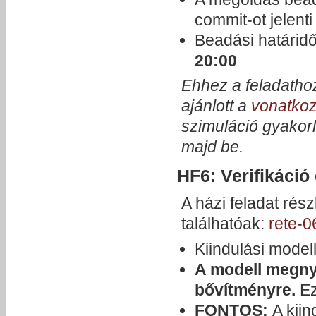
commit-ot jelenti
Beadási határid
20:00
Ehhez a feladatho
ajánlott a
vonatko
szimuláció gyakorl
majd be.
HF6: Verifikáció 
A házi feladat ré
találhatóak:
rete-0
Kiindulási model
A modell megny
bővítményre.
E
FONTOS:
A kiin