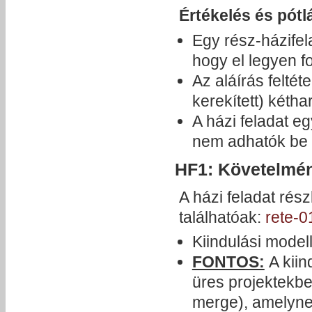
​Értékelés és pótl
Egy rész-házifela
hogy el legyen f
Az aláírás feltét
kerekített) kéth
A házi feladat e
nem adhatók be
HF1: Követelmén
A házi feladat ré
találhatóak:
rete-0
Kiindulási model
FONTOS:
A kiin
üres projektekbe
merge), amelyne