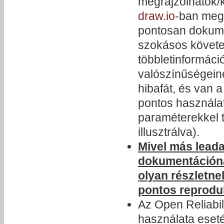
megrajzolhatók/
draw.io
-ban meg
pontosan dokumen
szokásos követe
többletinformáci
valószínűségeine
hibafát, és van 
pontos használa
paraméterekkel 
illusztrálva).
Mivel más leada
dokumentációna
olyan részletnek
pontos reprodu
Az Open Reliabili
használata eseté