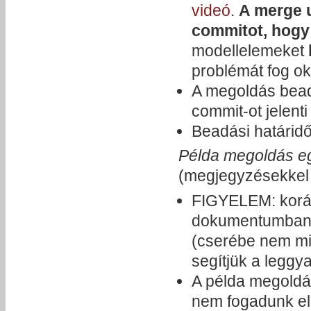
videó
.
A merge u
commitot, hogy
modellelemeket
problémát fog ok
A megoldás bead
commit-ot jelenti
Beadási határid
Példa megoldás 
(megjegyzésekkel 
FIGYELEM: koráb
dokumentumban e
(cserébe nem min
segítjük a leggya
A példa megold
nem fogadunk el