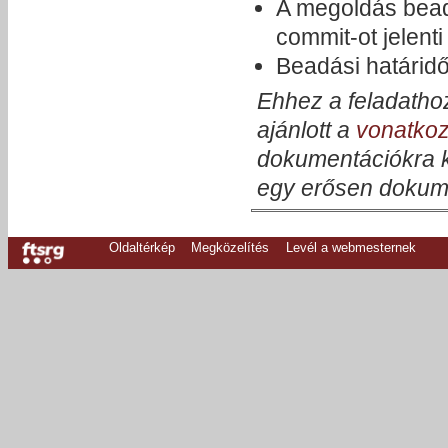
A megoldás bead
commit-ot jelenti
Beadási határid
Ehhez a feladatho
ajánlott a
vonatko
dokumentációkra ka
egy erősen dokume
Oldaltérkép
Megközelítés
Levél a webmesternek