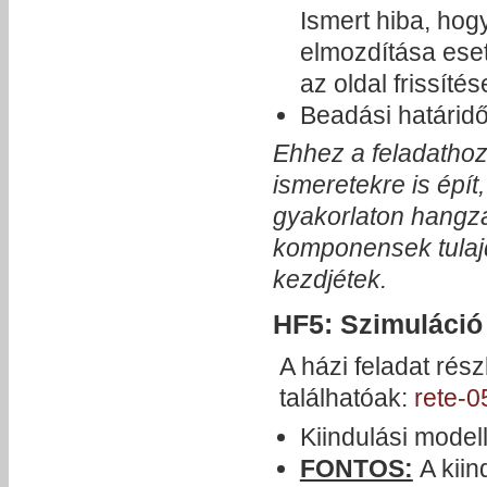
Ismert hiba, hog
elmozdítása eset
az oldal frissítés
Beadási határid
Ehhez a feladathoz
ismeretekre is épí
gyakorlaton hangza
komponensek tulaj
kezdjétek.
HF5: Szimuláció 
A házi feladat ré
találhatóak:
rete-0
Kiindulási model
FONTOS:
A kiin