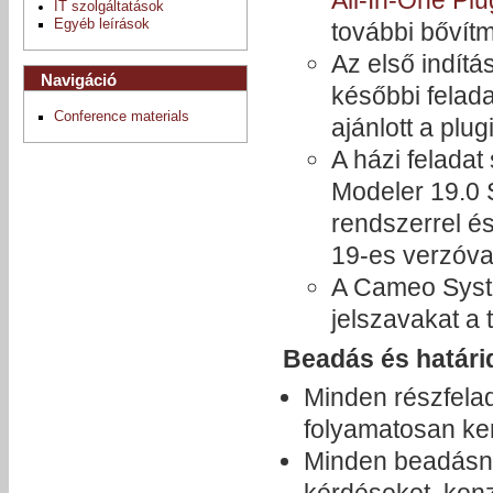
All-In-One Plu
IT szolgáltatások
Egyéb leírások
további bővít
Az első indítá
Navigáció
későbbi felad
Conference materials
ajánlott a plug
A házi felada
Modeler 19.0 
rendszerrel és 
19-es verzóval
A Cameo Syst
jelszavakat a 
Beadás és határi
Minden részfelad
folyamatosan ker
Minden beadásnál
kérdéseket, konz