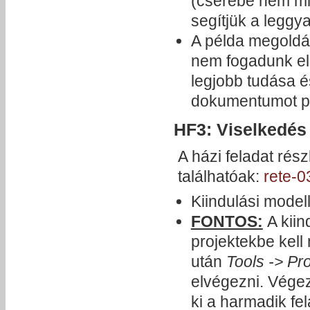
(cserébe nem min
segítjük a leggya
A példa megold
nem fogadunk el
legjobb tudása és
dokumentumot pr
HF3: Viselkedés 
A házi feladat ré
találhatóak:
rete-0
Kiindulási model
FONTOS:
A kiin
projektekbe kell
után
Tools -> Pr
elvégezni. Vége
ki a harmadik fel