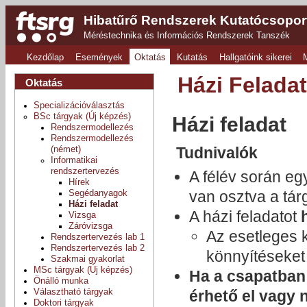
Hibatűrő Rendszerek Kutatócsopor
Méréstechnika és Információs Rendszerek Tanszék
Kezdőlap
Események
Oktatás
Kutatás
Hallgatóink sikerei
Házi Felada
Oktatás
Specializációválasztás
BSc tárgyak (Új képzés)
Házi feladat
Rendszermodellezés
Rendszermodellezés
Tudnivalók
(német)
Informatikai
rendszertervezés
A félév során eg
Hírek
van osztva a tár
Segédanyagok
Házi feladat
A házi feladatot
Vizsga
Záróvizsga
Az esetleges 
Rendszertervezés lab 1
Rendszertervezés lab 2
könnyítéseket
Szakmai gyakorlat
MSc tárgyak (Új képzés)
Ha a csapatban
Önálló munka
Választható tárgyak
érhető el vagy n
Doktori tárgyak