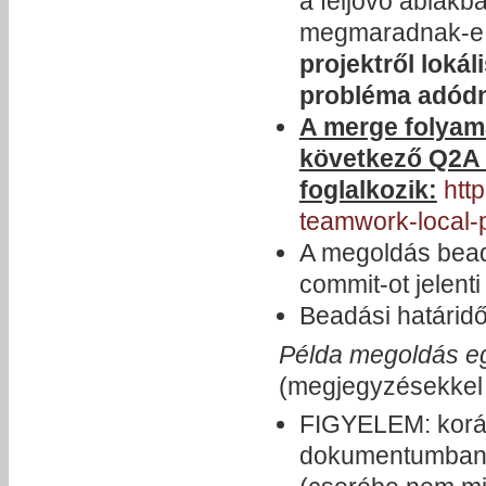
a feljövő ablakb
megmaradnak-e, 
projektről lokál
probléma adód
A merge folyam
következő Q2A
foglalkozik:
htt
teamwork-local-p
A megoldás bead
commit-ot jelenti
Beadási határid
Példa megoldás 
(megjegyzésekkel 
FIGYELEM: koráb
dokumentumban e