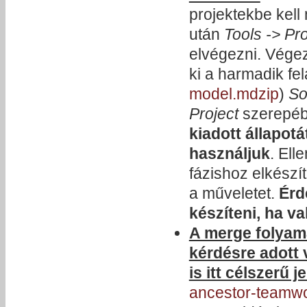
projektekbe kell
után
Tools -> Pr
elvégezni. Vége
ki a harmadik fel
model.mdzip
)
So
Project
szerepé
kiadott állapot
használjuk
. Ell
fázishoz elkész
a műveletet.
Érd
készíteni, ha v
A merge folyama
kérdésre adott 
is itt célszerű j
ancestor-teamwor