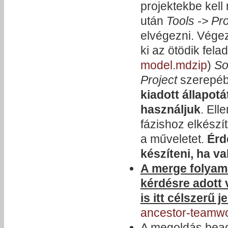
projektekbe kell
után
Tools -> Pr
elvégezni. Vége
ki az ötödik felad
model.mdzip
)
So
Project
szerepé
kiadott állapot
használjuk
. Ell
fázishoz elkész
a műveletet.
Érd
készíteni, ha v
A merge folyama
kérdésre adott 
is itt célszerű j
ancestor-teamwor
A megoldás bead