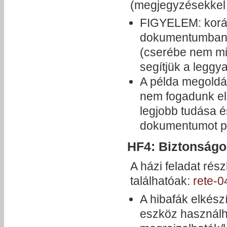
(megjegyzésekkel 
FIGYELEM: koráb
dokumentumban e
(cserébe nem min
segítjük a leggya
A példa megold
nem fogadunk el
legjobb tudása és
dokumentumot pr
HF4: Biztonságo
A házi feladat ré
találhatóak:
rete-0
A hibafák elkész
eszköz használh