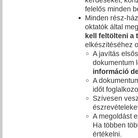
felelős minden 
Minden rész-ház
oktatók által me
kell feltölteni 
elkészítéséhez 
A javítás első
dokumentum 
információ de
A dokumentum
időt foglalkozo
Szívesen veszü
észrevételeke
A megoldást e
Ha többen több
értékelni.