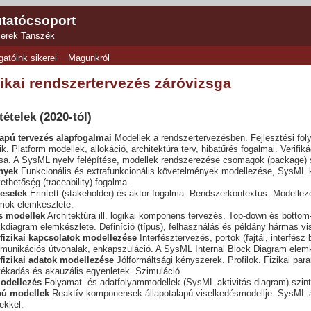
tatócsoport
zerek Tanszék
gatóink sikerei
Magunkról
ikai rendszertervezés záróvizsga
ételek (2020-tól)
apú tervezés alapfogalmai
Modellek a rendszertervezésben. Fejlesztési fol
k. Platform modellek, allokáció, architektúra terv, hibatűrés fogalmai. Verifik
sa. A SysML nyelv felépítése, modellek rendszerezése csomagok (package) 
nyek
Funkcionális és extrafunkcionális követelmények modellezése, SysML 
hetőség (traceability) fogalma.
 esetek
Érintett (stakeholder) és aktor fogalma. Rendszerkontextus. Modelle
amok elemkészlete.
is modellek
Architektúra ill. logikai komponens tervezés. Top-down és bottom
diagram elemkészlete. Definíció (típus), felhasználás és példány hármas vi
 fizikai kapcsolatok modellezése
Interfésztervezés, portok (fajtái, interfész
munikációs útvonalak, enkapszuláció. A SysML Internal Block Diagram elemk
 fizikai adatok modellezése
Jólformáltsági kényszerek. Profilok. Fizikai p
tékadás és akauzális egyenletek. Szimuláció.
odellezés
Folyamat- és adatfolyammodellek (SysML aktivitás diagram) szint
pú modellek
Reaktív komponensek állapotalapú viselkedésmodellje. SysML ál
ekkel.