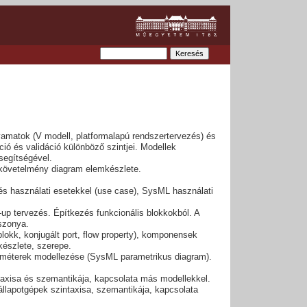
yamatok (V modell, platformalapú rendszertervezés) és
áció és validáció különböző szintjei. Modellek
segítségével.
követelmény diagram elemkészlete.
zés használati esetekkel (use case), SysML használati
-up tervezés. Építkezés funkcionális blokkokból. A
szonya.
 blokk, konjugált port, flow property), komponensek
észlete, szerepe.
araméterek modellezése (SysML parametrikus diagram).
axisa és szemantikája, kapcsolata más modellekkel.
lapotgépek szintaxisa, szemantikája, kapcsolata