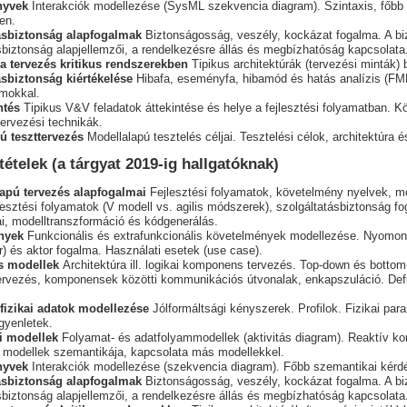
nyvek
Interakciók modellezése (SysML szekvencia diagram). Szintaxis, főbb 
en.
ásbiztonság alapfogalmak
Biztonságosság, veszély, kockázat fogalma. A bizt
sbiztonság alapjellemzői, a rendelkezésre állás és megbízhatóság kapcsolata
ra tervezés kritikus rendszerekben
Tipikus architektúrák (tervezési minták) b
ásbiztonság kiértékelése
Hibafa, eseményfa, hibamód és hatás analízis (FM
amokkal.
ntés
Tipikus V&V feladatok áttekintése és helye a fejlesztési folyamatban. Kö
tervezési technikák.
ú teszttervezés
Modellalapú tesztelés céljai. Tesztelési célok, architektúra 
tételek (a tárgyat 2019-ig hallgatóknak)
apú tervezés alapfogalmai
Fejlesztési folyamatok, követelmény nyelvek, mod
lesztési folyamatok (V modell vs. agilis módszerek), szolgáltatásbiztonság f
i, modelltranszformáció és kódgenerálás.
nyek
Funkcionális és extrafunkcionális követelmények modellezése. Nyomonkö
r) és aktor fogalma. Használati esetek (use case).
is modellek
Architektúra ill. logikai komponens tervezés. Top-down és botto
ervezés, komponensek közötti kommunikációs útvonalak, enkapszuláció. Defin
 fizikai adatok modellezése
Jólformáltsági kényszerek. Profilok. Fizikai pa
gyenletek.
i modellek
Folyamat- és adatfolyammodellek (aktivitás diagram). Reaktív k
 modellek szemantikája, kapcsolata más modellekkel.
nyvek
Interakciók modellezése (szekvencia diagram). Főbb szemantikai kérdé
ásbiztonság alapfogalmak
Biztonságosság, veszély, kockázat fogalma. A biz
sbiztonság alapjellemzői, a rendelkezésre állás és megbízhatóság kapcsolata