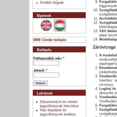
Forgatókö
Korábbi tárgyak
függvényéb
Szolgáltat
szolgáltatá
Nyelvek
Architektú
Szolgáltat
blokkdiagr
V&V átteki
alapú teszt
Modellalap
BME Címtár belépés
Záróvizsga 
Belépés
A modellal
Felhasználói név:
*
rendszerfej
alapfogalma
Követelmé
Jelszó:
*
(stakeholde
Strukturál
Interfész t
viszonya.
Logikai és
Leírások
akauzális e
Viselkedés
Viselkedési
Dokumentáció és mérési
Forgatókö
jegyzőkönyvek készítése
Szolgáltat
Házi feladatok és
szolgáltatá
jegyzőkönyvek leadása