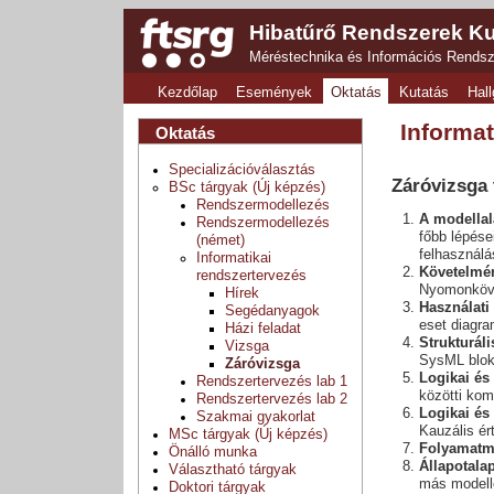
Hibatűrő Rendszerek Ku
Méréstechnika és Információs Rends
Kezdőlap
Események
Oktatás
Kutatás
Hall
Informat
Oktatás
Specializációválasztás
Záróvizsga t
BSc tárgyak (Új képzés)
Rendszermodellezés
A modellal
Rendszermodellezés
főbb lépései
(német)
felhasználá
Informatikai
Követelmé
rendszertervezés
Nyomonkövet
Hírek
Használati
Segédanyagok
eset diagr
Házi feladat
Strukturál
Vizsga
SysML blokk
Záróvizsga
Logikai és
Rendszertervezés lab 1
közötti kom
Rendszertervezés lab 2
Logikai és
Szakmai gyakorlat
Kauzális ér
MSc tárgyak (Új képzés)
Folyamatm
Önálló munka
Állapotala
Választható tárgyak
más modell
Doktori tárgyak