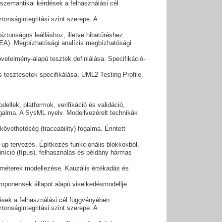
szemantikai kérdések a felhasználási cél
onságintegritási szint szerepe. A
.
iztonságos leálláshoz, illetve hibatűréshez.
EA). Megbízhatósági analízis megbízhatósági
vetelmény-alapú tesztek definiálása. Specifikáció-
és tesztesetek specifikálása. UML2 Testing Profile.
ellek, platformok, verifikáció és validáció,
ogalma. A SysML nyelv. Modellvezérelt technikák
vethetőség (traceability) fogalma. Érintett
m-up tervezés. Építkezés funkcionális blokkokból.
íció (típus), felhasználás és példány hármas
raméterek modellezése. Kauzális értékadás és
omponensek állapot alapú viselkedésmodellje.
sek a felhasználási cél függvényében.
tonságintegritási szint szerepe. A
.