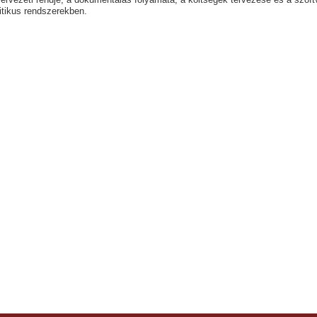
zervezeti rendje, a dokumentálás folyamata, a költségek tervezése és a szof
itikus rendszerekben.