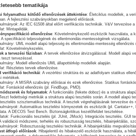
zletesebb tematikája
ési folyamathoz kötődő ellenőrzések áttekintése
: Életciklus modellek, a ver
an. A fejlesztési szabványokban megjelenő előírások.
nulmányok
: Az IEC 61508 által előírt verifikációs technikák. V&V tervezése a
lat
: Mintapéldák.
ényspecifikáció ellenőrzése
: Követelménykezelő eszközök használata, a k
. A specifikáció teljességének és ellentmondás-mentességének vizsgálata.
nulmány
: UML modell alapú teljesség és ellentmondás-mentesség ellenőrzés (
lat
: Követelménykezelés.
ek a tervezési fázisban
: A tervek ellenőrzése átvizsgálással. Modell alapú v
 teszt tervezéssel.
nulmány
: Modell ellenőrzés UML állapottérkép modellek alapján.
lat
: Részletes tervek ellenőrzése.
 verifikáció technikái
: A vezérlési struktúra és az adatfolyam statikus elle
si mértékek
.
nulmány
: A MISRA szabvány előírásai és ezek ellenőrzése. Statikus forráskó
lat
: Forráskód ellenőrzés (pl. FindBugs, PMD).
 módszerek és folyamatok
: A funkcionális (fekete doboz) és a struktura alap
Teszt fedettségi metrikák a struktura alapú tesztelés során. A modell alapú te
 tesztelés szisztematikus technikái. A tesztek végrehajtásának tervezése é
nulmányok
: Automatikus tesztelési környezetek és eszközök (pl. Cantata++, R
ata. A DECOS Test Bench. Biztonságkritikus kezelőfelület tesztelése.
latok
: Funkcionális tesztelés (pl. JUnit, JMock). Integrációs tesztelés. GUI te
 A validáció módszerei, terhelés és robusztusság tesztelés, hibainjektálás, s
nulmányok
: Robosztusság tesztelési technikák. A hibainjektálás megvalósítás
ust átfogó előírások
: Hibajelentő és hibakezelő eszközök használata, a hibák