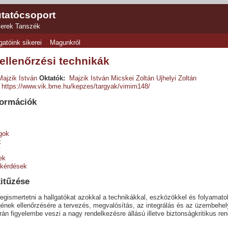
tatócsoport
zerek Tanszék
gatóink sikerei
Magunkról
ellenőrzési technikák
Majzik István
Oktatók:
Majzik István
Micskei Zoltán
Ujhelyi Zoltán
https://www.vik.bme.hu/kepzes/targyak/vimim148/
formációk
gok
k
t
ek
 kérdések
kitűzése
megismertetni a hallgatókat azokkal a technikákkal, eszközökkel és folyamat
nek ellenőrzésére a tervezés, megvalósítás, az integrálás és az üzembehel
rán figyelembe veszi a nagy rendelkezésre állású illetve biztonságkritikus 