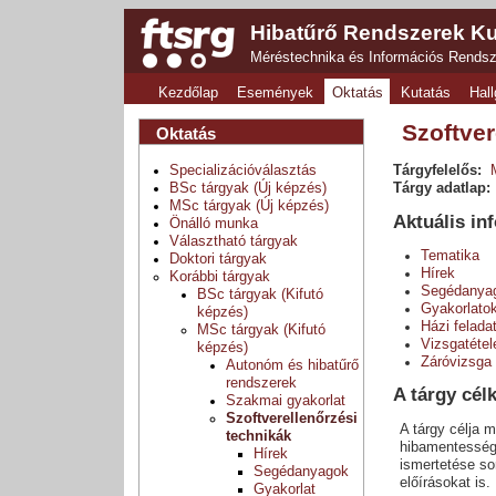
Hibatűrő Rendszerek Ku
Méréstechnika és Információs Rends
Kezdőlap
Események
Oktatás
Kutatás
Hall
Szoftver
Oktatás
Specializációválasztás
Tárgyfelelős:
BSc tárgyak (Új képzés)
Tárgy adatlap:
MSc tárgyak (Új képzés)
Aktuális in
Önálló munka
Választható tárgyak
Tematika
Doktori tárgyak
Hírek
Korábbi tárgyak
Segédanya
BSc tárgyak (Kifutó
Gyakorlato
képzés)
Házi felada
MSc tárgyak (Kifutó
Vizsgatétel
képzés)
Záróvizsga
Autonóm és hibatűrő
rendszerek
A tárgy cél
Szakmai gyakorlat
Szoftverellenőrzési
A tárgy célja 
technikák
hibamentességé
Hírek
ismertetése so
Segédanyagok
előírásokat is.
Gyakorlat