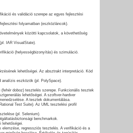
ifikáció és validáció szerepe az egyes fejlesztési
 fejlesztési folyamatban (eszközláncok).
övetelmények közötti kapcsolatok, a követhetőség
pl. IAR VisualState).
erifikáció (helyességbizonyítás) és szimuláció.
nőrzésének lehetőségei. Az absztrakt interpretáció. Kód
d analízis eszközök (pl. PolySpace).
ú (fehér doboz) tesztelés szerepe. Funkcionális tesztek
sztgenerálás lehetőségei. A szoftver-hardver
s menedzselése. A tesztek dokumentálása.
ational Test Suite). Az UML tesztelési profil
sztelése (pl. Selenium).
zolgáltatásbiztonsági benchmarkok.
i lehetőségei.
 elemzése, regressziós tesztelés. A verifikáció és a