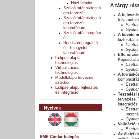
Házi feladat
A tárgy rés
Szolgáltatásbiztonsá
gra tervezés
A fejleszt
Szolgáltatásbiztonsá
folyamatokb
gra tervezés
Esetta
laboratórium
Gyakor
Szolgáltatásintegráci
A követelm
ó
biztosítása
Rendszerintegráció
Esetta
és -felügyelet
Gyakor
laboratórium
Ellenőrzés
Eclipse alapú
Kapcsolat a
technológiák
Esetta
Virtualizációs
Gyakor
technológiák
A forráskód
Modellalapú tervezés
komplexitá
szakkör
Esetta
Eclipse alapú fejlesztés
Gyakor
és integráció
Tesztelési
tervezése. 
integrációs
Nyelvek
Esetta
használ
Gyakor
Validáció
:
Esetta
Az életcikl
BME Címtár belépés