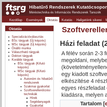
Hibatűrő Rendszerek Kutatócsopor
Méréstechnika és Információs Rendszerek Tanszék
Kezdőlap
Események
Oktatás
Kutatás
Hallgatóink sikerei
Szoftverelle
Oktatás
Specializációválasztás
BSc tárgyak (Új képzés)
Házi feladat (
MSc tárgyak (Új képzés)
Önálló munka
A félév során 2-3 
Választható tárgyak
Doktori tárgyak
megoldani, melyben
Korábbi tárgyak
BSc tárgyak (Kifutó
(követelményellenőr
képzés)
MSc tárgyak (Kifutó
egy kiadott szoftv
képzés)
Autonóm és hibatűrő
elkészítése 4 rész
rendszerek
Szakmai gyakorlat
egyes részfeladat
Szoftverellenőrzési
kiadásra, melyen a
technikák
Hírek
Segédanyagok
Tartalom
[
Gyakorlat