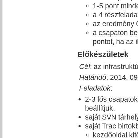
1-5 pont minden
a 4 részfelad
az eredmény 0
a csapaton be
pontot, ha az 
Előkészületek
Cél
: az infrastruk
Határidő
: 2014. 09
Feladatok
:
2-3 fős csapatok
beállítjuk.
saját SVN tárhely
saját Trac birtok
kezdőoldal kit