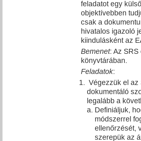
feladatot egy küls
objektívebben tud
csak a dokumentum
hivatalos igazoló j
kiindulásként az E
Bemenet
: Az SRS 
könyvtárában.
Feladatok
:
Végezzük el az S
dokumentáló szof
legalább a követ
Definiáljuk, h
módszerrel fo
ellenőrzését, 
szerepük az át