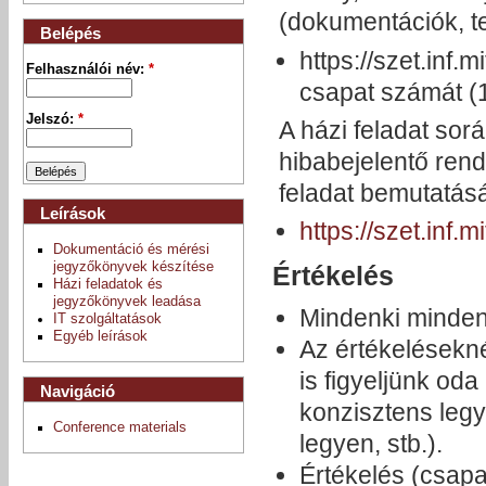
(dokumentációk, te
Belépés
https://szet.inf.
Felhasználói név:
*
csapat számát (1-
Jelszó:
*
A házi feladat sor
hibabejelentő rend
feladat bemutatását
Leírások
https://szet.inf.m
Dokumentáció és mérési
jegyzőkönyvek készítése
Értékelés
Házi feladatok és
jegyzőkönyvek leadása
Mindenki minden
IT szolgáltatások
Egyéb leírások
Az értékelésekn
is figyeljünk od
Navigáció
konzisztens legye
Conference materials
legyen, stb.).
Értékelés (csapa