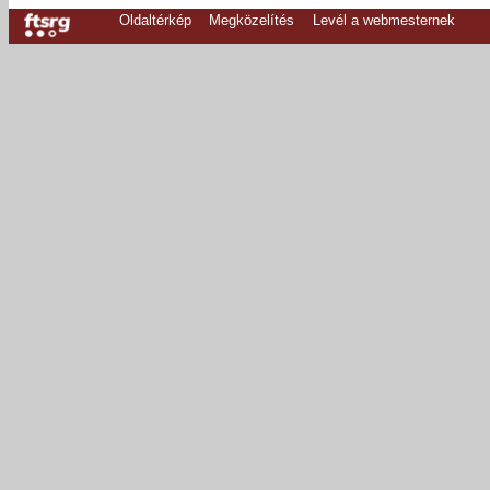
Oldaltérkép
Megközelítés
Levél a webmesternek