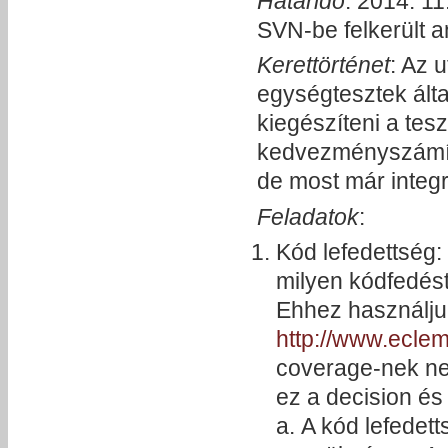
Határidő
: 2014. 11
SVN-be felkerült a
Kerettörténet
: Az 
egységtesztek által
kiegészíteni a tes
kedvezményszámítá
de most már integr
Feladatok
:
Kód lefedettség:
milyen kódfedést
Ehhez használjuk
http://www.ecle
coverage-nek nev
ez a decision és
A kód lefedett