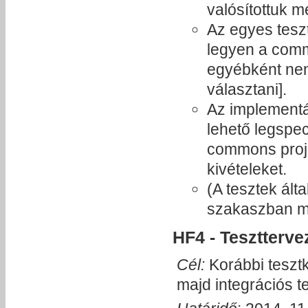
valósítottuk m
Az egyes tesz
legyen a comm
egyébként nem 
választani].
Az implementác
lehető legspec
commons proje
kivételeket.
(A tesztek ált
szakaszban m
HF4 - Tesztterve
Cél:
Korábbi teszt
majd integrációs t