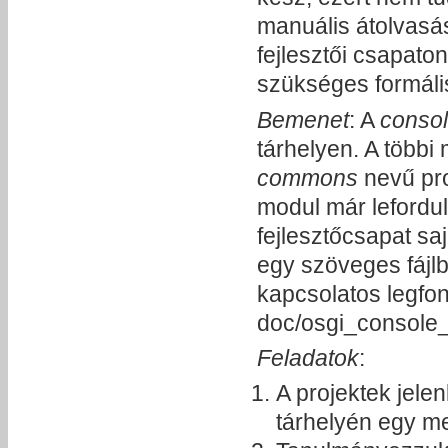
manuális átolvasás
fejlesztői csapaton
szükséges formáli
Bemenet
: A
conso
tárhelyen. A többi 
commons
nevű pr
modul már lefordul
fejlesztőcsapat sa
egy szöveges fájl
kapcsolatos legfon
doc/osgi_console_
Feladatok
:
A projektek jelen
tárhelyén egy me