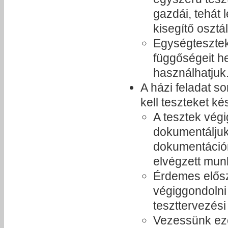
gazdái, tehát
kisegítő osztá
Egységtesztek
függőségeit he
használhatjuk
A házi feladat s
kell teszteket k
A tesztek vég
dokumentáljuk 
dokumentáción
elvégzett mun
Érdemes elősz
végiggondolni
teszttervezési
Vezessünk eze