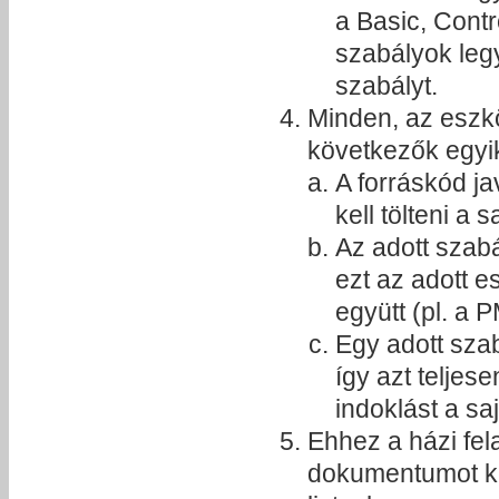
a Basic, Contr
szabályok leg
szabályt.
Minden, az eszköz
következők egyik
A forráskód jav
kell tölteni a 
Az adott szabá
ezt az adott e
együtt (pl. a
Egy adott szab
így azt teljes
indoklást a sa
Ehhez a házi fe
dokumentumot kés