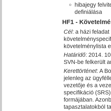
hibajegy felvi
definiálása
HF1 - Követelmé
Cél
: a házi felada
követelményspecifi
követelménylista el
Határidő
: 2014. 10
SVN-be felkerült a
Kerettörténet
: A B
jelenleg az ügyféll
vezetője és a veze
specifikáció (SRS
formájában. Azonba
tapasztalatokból ta