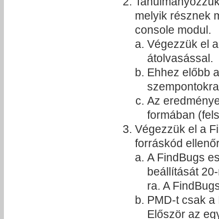
Tanulmányozzuk 
melyik résznek m
console modul.
Végezzük el a
átolvasással.
Ehhez előbb a 
szempontokra 
Az eredmények
formában (fels
Végezzük el a F
forráskód ellenő
A FindBugs ese
beállítását 20
ra. A FindBugs
PMD-t csak a B
Először az eg