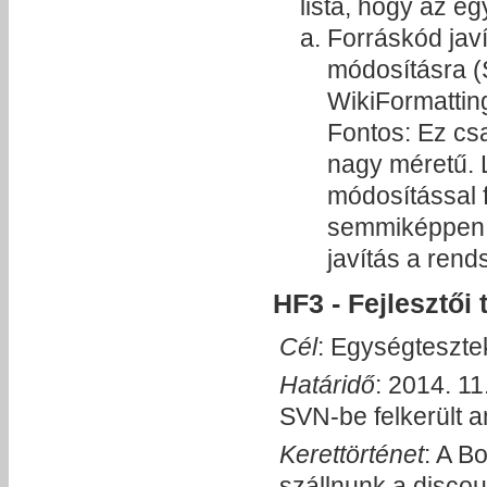
lista, hogy az e
Forráskód jav
módosításra (
WikiFormatting
Fontos: Ez cs
nagy méretű. 
módosítással f
semmiképpen s
javítás a rend
HF3 - Fejlesztői 
Cél
: Egységteszte
Határidő
: 2014. 11
SVN-be felkerült a
Kerettörténet
: A B
szállnunk a discoun