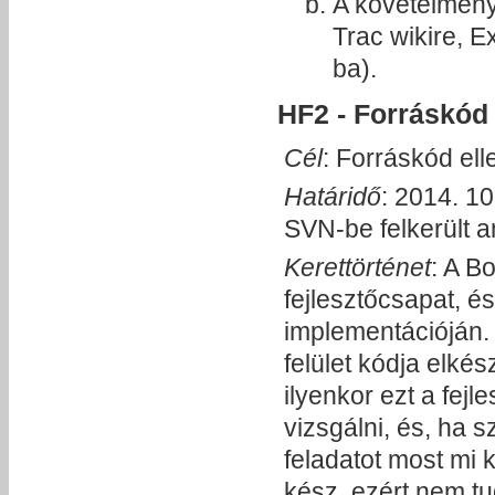
A követelmény
Trac wikire, 
ba).
HF2 - Forráskód
Cél
: Forráskód ell
Határidő
: 2014. 10
SVN-be felkerült a
Kerettörténet
: A B
fejlesztőcsapat, 
implementációján.
felület kódja elkés
ilyenkor ezt a fejl
vizsgálni, és, ha s
feladatot most mi
kész, ezért nem tu