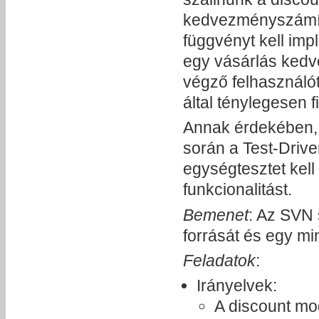
kedvezményszámítá
függvényt kell im
egy vásárlás kedv
végző felhasználót
által ténylegesen 
Annak érdekében, 
során a Test-Drive
egységtesztet kell
funkcionalitást.
Bemenet
: Az SVN 
forrását és egy min
Feladatok
:
Irányelvek:
A discount mod