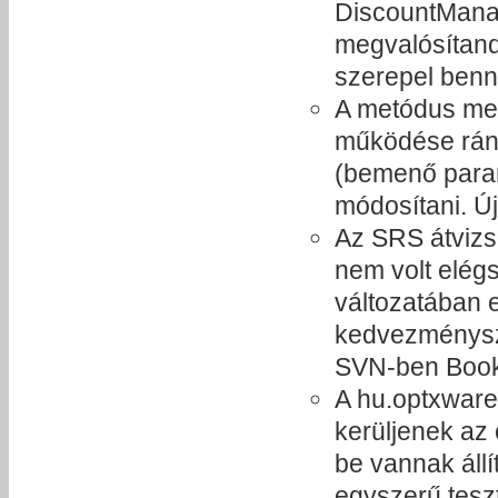
DiscountManage
megvalósítand
szerepel benn
A metódus meg
működése ránk
(bemenő param
módosítani. Ú
Az SRS átvizs
nem volt elégs
változatában e
kedvezményszá
SVN-ben Book
A hu.optxware.
kerüljenek az
be vannak állí
egyszerű tesz