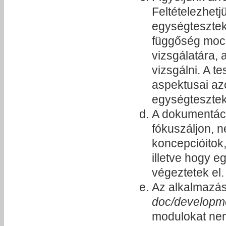
Feltételezhetj
egységtesztek
függőség mock
vizsgálatára,
vizsgálni. A t
aspektusai az
egységtesztekk
A dokumentáci
fókuszáljon, n
koncepcióitok,
illetve hogy e
végeztetek el.
Az alkalmazás
doc/developm
modulokat nem