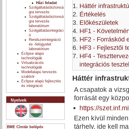
Házi feladat
Háttér infrastrukt
Szolgáltatásbiztonsá
gra tervezés
Értékelés
Szolgáltatásbiztonsá
Előkészületek
gra tervezés
laboratórium
HF1 - Követelmé
Szolgáltatásintegráci
ó
HF2 - Forráskód 
Rendszerintegráció
és -felügyelet
HF3 - Fejlesztői t
laboratórium
Eclipse alapú
HF4 - Teszttervez
technológiák
Virtualizációs
integrációs teszte
technológiák
Modellalapú tervezés
Háttér infrastruk
szakkör
Eclipse alapú fejlesztés
és integráció
A csapatok a vizsg
forrását egy közpon
Nyelvek
https://szet.inf
Ezen kívül minden
tárhely, ide kell m
BME Címtár belépés