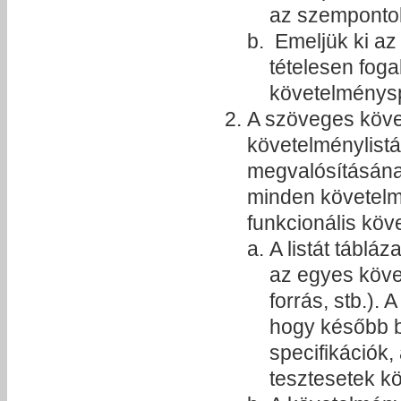
az szempontok
Emeljük ki az
tételesen fog
követelménysp
A szöveges köve
követelménylistá
megvalósításának
minden követelmé
funkcionális köv
A listát tábl
az egyes követ
forrás, stb.).
hogy később b
specifikációk
tesztesetek kö