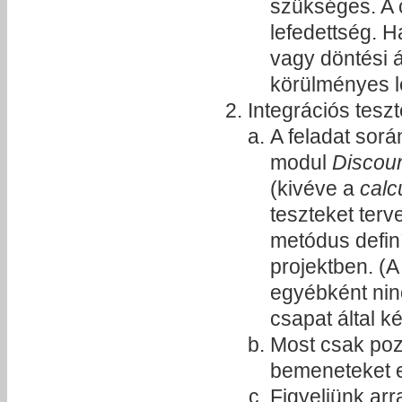
szükséges. A 
lefedettség. H
vagy döntési 
körülményes le
Integrációs tesz
A feladat sor
modul
Discou
(kivéve a
calc
teszteket terv
metódus definí
projektben. (
egyébként ninc
csapat által k
Most csak pozi
bemeneteket e
Figyeljünk arr