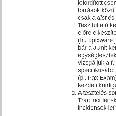
lefordított cs
források közül
csak a
dist
és
Tesztfuttató k
előre elkészíte
(hu.optxware.j
bár a JUnit ke
egységtesztek 
vizsgáljuk a f
specifikusabb
(pl. Pax Exam)
kezdeti konfig
A tesztelés so
Trac incidens
incidensek le