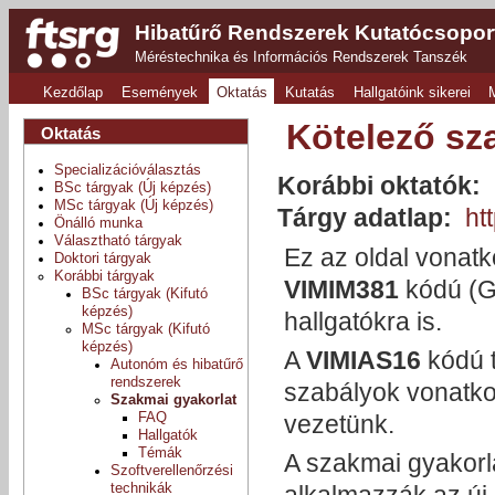
Hibatűrő Rendszerek Kutatócsopor
Méréstechnika és Információs Rendszerek Tanszék
Kezdőlap
Események
Oktatás
Kutatás
Hallgatóink sikerei
Kötelező sz
Oktatás
Specializációválasztás
Korábbi oktatók:
BSc tárgyak (Új képzés)
MSc tárgyak (Új képzés)
Tárgy adatlap:
ht
Önálló munka
Választható tárgyak
Ez az oldal vonat
Doktori tárgyak
Korábbi tárgyak
VIMIM381
kódú (Ga
BSc tárgyak (Kifutó
képzés)
hallgatókra is.
MSc tárgyak (Kifutó
képzés)
A
VIMIAS16
kódú t
Autonóm és hibatűrő
rendszerek
szabályok vonatk
Szakmai gyakorlat
FAQ
vezetünk.
Hallgatók
Témák
A szakmai gyakorla
Szoftverellenőrzési
technikák