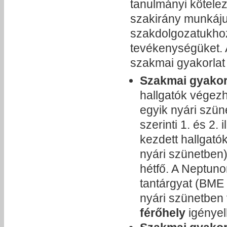
tanulmányi kötelez
szakirány munkájuk
szakdolgozatukhoz
tevékenységüket. 
szakmai gyakorlat
Szakmai gyakor
hallgatók végez
egyik nyári szün
szerinti 1. és 2. 
kezdett hallgatók
nyári szünetben)
hétfő. A Neptun
tantárgyat (BME
nyári szünetben 
férőhely
igényel