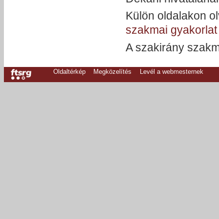
Külön oldalakon o
szakmai gyakorlat
A szakirány szakma
Oldaltérkép
Megközelítés
Levél a webmesternek