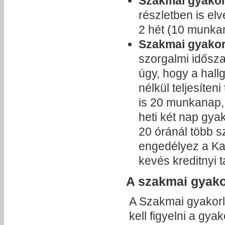
Szakmai gyakorl
részletben is el
2 hét (10 munka
Szakmai gyakor
szorgalmi idősza
úgy, hogy a hall
nélkül teljesíten
is 20 munkanap, 
heti két nap gyak
20 óránál több s
engedélyez a Kar
kevés kreditnyi tá
A szakmai gyakor
A Szakmai gyakorla
kell figyelni a gyak