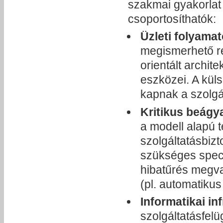
szakmai gyakorlat
csoportosíthatók:
Üzleti folyama
megismerhető re
orientált archit
eszközei. A küls
kapnak a szolgá
Kritikus beágy
a modell alapú 
szolgáltatásbiz
szükséges speci
hibatűrés megva
(pl. automatiku
Informatikai in
szolgáltatásfel