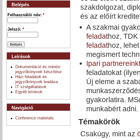
Belépés
szakdolgozat, dipl
és az előírt kredi
Felhasználói név:
*
A szakmai gyako
Jelszó:
*
feladat
hoz, TDK 
feladat
hoz, lehe
megismert techno
Leírások
Ipari partnereink
Dokumentáció és mérési
feladatokat (ilye
jegyzőkönyvek készítése
Házi feladatok és
Új eleme a szab
jegyzőkönyvek leadása
IT szolgáltatások
munkaszerződés 
Egyéb leírások
gyakorlatira. MS
munkabért adni.
Navigáció
Conference materials
Témakörök
Csakúgy, mint az