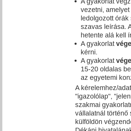
A gyakorlat vég
vezetni, amelyet 
ledolgozott órá
szavas leírása.
hetente alá kell í
A gyakorlat
vége
kérni.
A gyakorlat
vége
15-20 oldalas be
az egyetemi konz
A kérelemhez/ada
"igazolólap", "jele
szakmai gyakorlatr
vállalatnál történ
külföldön végzendő
Dékáni hivatalának