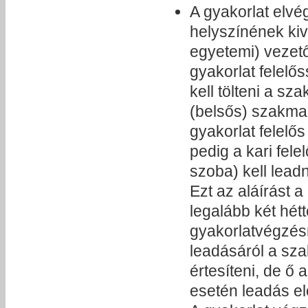
A gyakorlat elv
helyszínének kiv
egyetemi) vezet
gyakorlat felelőss
kell tölteni a sz
(belsős) szakmai
gyakorlat felelős
pedig a kari fel
szoba) kell leadn
Ezt az aláírást a 
legalább két hétt
gyakorlatvégzésné
leadásáról a sza
értesíteni, de ő 
esetén leadás el