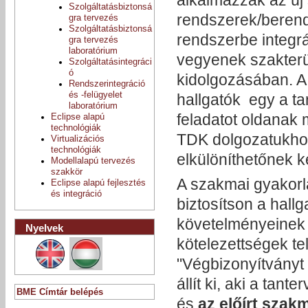
alkalmazzák az új 
Szolgáltatásbiztonsá
rendszerek/berend
gra tervezés
Szolgáltatásbiztonsá
rendszerbe integrá
gra tervezés
laboratórium
vegyenek szakterül
Szolgáltatásintegráci
ó
kidolgozásában. A
Rendszerintegráció
és -felügyelet
hallgatók egy a ta
laboratórium
feladatot oldanak
Eclipse alapú
technológiák
TDK dolgozatukhoz,
Virtualizációs
technológiák
elkülöníthetőnek ke
Modellalapú tervezés
szakkör
A szakmai gyakorla
Eclipse alapú fejlesztés
és integráció
biztosítson a hall
követelményeinek (
Nyelvek
kötelezettségek tel
"Végbizonyítványt 
állít ki, aki a tan
BME Címtár belépés
és
az előírt szak