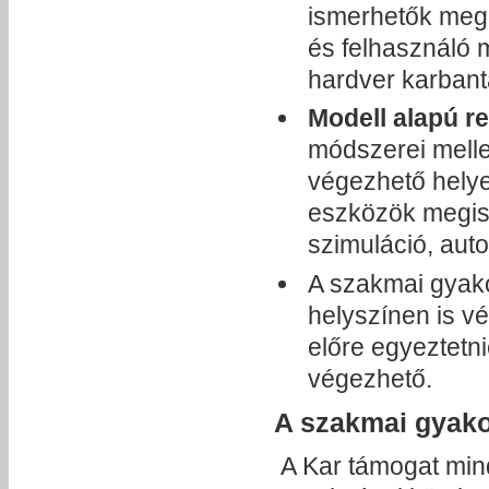
ismerhetők meg o
és felhasználó 
hardver karbant
Modell alapú re
módszerei melle
végezhető helye
eszközök megis
szimuláció, auto
A szakmai gyakor
helyszínen is v
előre egyeztetni
végezhető.
A szakmai gyakor
A Kar támogat mind