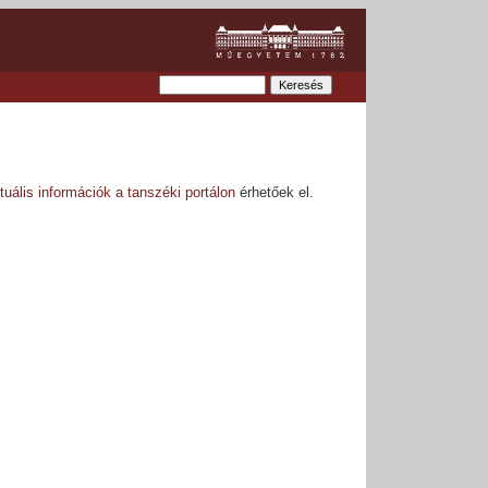
uális információk a tanszéki portálon
érhetőek el.