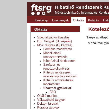
Hibatűrő Rendszerek Ku
Méréstechnika és Információs Rends
Kezdőlap
Események
Oktatás
Kutatás
Hall
Kötelez
Oktatás
Specializációválasztás
Tárgy adatlap:
BSc tárgyak (Új képzés)
A szakmai gyak
MSc tárgyak (Új képzés)
Formális módszerek
Modell alapú
rendszertervezés
Kiberfizikai rendszerek
Szoftver- és
rendszerellenőrzés
Kritikus rendszerek
integrációja laboratórium
Kritikus architektúrák
laboratórium
Szakmai gyakorlat
FAQ
Önálló munka
Választható tárgyak
Doktori tárgyak
Korábbi tárgyak