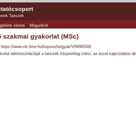
tatócsoport
zerek Tanszék
gatóink sikerei
Magunkról
ő szakmai gyakorlat (MSc)
https://www.vik.bme.hu/kepzes/targyak/VIMIMS00/
orlat adminisztrációját a tanszék központilag intézi, az
ezzel kapcsolatos akt