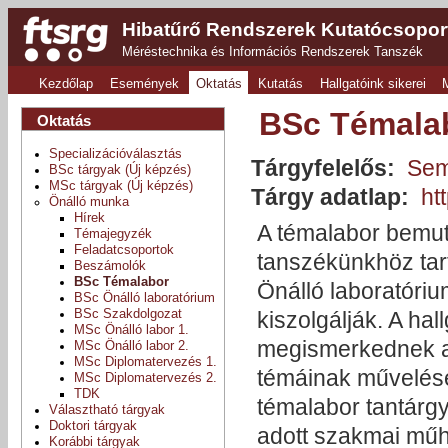
Hibatűrő Rendszerek Kutatócsopor
Méréstechnika és Információs Rendszerek Tanszék
Kezdőlap
Események
Oktatás
Kutatás
Hallgatóink sikerei
BSc Témala
Oktatás
Specializációválasztás
Tárgyfelelős:
Sem
BSc tárgyak (Új képzés)
MSc tárgyak (Új képzés)
Tárgy adatlap:
ht
Önálló munka
Hírek
A témalabor bemuta
Témajegyzék
Feladatcsoportok
tanszékünkhöz tar
Beszámolók
BSc Témalabor
Önálló laboratóriu
BSc Önálló laboratórium
BSc Szakdolgozat
kiszolgálják. A ha
MSc Önálló labor 1.
megismerkednek a 
MSc Önálló labor 2.
MSc Diplomatervezés 1.
témáinak művelésé
MSc Diplomatervezés 2.
TDK
témalabor tantárg
Választható tárgyak
Doktori tárgyak
adott szakmai műhe
Korábbi tárgyak