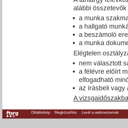
alábbi összetevők 
a munka szakmai
a hallgató munká
a beszámoló er
a munka dokume
Elégtelen osztályza
nem választott sa
a félévre előírt 
elfogadható min
az írásbeli vagy 
A vizsgaidőszakba
Oldaltérkép
Megközelítés
Levél a webmesternek