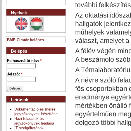
további felkészítés
Nyelvek
Az oktatási idősza
hallgatók jelentke
műhelyek valamelyi
választ, amelyet a
BME Címtár belépés
A félév végén mind
Belépés
A beszámoló szóbel
Felhasználói név:
*
A Témalaboratóriu
Jelszó:
*
A névre szóló fela
fős csoportokban 
eredménye egyérte
Leírások
mértékben önálló f
Dokumentáció és mérési
egyértelműen meg k
jegyzőkönyvek készítése
Házi feladatok és
dolgozó többi hall
jegyzőkönyvek leadása
IT szolgáltatások