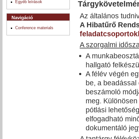
Tárgykövetelmé
Egyéb leírások
Az általános tudni
Navigáció
A Hibatűrő Rends
Conference materials
feladatcsoporto
A szorgalmi idősz
A munkabeosztás
hallgató felkész
A félév végén eg
be, a beadással 
beszámoló módját
meg. Különösen 
pótlási lehetősé
elfogadható minő
dokumentáló je
A tantárgy félévkö