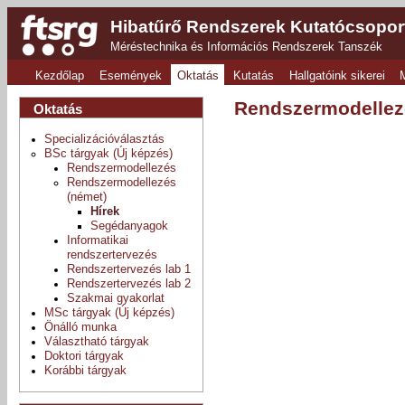
Hibatűrő Rendszerek Kutatócsopor
Méréstechnika és Információs Rendszerek Tanszék
Kezdőlap
Események
Oktatás
Kutatás
Hallgatóink sikerei
Rendszermodellezé
Oktatás
Specializációválasztás
BSc tárgyak (Új képzés)
Rendszermodellezés
Rendszermodellezés
(német)
Hírek
Segédanyagok
Informatikai
rendszertervezés
Rendszertervezés lab 1
Rendszertervezés lab 2
Szakmai gyakorlat
MSc tárgyak (Új képzés)
Önálló munka
Választható tárgyak
Doktori tárgyak
Korábbi tárgyak