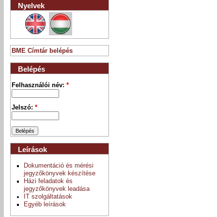
Nyelvek
BME Címtár belépés
Belépés
Felhasználói név:
*
Jelszó:
*
Leírások
Dokumentáció és mérési
jegyzőkönyvek készítése
Házi feladatok és
jegyzőkönyvek leadása
IT szolgáltatások
Egyéb leírások