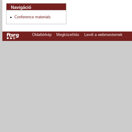
Navigáció
Conference materials
Oldaltérkép
Megközelítés
Levél a webmesternek