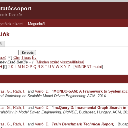
tatócsoport
zerek Tanszék
gatóink sikerei
Magunkról
ciók
ő
erző
]
Cím
Típus
Év
név Első Betűje
=
I
[Minden szűrő visszaállítása]
H
[I]
J
K
L
M
N
O
P
Q
R
S
T
U
V
W
X
Y
Z
[
MINDENT mutat
]
as, G.
,
Ráth, I.
, and
Varró, D.
,
"
MONDO-SAM: A Framework to Systematical
d Workshop on Scalable Model Driven Engineering
: ACM, 2014.
as, G.
,
Ráth, I.
, and
Varró, D.
,
"
IncQuery-D: Incremental Graph Search in 
lability in Model Driven Engineering, BigMDE
, Budapest, Hungary, ACM, 20
as, G.
,
Ráth, I.
, and
Varró, D.
,
Train Benchmark Technical Report
,
: Budap