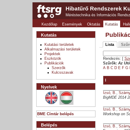
Hibatűrő Rendszerek Ku
Méréstechnika és Információs Rends
Kezdőlap
Események
Oktatás
Kutatás
Hall
Publiká
Kutatás
Kutatási területek
Lista
Szűr
Alkalmazási területek
Projektek
Eszközök
Rendezés: [
Sz
Publikációk
Szűrők:
Az Utó
Szerzők
A
B
C
D
E
F
G
Kulcsszavak
I
Nyelvek
Izsó, B.
,
Szárny
BigMDE 2014 2n
Izsó, B.
,
Szárny
BME Címtár belépés
Workshop on Sca
Belépés
Izsó, B.
,
Szárny