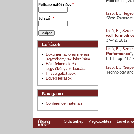
Economics, 201
Felhasználói név:
*
Izsó, B.
,
Hegedü
Sixth Transform
Jelszó:
*
Izsó, B.
,
Szatmá
well-formednes
37–42, 2012.
Leírások
Izsó, B.
,
Szatmá
Performance
",
Dokumentáció és mérési
IEEE, pp. 412--
jegyzőkönyvek készítése
Házi feladatok és
Izsó, B.
,
"
Supe
jegyzőkönyvek leadása
Technology and
IT szolgáltatások
Egyéb leírások
Navigáció
Conference materials
Oldaltérkép
Megközelítés
Levél a 