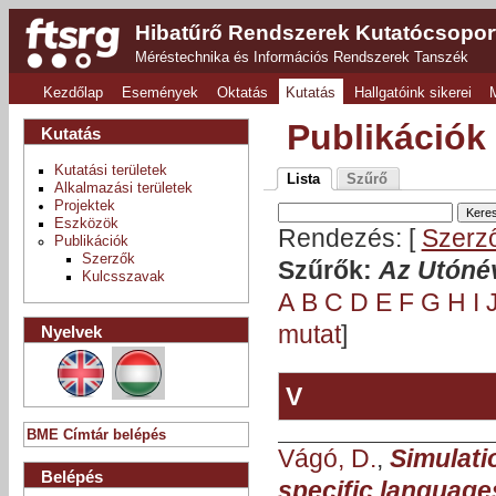
Hibatűrő Rendszerek Kutatócsopor
Méréstechnika és Információs Rendszerek Tanszék
Kezdőlap
Események
Oktatás
Kutatás
Hallgatóink sikerei
Publikációk
Kutatás
Kutatási területek
Lista
Szűrő
Alkalmazási területek
Projektek
Eszközök
Rendezés: [
Szerz
Publikációk
Szerzők
Szűrők:
Az Utónév
Kulcsszavak
A
B
C
D
E
F
G
H
I
mutat
]
Nyelvek
V
BME Címtár belépés
Vágó, D.
,
Simulati
Belépés
specific language