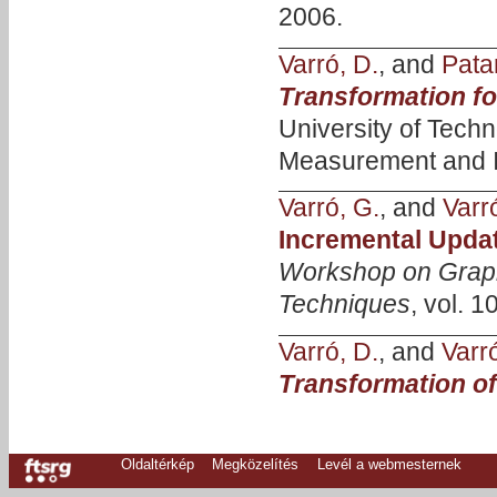
2006.
Varró, D.
, and
Patar
Transformation fo
University of Tech
Measurement and I
Varró, G.
, and
Varr
Incremental Upda
Workshop on Graph
Techniques
, vol. 1
Varró, D.
, and
Varr
Transformation o
Oldaltérkép
Megközelítés
Levél a webmesternek