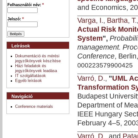
Felhasználói név:
*
and Economics, 20
Varga, I.
,
Bartha, T.
Jelszó:
*
Actual Risk Monit
System
",
Probabil
Leírások
management. Proce
Conference
, Berli
Dokumentáció és mérési
jegyzőkönyvek készítése
000223579900425
Házi feladatok és
jegyzőkönyvek leadása
IT szolgáltatások
Varró, D.
,
"
UML Act
Egyéb leírások
Transformation S
Budapest Universi
Navigáció
Department of Mea
Conference materials
IEEE Hungary Sect
February 4–5, 200
Varró, D.
, and
Patar