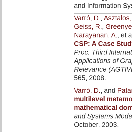
and Information Sy
Varró, D.
,
Asztalos,
Geiss, R.
,
Greenyer
Narayanan, A.
, et a
CSP: A Case Stud
Proc. Third Inter
Applications of Gra
Relevance (AGTIV
565, 2008.
Varró, D.
, and
Patar
multilevel metamo
mathematical do
and Systems Mode
October, 2003.