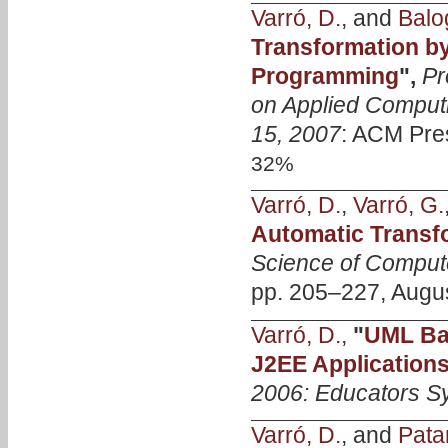
Varró, D.
, and
Balo
Transformation by
Programming
",
Pr
on Applied Computi
15, 2007
: ACM Pre
32%
Varró, D.
,
Varró, G.
Automatic Transf
Science of Compu
pp. 205–227, Augus
Varró, D.
,
"
UML Ba
J2EE Application
2006: Educators 
Varró, D.
, and
Patar