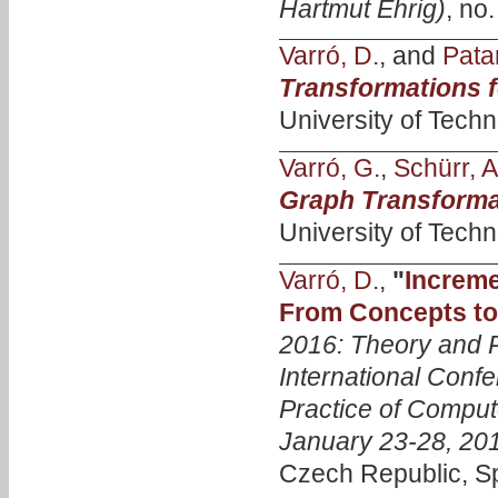
Hartmut Ehrig)
, no
Varró, D.
, and
Patar
Transformations f
University of Tech
Varró, G.
,
Schürr, A
Graph Transforma
University of Tech
Varró, D.
,
"
Increme
From Concepts to 
2016: Theory and P
International Conf
Practice of Comput
January 23-28, 20
Czech Republic, Sp