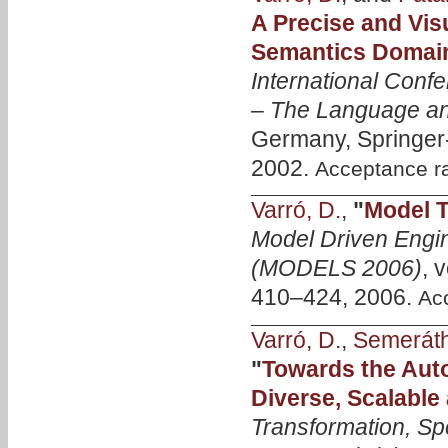
A Precise and Vis
Semantics Domai
International Conf
– The Language and
Germany, Springer-
2002.
Acceptance r
Varró, D.
,
"
Model T
Model Driven Engi
(MODELS 2006)
, 
410–424, 2006.
Ac
Varró, D.
,
Semeráth
"
Towards the Aut
Diverse, Scalable
Transformation, Sp