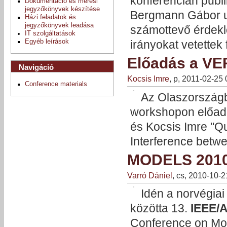
konferencián publ
Dokumentáció és mérési
jegyzőkönyvek készítése
Bergmann Gábor uta
Házi feladatok és
jegyzőkönyvek leadása
számottevő érdeklő
IT szolgáltatások
irányokat vetettek 
Egyéb leírások
Előadás a VE
Navigáció
Kocsis Imre
, p, 2011-02-25
Conference materials
Az Olaszország
workshopon előadá
és Kocsis Imre "Qua
Interference betwe
MODELS 2010 
Varró Dániel
, cs, 2010-10-
Idén a norvégiai
közötta 13.
IEEE/
Conference on Mo