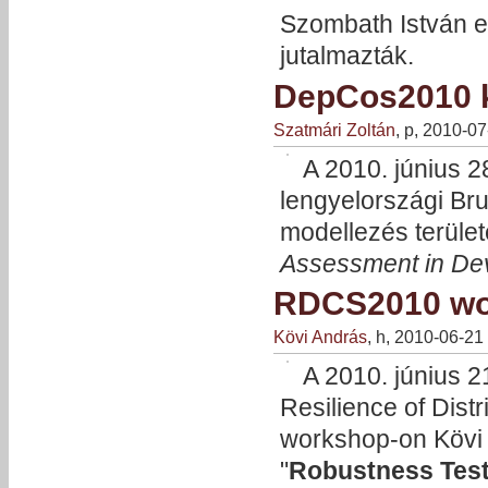
Szombath István 
jutalmazták.
DepCos2010 k
Szatmári Zoltán
, p, 2010-0
A 2010. június 28
lengyelországi Br
modellezés terület
Assessment in Dev
RDCS2010 wor
Kövi András
, h, 2010-06-21
A 2010. június 
Resilience of Dist
workshop-on Kövi 
"
Robustness Test