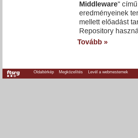
Middleware
" című
eredményeinek terj
mellett előadást t
Repository használ
Tovább »
Oldaltérkép
Megközelítés
Levél a webmesternek