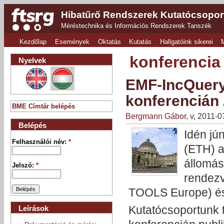
Hibatűrő Rendszerek Kutatócsopor
Méréstechnika és Információs Rendszerek Tanszék
Kezdőlap
Események
Oktatás
Kutatás
Hallgatóink sikerei
konferencia
Nyelvek
EMF-IncQuery
konferencián
BME Címtár belépés
Bergmann Gábor
, v, 2011-
Belépés
Idén jú
Felhasználói név:
*
(ETH) a
állomás
Jelszó:
*
rendezv
TOOLS Europe) és
Kutatócsoportunk t
Leírások