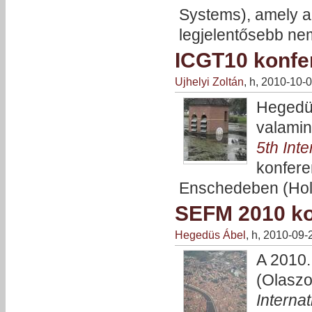
Systems), amely a
legjelentősebb n
ICGT10 konfe
Ujhelyi Zoltán
, h, 2010-10-
Hegedüs
valamin
5th Int
konfere
Enschedeben (Hol
SEFM 2010 ko
Hegedüs Ábel
, h, 2010-09-
A 2010.
(Olasz
Internat