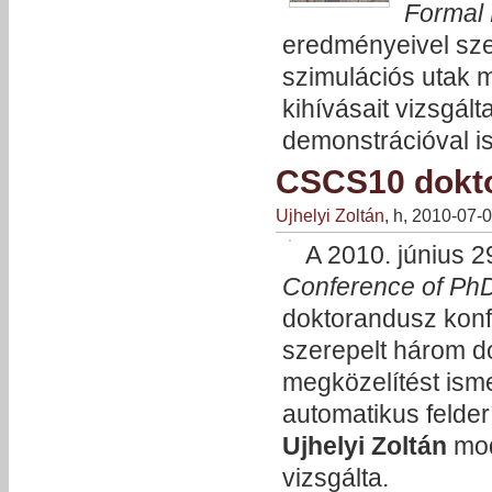
Formal
eredményeivel sz
szimulációs utak 
kihívásait vizsgált
demonstrációval is
CSCS10 dokto
Ujhelyi Zoltán
, h, 2010-07-
A 2010. június 2
Conference of PhD
doktorandusz konf
szerepelt három d
megközelítést isme
automatikus felder
Ujhelyi Zoltán
mod
vizsgálta.