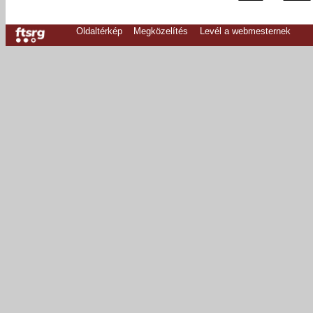
Oldaltérkép
Megközelítés
Levél a webmesternek