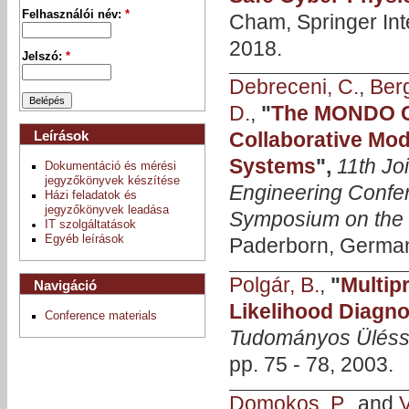
Felhasználói név:
*
Cham, Springer Int
2018.
Jelszó:
*
Debreceni, C.
,
Ber
D.
,
"
The MONDO Co
Leírások
Collaborative Mod
Systems
",
11th Jo
Dokumentáció és mérési
jegyzőkönyvek készítése
Engineering Conf
Házi feladatok és
jegyzőkönyvek leadása
Symposium on the 
IT szolgáltatások
Egyéb leírások
Paderborn, German
Polgár, B.
,
"
Multip
Navigáció
Likelihood Diagno
Conference materials
Tudományos Üléssz
pp. 75 - 78, 2003.
Domokos, P.
, and
V