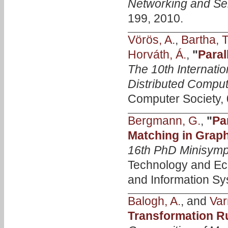
Networking and Se
199, 2010.
Vörös, A.
,
Bartha, T
Horváth, Á.
,
"
Paral
The 10th Internati
Distributed Compu
Computer Society, 
Bergmann, G.
,
"
Pa
Matching in Grap
16th PhD Minisym
Technology and Ec
and Information Sy
Balogh, A.
, and
Var
Transformation R