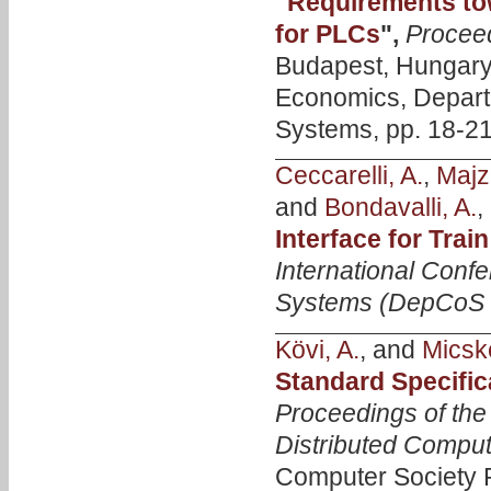
"
Requirements tow
for PLCs
",
Procee
Budapest, Hungary,
Economics, Depart
Systems, pp. 18-21
Ceccarelli, A.
,
Majzi
and
Bondavalli, A.
,
Interface for Tra
International Conf
Systems (DepCoS
Kövi, A.
, and
Micske
Standard Specifi
Proceedings of the
Distributed Compu
Computer Society P