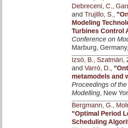
Debreceni, C.
,
Gar
and
Trujillo, S.
,
"
On
Modeling Technol
Turbines Control
Conference on Mode
Marburg, Germany, 
Izsó, B.
,
Szatmári, 
and
Varró, D.
,
"
Ont
metamodels and w
Proceedings of th
Modelling
, New Yor
Bergmann, G.
,
Mol
"
Optimal Period 
Scheduling Algor