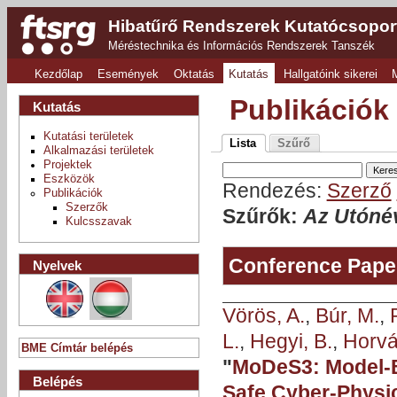
Hibatűrő Rendszerek Kutatócsopor
Méréstechnika és Információs Rendszerek Tanszék
Kezdőlap
Események
Oktatás
Kutatás
Hallgatóink sikerei
Publikációk
Kutatás
Kutatási területek
Lista
Szűrő
Alkalmazási területek
Projektek
Eszközök
Rendezés:
Szerző
Publikációk
Szerzők
Szűrők:
Az Utónév
Kulcsszavak
Conference Pape
Nyelvek
Vörös, A.
,
Búr, M.
,
L.
,
Hegyi, B.
,
Horvá
BME Címtár belépés
"
MoDeS3: Model-B
Belépés
Safe Cyber-Physi