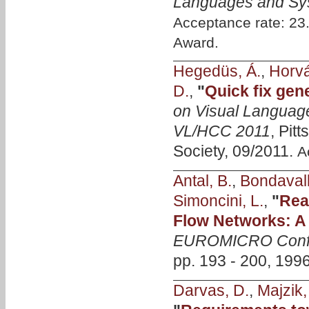
Languages and Sy
Acceptance rate: 2
Award.
Hegedüs, Á.
,
Horvá
D.
,
"
Quick fix gen
on Visual Languag
VL/HCC 2011
, Pit
Society, 09/2011.
A
Antal, B.
,
Bondavalli
Simoncini, L.
,
"
Rea
Flow Networks: A
EUROMICRO Conf
pp. 193 - 200, 1996
Darvas, D.
,
Majzik, 