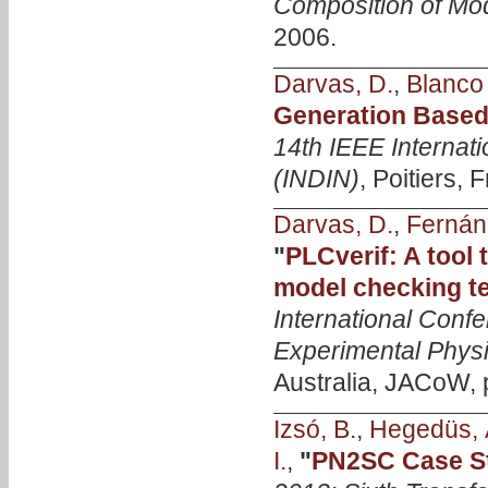
Composition of Mo
2006.
Darvas, D.
,
Blanco 
Generation Based
14th IEEE Internati
(INDIN)
, Poitiers,
Darvas, D.
,
Fernán
"
PLCverif: A tool
model checking t
International Conf
Experimental Phys
Australia, JACoW, 
Izsó, B.
,
Hegedüs, 
I.
,
"
PN2SC Case St