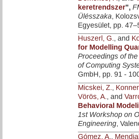
keretrendszer
",
F
Ülésszaka
, Kolozs
Egyesület, pp. 47–
Huszerl, G.
, and
Ko
for Modelling Qua
Proceedings of the
of Computing Sys
GmbH, pp. 91 - 100
Micskei, Z.
,
Konner
Vörös, A.
, and
Varr
Behavioral Modeli
1st Workshop on O
Engineering
, Valen
Gómez, A.
,
Mendial