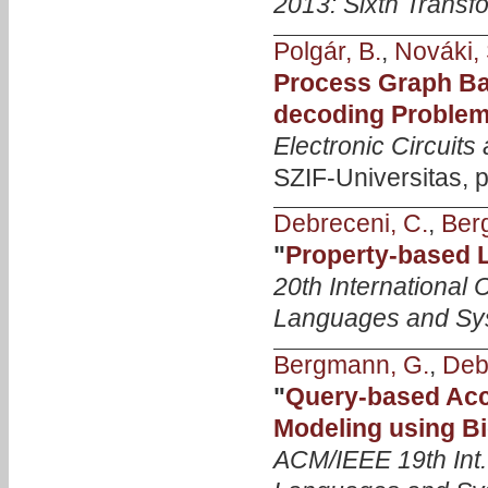
2013: Sixth Transf
Polgár, B.
,
Nováki, 
Process Graph Ba
decoding Proble
Electronic Circui
SZIF-Universitas, p
Debreceni, C.
,
Ber
"
Property-based L
20th International
Languages and Sy
Bergmann, G.
,
Deb
"
Query-based Acce
Modeling using Bi
ACM/IEEE 19th Int.