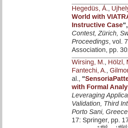
Hegedüs, Á.
,
Ujhely
World with VIATRA
Instructive Case
"
Contest, Zürich, Sw
Proceedings
, vol.
Association, pp. 30
Wirsing, M.
,
Hölzl, 
Fantechi, A.
,
Gilmor
al.,
"
SensoriaPatt
with Formal Analy
Leveraging Applica
Validation, Third 
Porto Sani, Greece
17: Springer, pp. 1
« első
‹ előző