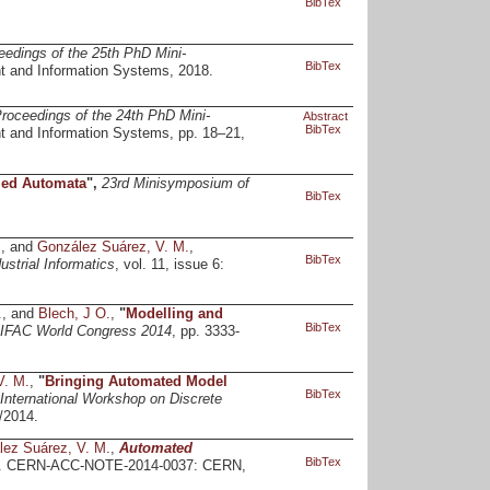
BibTex
eedings of the 25th PhD Mini-
BibTex
t and Information Systems, 2018.
roceedings of the 24th PhD Mini-
Abstract
BibTex
 and Information Systems, pp. 18–21,
med Automata
",
23rd Minisymposium of
BibTex
.
, and
González Suárez, V. M.
,
BibTex
strial Informatics
, vol. 11, issue 6:
.
, and
Blech, J O.
,
"
Modelling and
BibTex
h IFAC World Congress 2014
, pp. 3333-
V. M.
,
"
Bringing Automated Model
BibTex
 International Workshop on Discrete
5/2014.
ez Suárez, V. M.
,
Automated
BibTex
o. CERN-ACC-NOTE-2014-0037: CERN,