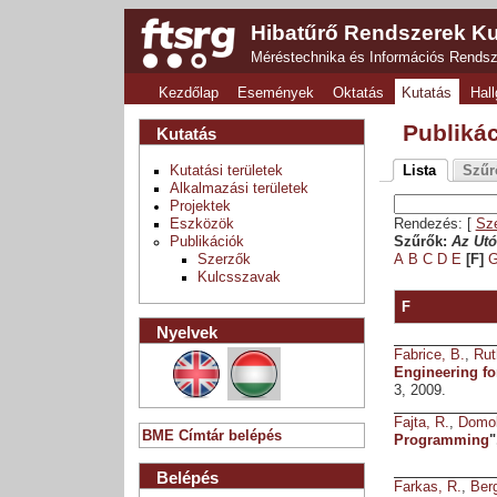
Hibatűrő Rendszerek Ku
Méréstechnika és Információs Rends
Kezdőlap
Események
Oktatás
Kutatás
Hall
Publiká
Kutatás
Kutatási területek
Lista
Szűr
Alkalmazási területek
Projektek
Eszközök
Rendezés: [
Sz
Publikációk
Szűrők:
Az Utó
Szerzők
A
B
C
D
E
[F]
Kulcsszavak
F
Nyelvek
Fabrice, B.
,
Rut
Engineering fo
3, 2009.
Fajta, R.
,
Domok
BME Címtár belépés
Programming
"
Belépés
Farkas, R.
,
Ber