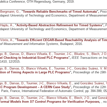
odelica Conference
, OTH Regensburg, Germany, 2019.
d
Bergmann, G.
,
"
Towards Reliable Benchmarks of Timed Automata
",
Proc
udapest University of Technology and Economics, Department of Measuremen
d
Hajdu, Á.
,
"
Activity-Based Abstraction Refinement for Timed Systems
",
P
udapest University of Technology and Economics, Department of Measurement
d
Vörös, A.
,
"
Towards Efficient CEGAR-Based Reachability Analysis of Ti
 of Measurement and Information Systems
, Budapest, 2016.
go, B.
,
Darvas, D.
,
Blanco Viñuela, E.
,
Tournier, J-C.
,
Bliudze, S.
,
Blech, J O
l Checking to Industrial-Sized PLC Programs
",
IEEE Transactions on Indu
1410, 12/2015.
go, B.
,
Darvas, D.
,
Blanco Viñuela, E.
,
Tournier, J-C.
,
González Suárez, V. M
ation of Timing Aspects in Large PLC Programs
",
Proceedings of the 19t
go, B.
,
Darvas, D.
,
Tournier, J-C.
,
Blanco Viñuela, E.
, and
González Suárez, 
LC Program Development – A CERN Case Study
",
Proceedings of the 12th
, Paris, France, International Federation of Automatic Control, pp. 394-399, 0
go, B.
,
Darvas, D.
,
Tournier, J-C.
,
Blanco Viñuela, E.
,
Blech, J O.
, and
Gonzál
Formal Models from ST Control Programs for Verification Purposes
,
, n