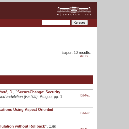
Export 10 results:
BibTex
Varró, D.
,
"
SecureChange: Security
BibTex
nd Exhibition (FET09)
, Prague, pp. 1 -
ications Using Aspect-Oriented
BibTex
mulation without Rollback
",
13th