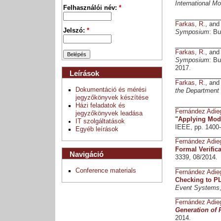
International M
Felhasználói név:
*
Farkas, R.
, an
Jelszó:
*
Symposium
: B
Farkas, R.
, an
Symposium
: B
2017.
Leírások
Farkas, R.
, an
Dokumentáció és mérési
the Department
jegyzőkönyvek készítése
Házi feladatok és
Fernández Adie
jegyzőkönyvek leadása
"
Applying Mode
IT szolgáltatások
IEEE, pp. 1400-
Egyéb leírások
Fernández Adie
Formal Verific
Navigáció
3339, 08/2014.
Conference materials
Fernández Adie
Checking to P
Event Systems
Fernández Adie
Generation of 
2014.