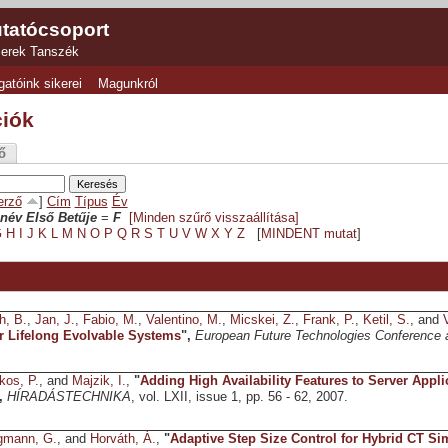
tatócsoport
zerek Tanszék
gatóink sikerei
Magunkról
ciók
ő
erző
]
Cím
Típus
Év
név Első Betűje
=
F
[Minden szűrő visszaállítása]
G
H
I
J
K
L
M
N
O
P
Q
R
S
T
U
V
W
X
Y
Z
[
MINDENT mutat
]
h, B.
,
Jan, J.
,
Fabio, M.
,
Valentino, M.
,
Micskei, Z.
,
Frank, P.
,
Ketil, S.
, and
r Lifelong Evolvable Systems
",
European Future Technologies Conference a
os, P.
, and
Majzik, I.
,
"
Adding High Availability Features to Server Appl
,
HÍRADÁSTECHNIKA
, vol. LXII, issue 1, pp. 56 - 62, 2007.
gmann, G.
, and
Horváth, Á.
,
"
Adaptive Step Size Control for Hybrid CT Si