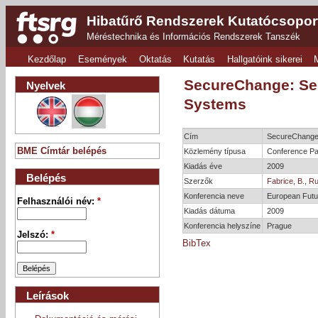
Hibatűrő Rendszerek Kutatócsopor
Méréstechnika és Információs Rendszerek Tanszék
Kezdőlap
Események
Oktatás
Kutatás
Hallgatóink sikerei
SecureChange: Sec
Nyelvek
Systems
Cím
SecureChange: 
BME Címtár belépés
Közlemény típusa
Conference Pa
Kiadás éve
2009
Belépés
Szerzők
Fabrice, B.
,
Ru
Konferencia neve
European Futu
Felhasználói név:
*
Kiadás dátuma
2009
Konferencia helyszíne
Prague
Jelszó:
*
BibTex
Leírások