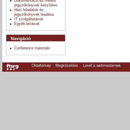
Dokumentáció és mérési
jegyzőkönyvek készítése
Házi feladatok és
jegyzőkönyvek leadása
IT szolgáltatások
Egyéb leírások
Navigáció
Conference materials
Oldaltérkép
Megközelítés
Levél a webmesternek