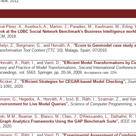
5-408, 2012.
rat-Pérez, A.
,
Averbuch, A.
,
Marton, J.
,
Paradies, M.
,
Kaufmann, M.
,
Erling, 
ook at the LDBC Social Network Benchmark's Business Intelligence work
CM, 2018.
helyi, Z.
,
Bergmann, G.
, and
Horváth, Á.
,
"
Ecore to Genmodel case study so
ansformation Tool Contest (TTC '10)
, Malaga, Spain, 07/2010.
Horváth, Á.
,
Ráth, I.
, and
Varró, D.
,
"
Efficient Model Transformations by C
eory and Practice of Model Transformations, Second International Conference
oceedings
, vol. 5563: Springer, pp. 20-34, 2009.
Acceptance rate: 22%
icskei, Z.
,
"
Efficient Strategies for CEGAR-based Model Checking
",
Jour
51-1091, 2020.
gmann, G.
,
Hegedüs, Á.
,
Horváth, Á.
,
Izsó, B.
,
Ráth, I.
,
Szatmári, Z.
, and
Var
nvironment for Live Model Queries
",
Science of Computer Programming
, 
eh, M M.
,
Beamer, S.
,
Blanco, M.
,
Chen, J.
,
D'Alessandro, L.
,
Dathathri, R.
,
 Graph Analytics Frameworks Using the GAP Benchmark Suite
",
IEEE Int
n
, 2020.
rgmann, G.
,
Ráth, I.
, and
Varró, D.
,
"
Experimental Assessment of Combining