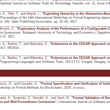
rnational Journal on Software Tools for Technology Transfer
, vol. 12, issue 3-
, Á.
,
Tóth, T.
, and
Majzik, I.
,
"
Exploiting Hierarchy in the Abstraction-Base
Proceedings of the 14th International Workshop on Formal Engineering App
vol. 245: Open Publishing Association, pp. 31–45, 2017.
icskei, Z.
,
"
Exploratory Analysis of the Performance of a Configurabl
ini-Symposium
: Budapest University of Technology and Economics, Departm
4–37, 2017.
, A.
,
Bartha, T.
, and
Mártonka, Z.
,
"
Extensions to the CEGAR Approach on
 417, 08/2014.
, A.
,
Bartha, T.
, and
Mártonka, Z.
,
"
Extensions to the CEGAR Approach on
rogramming Languages and Software Tools, SPLST'13
, Szeged, Hungary, U
ović, D.
, and
Ciocarlie, G.
,
"
Formal Specification and Verification of Soli
rkshop on Formal Methods for Blockchains
, 2020.
(In press)
arta, Á.
,
Szatmári, Z.
,
Horváth, Á.
, and
Varró, D.
,
"
Formal Validation of Do
es and Well-Formedness Constraints
",
International Journal on Software 