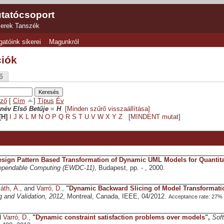
tatócsoport
zerek Tanszék
gatóink sikerei
Magunkról
ciók
ő
ző
[
Cím
]
Típus
Év
név Első Betűje
=
H
[Minden szűrő visszaállítása]
[H]
I
J
K
L
M
N
O
P
Q
R
S
T
U
V
W
X
Y
Z
[
MINDENT mutat
]
sign Pattern Based Transformation of Dynamic UML Models for Quantita
ependable Computing (EWDC-11)
, Budapest, pp. - , 2000.
áth, Á.
, and
Varró, D.
,
"
Dynamic Backward Slicing of Model Transformati
g and Validation, 2012
, Montreal, Canada, IEEE, 04/2012.
Acceptance rate: 27%
d
Varró, D.
,
"
Dynamic constraint satisfaction problems over models
",
Sof