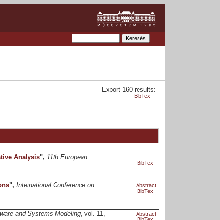
Export 160 results:
BibTex
tive Analysis
",
11th European
BibTex
ons
",
International Conference on
Abstract
BibTex
tware and Systems Modeling
, vol. 11,
Abstract
BibTex