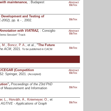
 with maintenance
,
: Budapest
Abstract
BibTex
 Development and Testing of
BibTex
K-2002)
, pp. & - , 2002.
Annotation with VIATRA2
,
: Consiglio
Abstract
BibTex
 Demo Session" Track
, M.
,
Boncz, P. A.
, et al.,
"
The Future
BibTex
the ACM
, 2021.
To be published in CACM
MC/CEGAR (Competition
Abstract
BibTex
652: Springer, 2021.
(Accepted)
ution
",
Proceedings of the 23rd PhD
BibTex
 of Measurement and Information
r, L.
,
Horváth, Á.
,
Kniemeyer, O.
, et
BibTex
,
AGTIVE - Applications of Graph