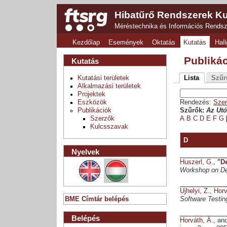
Hibatűrő Rendszerek Ku
Méréstechnika és Információs Rends
Kezdőlap
Események
Oktatás
Kutatás
Hall
Publiká
Kutatás
Kutatási területek
Lista
Szűr
Alkalmazási területek
Projektek
Eszközök
Rendezés:
Szer
Publikációk
Szűrők:
Az Utó
Szerzők
A
B
C
D
E
F
G
Kulcsszavak
D
Nyelvek
Huszerl, G.
,
"
De
Workshop on D
Ujhelyi, Z.
,
Horv
BME Címtár belépés
Software Testin
Belépés
Horváth, Á.
, an