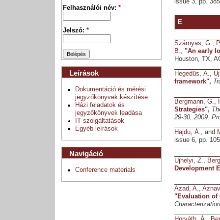
issue 3, pp. 38
Felhasználói név:
*
E
Jelszó:
*
Szárnyas, G.
,
P
B.
,
"
An early l
Houston, TX, A
Leírások
Hegedüs, Á.
,
Uj
framework
",
Tr
Dokumentáció és mérési
jegyzőkönyvek készítése
Bergmann, G.
,
Házi feladatok és
Strategies
",
Th
jegyzőkönyvek leadása
29-30, 2009. Pr
IT szolgáltatások
Egyéb leírások
Hajdu, Á.
, and
M
issue 6, pp. 10
Navigáció
Ujhelyi, Z.
,
Ber
Development E
Conference materials
Azad, A.
,
Aznav
"
Evaluation of
Characterizatio
Horváth, Á.
,
Be