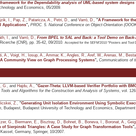
framework for the Dependability analysis of UML-based system designs
echnology and Economics, 05/2009.
zik, I.
,
Pap, Z.
,
Pataricza, A.
,
Petri, D.
, and
Varró, D.
,
"
A Framework for the
l Applications
",
PROC. 5. National Conference on Object-Orientation (OOO
th, I.
, and
Varró, D.
,
From BPEL to SAL and Back: a Tool Demo on Back-
 Ricerche (CNR), pp. 35-42, 09/2010.
Accepted for the SEFM'2010 "Posters and Tool
i, A.
,
Voigt, H.
,
Iosup, A.
,
Ammar, K.
,
Angles, R.
,
Aref, W.
,
Arenas, M.
,
Besta
! A Community View on Graph Processing Systems
",
Communications of 
i, G.
, and
Hajdu, Á.
,
"
Gazer-Theta: LLVM-based Verifier Portfolio with B
,
Tools and Algorithms for the Construction and Analysis of Systems
, vol. 12
icskei, Z.
,
"
Generating Unit Isolation Environment Using Symbolic Exec
m
, Budapest, Budapest University of Technology and Economics, Department
zer, G.
,
Biermann, E.
,
Bisztray, D.
,
Bohnet, B.
,
Boneva, I.
,
Boronat, A.
,
Geige
 of Sierpinski Triangles: A Case Study for Graph Transformation Tools
"
 Kassel, Germany, Springer, 10/2007.