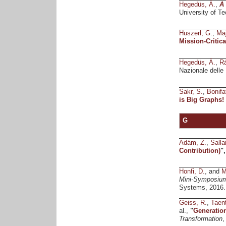
Hegedüs, Á.
,
A 
University of T
Huszerl, G.
,
Maj
Mission-Critica
Hegedüs, Á.
,
Rá
Nazionale delle
Sakr, S.
,
Bonifat
is Big Graphs
G
Ádám, Z.
,
Salla
Contribution)
"
Honfi, D.
, and
M
Mini-Symposiu
Systems, 2016.
Geiss, R.
,
Taent
al.,
"
Generation
Transformation
,