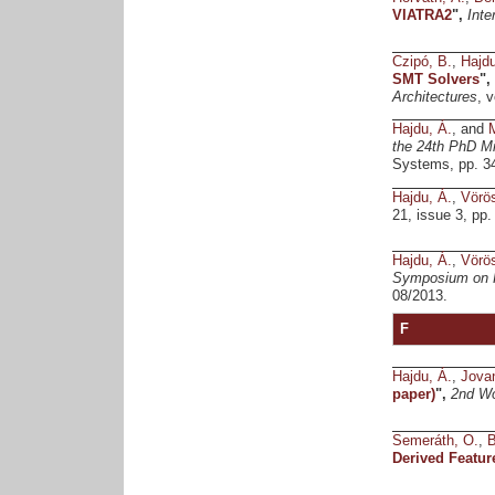
VIATRA2
",
Inte
Czipó, B.
,
Hajdu
SMT Solvers
",
Architectures
, 
Hajdu, Á.
, and
M
the 24th PhD M
Systems, pp. 3
Hajdu, Á.
,
Vörös
21, issue 3, pp.
Hajdu, Á.
,
Vörös
Symposium on P
08/2013.
F
Hajdu, Á.
,
Jovan
paper)
",
2nd Wo
Semeráth, O.
,
B
Derived Featur