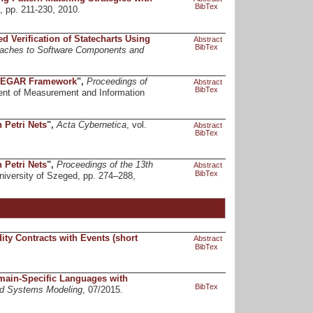
BibTex
4, pp. 211-230, 2010.
d Verification of Statecharts Using
Abstract
BibTex
roaches to Software Components and
e CEGAR Framework
",
Proceedings of
Abstract
BibTex
ent of Measurement and Information
 Petri Nets
",
Acta Cybernetica
, vol.
Abstract
BibTex
 Petri Nets
",
Proceedings of the 13th
Abstract
BibTex
niversity of Szeged, pp. 274–288,
dity Contracts with Events (short
Abstract
BibTex
main-Specific Languages with
BibTex
and Systems Modeling
, 07/2015.