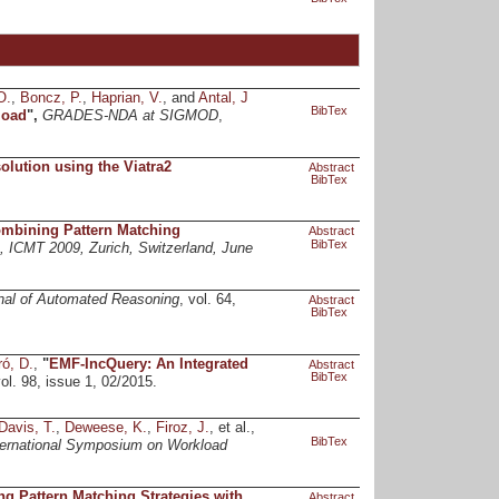
O.
,
Boncz, P.
,
Haprian, V.
, and
Antal, J
BibTex
load
",
GRADES-NDA at SIGMOD
,
lution using the Viatra2
Abstract
BibTex
ombining Pattern Matching
Abstract
BibTex
, ICMT 2009, Zurich, Switzerland, June
nal of Automated Reasoning
, vol. 64,
Abstract
BibTex
ró, D.
,
"
EMF-IncQuery: An Integrated
Abstract
BibTex
vol. 98, issue 1, 02/2015.
Davis, T.
,
Deweese, K.
,
Firoz, J.
, et al.,
BibTex
ernational Symposium on Workload
 Pattern Matching Strategies with
Abstract