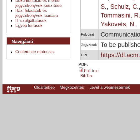
Dokumentáció és mérési
S.
,
Schulz, C.
jegyzőkönyvek készítése
Házi feladatok és
Tommasini, R
jegyzőkönyvek leadása
IT szolgáltatások
Yakovets, N.
,
Egyéb leírások
Communicatio
Folyóirat
Navigáció
To be publis
Jegyzetek
Conference materials
https://dl.ac
URL
PDF:
Full text
BibTex
Oldaltérkép
Megközelítés
Levél a webmesternek