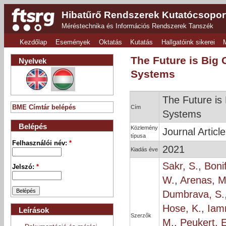
Hibatűrő Rendszerek Kutatócsopor
Méréstechnika és Információs Rendszerek Tanszék
Kezdőlap
Események
Oktatás
Kutatás
Hallgatóink sikerei
The Future is Big
Nyelvek
Systems
The Future is
Cím
BME Címtár belépés
Systems
Belépés
Közlemény
Journal Article
típusa
Felhasználói név:
*
2021
Kiadás éve
Sakr, S.
,
Bonif
Jelszó:
*
W.
,
Arenas, M
Dumbrava, S.
Hose, K.
,
Iamn
Leírások
Szerzők
M.
,
Peukert, E