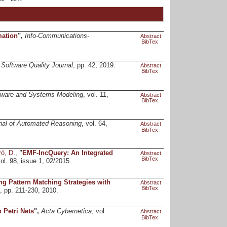
mation
",
Info-Communications-
Abstract
BibTex
,
Software Quality Journal
, pp. 42, 2019.
Abstract
BibTex
tware and Systems Modeling
, vol. 11,
Abstract
BibTex
nal of Automated Reasoning
, vol. 64,
Abstract
BibTex
ró, D.
,
"
EMF-IncQuery: An Integrated
Abstract
BibTex
vol. 98, issue 1, 02/2015.
 Pattern Matching Strategies with
Abstract
BibTex
4, pp. 211-230, 2010.
 Petri Nets
",
Acta Cybernetica
, vol.
Abstract
BibTex