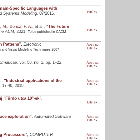
main-Specific Languages with
BibTex
and Systems Modeling
, 07/2015.
, M.
,
Boncz, P. A.
, et al.,
"
The Future
BibTex
the ACM
, 2021.
To be published in CACM
h Patterns
",
Electronic
Abstract
BibTex
 and Visual Modelling Techniques 2007
ormaticae
, vol. 58, no. 1, pp. 1–22,
Abstract
BibTex
.
,
"
Industrial applications of the
Abstract
BibTex
p. 17-40, 2018.
 "Fürdö utca 10"-ek
",
BibTex
ace exploration
",
Automated Software
Abstract
BibTex
g Processors
",
COMPUTER
Abstract
BibTex