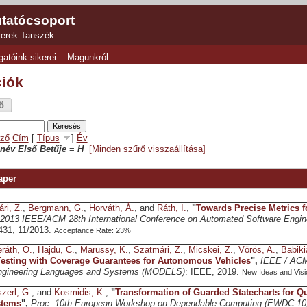
tatócsoport
zerek Tanszék
gatóink sikerei
Magunkról
ciók
ő
ző
Cím
[
Típus
]
Év
név Első Betűje
=
H
[Minden szűrő visszaállítása]
aper
ri, Z.
,
Bergmann, G.
,
Horváth, Á.
, and
Ráth, I.
,
"
Towards Precise Metrics f
2013 IEEE/ACM 28th International Conference on Automated Software Engin
431, 11/2013.
Acceptance Rate: 23%
ráth, O.
,
Hajdu, C.
,
Marussy, K.
,
Szatmári, Z.
,
Micskei, Z.
,
Vörös, A.
,
Babiki
esting with Coverage Guarantees for Autonomous Vehicles
",
IEEE / ACM 
ngineering Languages and Systems (MODELS)
: IEEE, 2019.
New Ideas and Visi
zerl, G.
, and
Kosmidis, K.
,
"
Transformation of Guarded Statecharts for Qu
tems
",
Proc. 10th European Workshop on Dependable Computing (EWDC-10