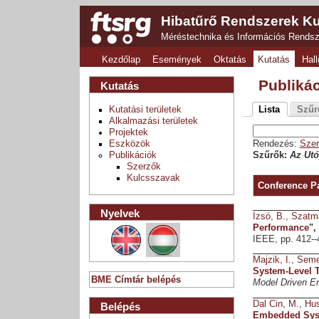
Hibatűrő Rendszerek Ku
Méréstechnika és Információs Rends
Kezdőlap
Események
Oktatás
Kutatás
Hall
Publiká
Kutatás
Kutatási területek
Lista
Szűr
Alkalmazási területek
Projektek
Eszközök
Rendezés:
Szer
Publikációk
Szűrők:
Az Utó
Szerzők
Kulcsszavak
Conference P
Nyelvek
Izsó, B.
,
Szatmá
Performance
",
IEEE, pp. 412--
Majzik, I.
,
Seme
System-Level T
BME Címtár belépés
Model Driven E
Dal Cin, M.
,
Hus
Belépés
Embedded Sys