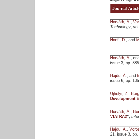
Journal Articl
Horváth, Á.
,
Var
Technology
, vo
Honfi, D.
, and
M
Horváth, Á.
, an
issue 3, pp. 38
Hajdu, Á.
, and
M
issue 6, pp. 10
Ujhelyi, Z.
,
Ber
Development E
Horváth, Á.
,
Be
VIATRA2
",
Inte
Hajdu, Á.
,
Vörös
21, issue 3, pp.