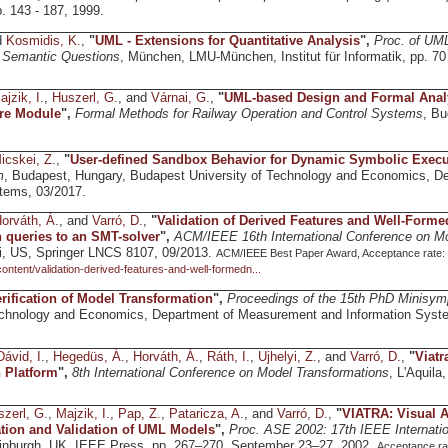
. 143 - 187, 1999.
d
Kosmidis, K.
,
"
UML - Extensions for Quantitative Analysis
",
Proc. of UM
 Semantic Questions
, München, LMU-München, Institut für Informatik, pp. 70 
ajzik, I.
,
Huszerl, G.
, and
Várnai, G.
,
"
UML-based Design and Formal Analys
are Module
",
Formal Methods for Railway Operation and Control Systems
, Bu
icskei, Z.
,
"
User-defined Sandbox Behavior for Dynamic Symbolic Execu
m
, Budapest, Hungary, Budapest University of Technology and Economics, 
tems, 03/2017.
orváth, Á.
, and
Varró, D.
,
"
Validation of Derived Features and Well-Forme
queries to an SMT-solver
",
ACM/IEEE 16th International Conference on M
i, US, Springer LNCS 8107, 09/2013.
ACM/IEEE Best Paper Award, Acceptance rate: 26
/content/validation-derived-features-and-well-formedn...
rification of Model Transformation
",
Proceedings of the 15th PhD Minisy
Technology and Economics, Department of Measurement and Information Syst
Dávid, I.
,
Hegedüs, Á.
,
Horváth, Á.
,
Ráth, I.
,
Ujhelyi, Z.
, and
Varró, D.
,
"
Viatr
 Platform
",
8th International Conference on Model Transformations
, L'Aquila,
zerl, G.
,
Majzik, I.
,
Pap, Z.
,
Pataricza, A.
, and
Varró, D.
,
"
VIATRA: Visual A
ation and Validation of UML Models
",
Proc. ASE 2002: 17th IEEE Internati
inburgh, UK, IEEE Press, pp. 267–270, September 23–27, 2002.
Acceptance ra