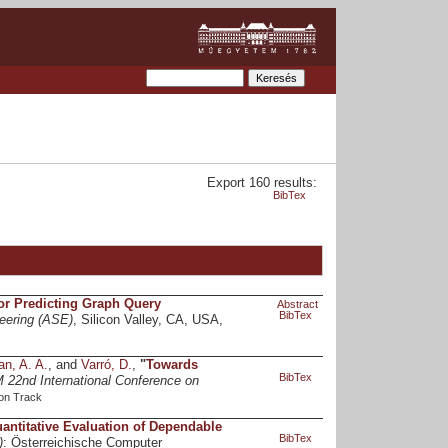
Export 160 results:
BibTex
or Predicting Graph Query
Abstract
BibTex
eering (ASE)
, Silicon Valley, CA, USA,
an, A. A.
, and
Varró, D.
,
"
Towards
BibTex
22nd International Conference on
on Track
antitative Evaluation of Dependable
BibTex
)
: Österreichische Computer