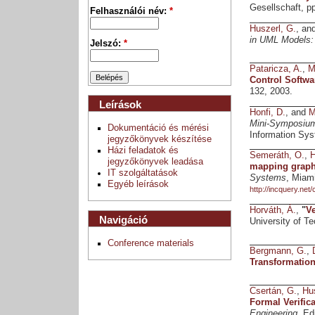
Gesellschaft, pp
Felhasználói név:
*
Huszerl, G.
, an
in UML Models:
Jelszó:
*
Pataricza, A.
,
M
Control Softw
132, 2003.
Leírások
Honfi, D.
, and
M
Mini-Symposiu
Dokumentáció és mérési
Information Sys
jegyzőkönyvek készítése
Házi feladatok és
Semeráth, O.
,
H
jegyzőkönyvek leadása
mapping graph 
IT szolgáltatások
Systems
, Miam
Egyéb leírások
http://incquery.net
Horváth, Á.
,
"
Ve
Navigáció
University of 
Conference materials
Bergmann, G.
,
Transformation
Csertán, G.
,
Hus
Formal Verific
Engineering
, Ed