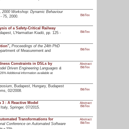
L 2000 Workshop: Dynamic Behaviour
BibTex
- 75, 2000.
is of a Safety-Critical Railway
BibTex
dapest, L'Harmattan Kiadó, pp. 125 -
tion
",
Proceedings of the 24th PhD
BibTex
Department of Measurement and
dness Constraints in DSLs by
Abstract
BibTex
odel Driven Engineering Languages &
% Additional information available at
mposium
, Budapest, Hungary, Budapest
BibTex
ems, 02/2008.
a 3 : A Reactive Model
Abstract
BibTex
 Italy, Springer, 07/2015.
utomated Transformations for
Abstract
BibTex
onal Conference on Automated Software
te = 20%