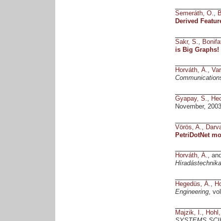
Semeráth, O.
,
B
Derived Featur
Sakr, S.
,
Bonifat
is Big Graphs
Horváth, Á.
,
Var
Communication
Gyapay, S.
,
Hec
November, 2003
Vörös, A.
,
Darva
PetriDotNet mo
Horváth, Á.
, an
Híradástechnik
Hegedüs, Á.
,
Ho
Engineering
, vo
Majzik, I.
,
Hohl,
SYSTEMS SCI