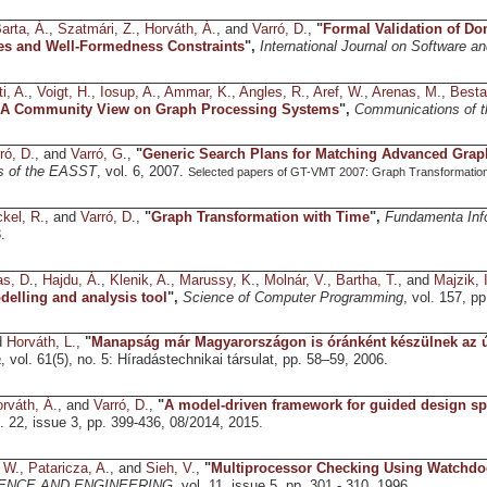
arta, Á.
,
Szatmári, Z.
,
Horváth, Á.
, and
Varró, D.
,
"
Formal Validation of Do
es and Well-Formedness Constraints
",
International Journal on Software 
i, A.
,
Voigt, H.
,
Iosup, A.
,
Ammar, K.
,
Angles, R.
,
Aref, W.
,
Arenas, M.
,
Besta
! A Community View on Graph Processing Systems
",
Communications of 
ró, D.
, and
Varró, G.
,
"
Generic Search Plans for Matching Advanced Grap
s of the EASST
, vol. 6, 2007.
Selected papers of GT-VMT 2007: Graph Transformation
kel, R.
, and
Varró, D.
,
"
Graph Transformation with Time
",
Fundamenta Inf
.
s, D.
,
Hajdu, Á.
,
Klenik, A.
,
Marussy, K.
,
Molnár, V.
,
Bartha, T.
, and
Majzik, I
delling and analysis tool
",
Science of Computer Programming
, vol. 157, p
d
Horváth, L.
,
"
Manapság már Magyarországon is óránként készülnek az új
a
, vol. 61(5), no. 5: Híradástechnikai társulat, pp. 58–59, 2006.
rváth, Á.
, and
Varró, D.
,
"
A model-driven framework for guided design sp
l. 22, issue 3, pp. 399-436, 08/2014, 2015.
 W.
,
Pataricza, A.
, and
Sieh, V.
,
"
Multiprocessor Checking Using Watchdo
ENCE AND ENGINEERING
, vol. 11, issue 5, pp. 301 - 310, 1996.