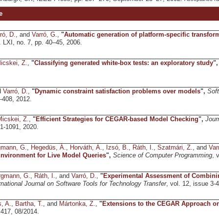
e
ró, D.
, and
Varró, G.
,
"
Automatic generation of platform-specific transfor
l. LXI, no. 7, pp. 40–45, 2006.
icskei, Z.
,
"
Classifying generated white-box tests: an exploratory study
"
d
Varró, D.
,
"
Dynamic constraint satisfaction problems over models
",
Sof
5-408, 2012.
icskei, Z.
,
"
Efficient Strategies for CEGAR-based Model Checking
",
Jour
51-1091, 2020.
gmann, G.
,
Hegedüs, Á.
,
Horváth, Á.
,
Izsó, B.
,
Ráth, I.
,
Szatmári, Z.
, and
Var
nvironment for Live Model Queries
",
Science of Computer Programming
, 
rgmann, G.
,
Ráth, I.
, and
Varró, D.
,
"
Experimental Assessment of Combining
rnational Journal on Software Tools for Technology Transfer
, vol. 12, issue 3-
, A.
,
Bartha, T.
, and
Mártonka, Z.
,
"
Extensions to the CEGAR Approach on
 417, 08/2014.