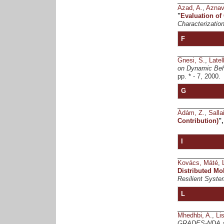
Azad, A.
,
Aznav
"
Evaluation of
Characterizatio
F
Gnesi, S.
,
Latel
on Dynamic Beha
pp. * - 7, 2000.
G
Ádám, Z.
,
Salla
Contribution)
"
I
Kovács, Máté
,
Distributed Mo
Resilient Syst
L
Mhedhbi, A.
,
Li
GRADES-NDA 