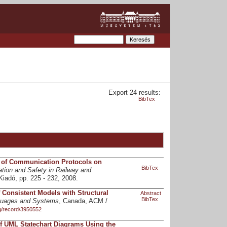
Export 24 results:
BibTex
t of Communication Protocols on
BibTex
tion and Safety in Railway and
Kiadó, pp. 225 - 232, 2008.
Consistent Models with Structural
Abstract
BibTex
nguages and Systems
, Canada, ACM /
rg/record/3950552
of UML Statechart Diagrams Using the