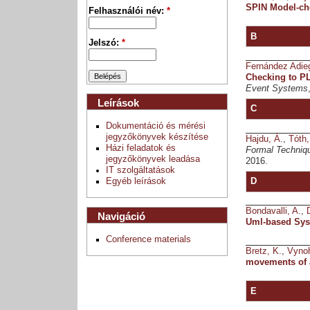
SPIN Model-ch
Felhasználói név:
*
B
Jelszó:
*
Fernández Adie
Checking to P
Event Systems
Leírások
C
Dokumentáció és mérési
jegyzőkönyvek készítése
Hajdu, Á.
,
Tóth,
Házi feladatok és
Formal Techniqu
jegyzőkönyvek leadása
2016.
IT szolgáltatások
Egyéb leírások
D
Bondavalli, A.
,
Navigáció
Uml-based Sys
Conference materials
Bretz, K.
,
Vynoh
movements of 
E