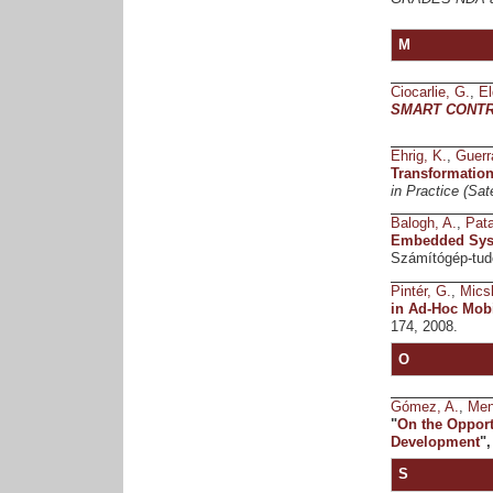
M
Ciocarlie, G.
,
El
SMART CONTR
Ehrig, K.
,
Guerr
Transformation
in Practice (Sa
Balogh, A.
,
Pata
Embedded Sys
Számítógép-tudo
Pintér, G.
,
Micsk
in Ad-Hoc Mobi
174, 2008.
O
Gómez, A.
,
Men
"
On the Opport
Development
"
S