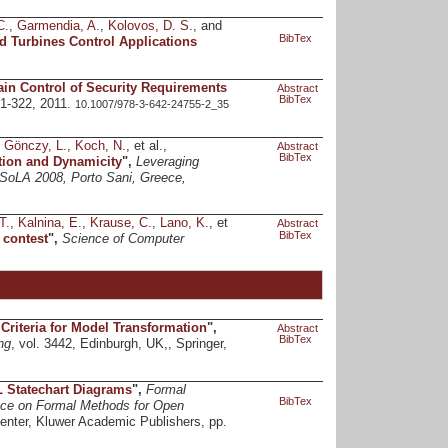
C.
,
Garmendia, A.
,
Kolovos, D. S.
, and
BibTex
d Turbines Control Applications
in Control of Security Requirements
Abstract
BibTex
321-322, 2011.
10.1007/978-3-642-24755-2_35
,
Gönczy, L.
,
Koch, N.
, et al.,
Abstract
BibTex
tion and Dynamicity
",
Leveraging
 ISoLA 2008, Porto Sani, Greece,
T.
,
Kalnina, E.
,
Krause, C.
,
Lano, K.
, et
Abstract
BibTex
 contest
",
Science of Computer
Criteria for Model Transformation
",
Abstract
BibTex
ng
, vol. 3442, Edinburgh, UK,, Springer,
 Statechart Diagrams
",
Formal
BibTex
ence on Formal Methods for Open
enter, Kluwer Academic Publishers, pp.