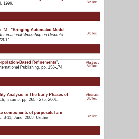
BibTex
4, 1999.
V. M.
,
"
Bringing Automated Model
BibTex
 International Workshop on Discrete
5/2014.
rpolation-Based Refinements
",
Abstract
BibTex
nternational Publishing, pp. 158-174,
ity Analysis in The Early Phases of
Abstract
BibTex
 16, issue 5, pp. 265 - 275, 2001.
ate components of purposeful arm
BibTex
p. 8-11, June, 2008.
Ukraine