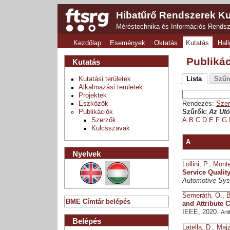
Hibatűrő Rendszerek Ku
Méréstechnika és Információs Rends
Kezdőlap
Események
Oktatás
Kutatás
Hall
Publiká
Kutatás
Kutatási területek
Lista
Szűr
Alkalmazási területek
Projektek
Eszközök
Rendezés:
Szer
Publikációk
Szűrők:
Az Utó
Szerzők
A
B
C
D
E
F
G
Kulcsszavak
A
Nyelvek
Lollini, P.
,
Monte
Service Qualit
Automotive Sy
Semeráth, O.
,
B
BME Címtár belépés
and Attribute C
IEEE, 2020.
Art
Belépés
Latella, D.
,
Majz