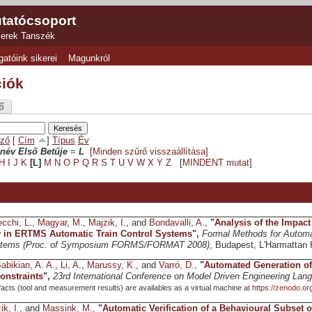
tatócsoport
zerek Tanszék
gatóink sikerei
Magunkról
ciók
ő
ző
[
Cím
]
Típus
Év
név Első Betűje
=
L
[Minden szűrő visszaállítása]
H
I
J
K
[L]
M
N
O
P
Q
R
S
T
U
V
W
X
Y
Z
[
MINDENT mutat
]
cchi, L.
,
Magyar, M.
,
Majzik, I.
, and
Bondavalli, A.
,
"
Analysis of the Impac
y in ERTMS Automatic Train Control Systems
",
Formal Methods for Automa
stems (Proc. of Symposium FORMS/FORMAT 2008)
, Budapest, L'Harmattan 
abikian, A. A.
,
Li, A.
,
Marussy, K.
, and
Varró, D.
,
"
Automated Generation of 
onstraints
",
23rd International Conference on Model Driven Engineering La
ifacts (tool and measurement results) are availables as a virtual machine at
https://zenodo.o
ik, I.
, and
Massink, M.
,
"
Automatic Verification of a Behavioural Subset 