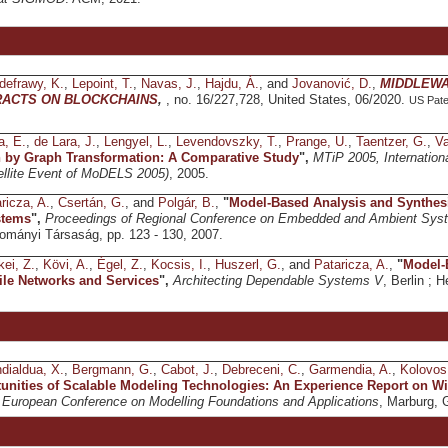
defrawy, K.
,
Lepoint, T.
,
Navas, J.
,
Hajdu, Á.
, and
Jovanović, D.
,
MIDDLEWA
ACTS ON BLOCKCHAINS
,
, no. 16/227,728, United States, 06/2020.
US Paten
a, E.
,
de Lara, J.
,
Lengyel, L.
,
Levendovszky, T.
,
Prange, U.
,
Taentzer, G.
,
Va
 by Graph Transformation: A Comparative Study
",
MTiP 2005, Internatio
tellite Event of MoDELS 2005)
, 2005.
ricza, A.
,
Csertán, G.
, and
Polgár, B.
,
"
Model-Based Analysis and Synthes
tems
",
Proceedings of Regional Conference on Embedded and Ambient Sys
mányi Társaság, pp. 123 - 130, 2007.
ei, Z.
,
Kövi, A.
,
Égel, Z.
,
Kocsis, I.
,
Huszerl, G.
, and
Pataricza, A.
,
"
Model-
le Networks and Services
",
Architecting Dependable Systems V
, Berlin ; 
dialdua, X.
,
Bergmann, G.
,
Cabot, J.
,
Debreceni, C.
,
Garmendia, A.
,
Kolovos
unities of Scalable Modeling Technologies: An Experience Report on Wi
,
European Conference on Modelling Foundations and Applications
, Marburg, 