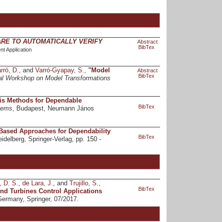
RE TO AUTOMATICALLY VERIFY
Abstract
BibTex
t Application
rró, D.
, and
Varró-Gyapay, S.
,
"
Model
Abstract
BibTex
nal Workshop on Model Transformations
is Methods for Dependable
BibTex
tems
, Budapest, Neumann János
Based Approaches for Dependability
BibTex
Heidelberg, Springer-Verlag, pp. 150 -
, D. S.
,
de Lara, J.
, and
Trujillo, S.
,
BibTex
nd Turbines Control Applications
Germany, Springer, 07/2017.