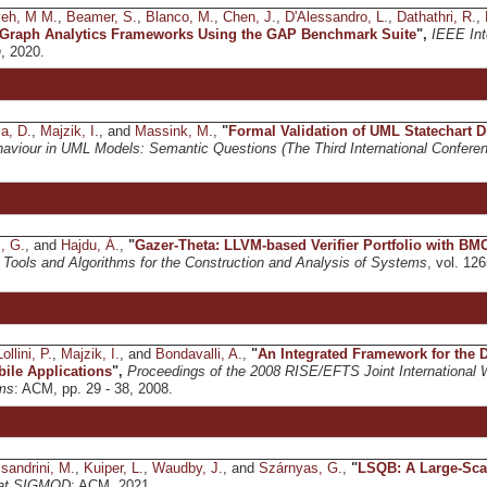
eh, M M.
,
Beamer, S.
,
Blanco, M.
,
Chen, J.
,
D'Alessandro, L.
,
Dathathri, R.
,
 Graph Analytics Frameworks Using the GAP Benchmark Suite
",
IEEE Int
n
, 2020.
la, D.
,
Majzik, I.
, and
Massink, M.
,
"
Formal Validation of UML Statechart 
viour in UML Models: Semantic Questions (The Third International Confere
i, G.
, and
Hajdu, Á.
,
"
Gazer-Theta: LLVM-based Verifier Portfolio with B
,
Tools and Algorithms for the Construction and Analysis of Systems
, vol. 12
Lollini, P.
,
Majzik, I.
, and
Bondavalli, A.
,
"
An Integrated Framework for the D
bile Applications
",
Proceedings of the 2008 RISE/EFTS Joint International 
ems
: ACM, pp. 29 - 38, 2008.
ssandrini, M.
,
Kuiper, L.
,
Waudby, J.
, and
Szárnyas, G.
,
"
LSQB: A Large-Sc
at SIGMOD
: ACM, 2021.