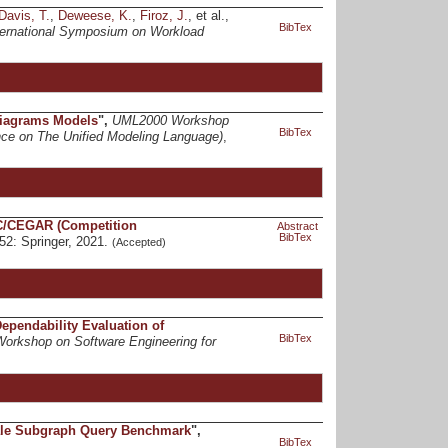
Davis, T.
,
Deweese, K.
,
Firoz, J.
, et al.,
BibTex
ernational Symposium on Workload
Diagrams Models
",
UML2000 Workshop
BibTex
nce on The Unified Modeling Language)
,
MC/CEGAR (Competition
Abstract
BibTex
652: Springer, 2021.
(Accepted)
ependability Evaluation of
BibTex
Workshop on Software Engineering for
ale Subgraph Query Benchmark
",
BibTex