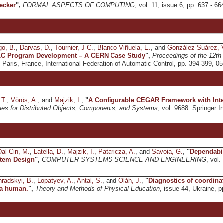
ecker
",
FORMAL ASPECTS OF COMPUTING
, vol. 11, issue 6, pp. 637 - 66
go, B.
,
Darvas, D.
,
Tournier, J-C.
,
Blanco Viñuela, E.
, and
González Suárez, 
LC Program Development – A CERN Case Study
",
Proceedings of the 12th
, Paris, France, International Federation of Automatic Control, pp. 394-399, 0
 T.
,
Vörös, A.
, and
Majzik, I.
,
"
A Configurable CEGAR Framework with Inte
es for Distributed Objects, Components, and Systems
, vol. 9688: Springer I
Dal Cin, M.
,
Latella, D.
,
Majzik, I.
,
Pataricza, A.
, and
Savoia, G.
,
"
Dependabil
tem Design
",
COMPUTER SYSTEMS SCIENCE AND ENGINEERING
, vol.
radskyi, B.
,
Lopatyev, A.
,
Antal, S.
, and
Oláh, J.
,
"
Diagnostics of coordin
a human.
",
Theory and Methods of Physical Education
, issue 44, Ukraine, p