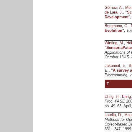
Gómez, A.
,
Men
de Lara, J.
,
"
Sc
Development
"
Bergmann, G.
,
Evolution
",
Tow
Wirsing, M.
,
Höl
"
SensoriaPatte
Applications of
October 13-15, 
Jakumeit, E.
,
B
al.,
"
A survey a
Programming
, 
T
Ehrig, H.
,
Ehrig,
Proc. FASE 2005
pp. 49–63, April
Latella, D.
,
Majz
Methods for Ope
Object-based Di
331 - 347, 1999