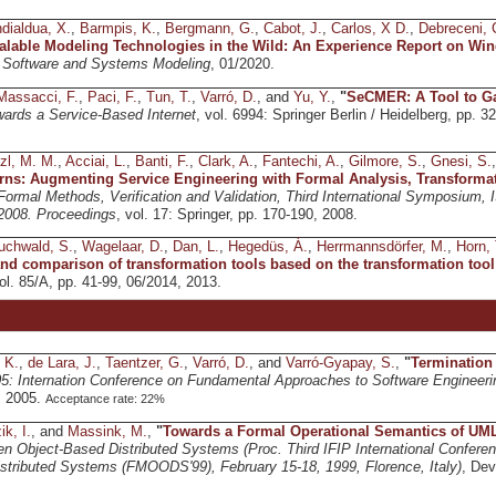
dialdua, X.
,
Barmpis, K.
,
Bergmann, G.
,
Cabot, J.
,
Carlos, X D.
,
Debreceni, 
alable Modeling Technologies in the Wild: An Experience Report on Win
,
Software and Systems Modeling
, 01/2020.
Massacci, F.
,
Paci, F.
,
Tun, T.
,
Varró, D.
, and
Yu, Y.
,
"
SeCMER: A Tool to Ga
ards a Service-Based Internet
, vol. 6994: Springer Berlin / Heidelberg, pp. 
zl, M. M.
,
Acciai, L.
,
Banti, F.
,
Clark, A.
,
Fantechi, A.
,
Gilmore, S.
,
Gnesi, S.
rns: Augmenting Service Engineering with Formal Analysis, Transforma
 Formal Methods, Verification and Validation, Third International Symposium,
2008. Proceedings
, vol. 17: Springer, pp. 170-190, 2008.
uchwald, S.
,
Wagelaar, D.
,
Dan, L.
,
Hegedüs, Á.
,
Herrmannsdörfer, M.
,
Horn, 
nd comparison of transformation tools based on the transformation tool
vol. 85/A, pp. 41-99, 06/2014, 2013.
 K.
,
de Lara, J.
,
Taentzer, G.
,
Varró, D.
, and
Varró-Gyapay, S.
,
"
Termination 
: Internation Conference on Fundamental Approaches to Software Engineeri
, 2005.
Acceptance rate: 22%
ik, I.
, and
Massink, M.
,
"
Towards a Formal Operational Semantics of UML
n Object-Based Distributed Systems (Proc. Third IFIP International Confer
stributed Systems (FMOODS'99), February 15-18, 1999, Florence, Italy)
, Dev
.