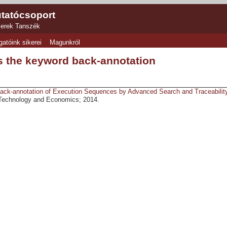
tatócsoport
zerek Tanszék
gatóink sikerei
Magunkról
s the keyword back-annotation
ack-annotation of Execution Sequences by Advanced Search and Traceabilit
 Technology and Economics; 2014.