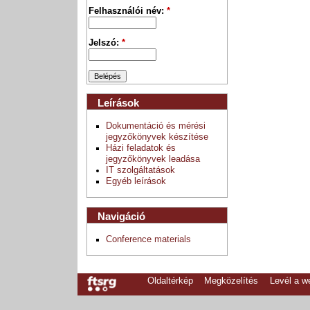
Felhasználói név:
*
Jelszó:
*
Leírások
Dokumentáció és mérési
jegyzőkönyvek készítése
Házi feladatok és
jegyzőkönyvek leadása
IT szolgáltatások
Egyéb leírások
Navigáció
Conference materials
Oldaltérkép
Megközelítés
Levél a 