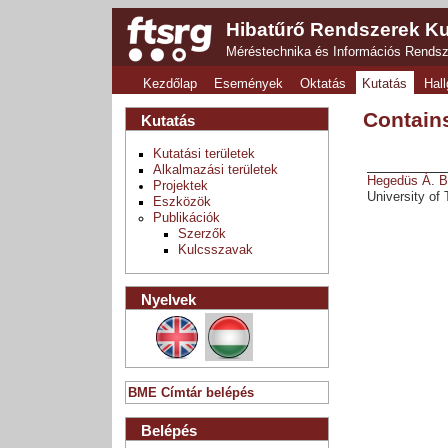
Hibatűrő Rendszerek Ku
Méréstechnika és Információs Rends
Kezdőlap
Események
Oktatás
Kutatás
Hall
Contain
Kutatás
Kutatási területek
Alkalmazási területek
Hegedüs Á
.
B
Projektek
University of
Eszközök
Publikációk
Szerzők
Kulcsszavak
Nyelvek
BME Címtár belépés
Belépés