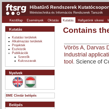
Hibatűrő Rendszerek Kutatócsopor
Méréstechnika és Információs Rendszerek Tanszék
Kezdőlap
Események
Oktatás
Kutatás
Hallgatóink sikerei
Contains th
Kutatás
Kutatási területek
Alkalmazási területek
Projektek
Vörös A
,
Darvas 
Eszközök
Industrial applica
Publikációk
Szerzők
tool
. Science of 
Kulcsszavak
Nyelvek
BME Címtár belépés
Belépés