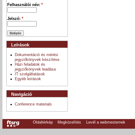
Felhasználói név:
*
Jelszó:
*
Leírások
Dokumentáció és mérési
jegyzőkönyvek készítése
Házi feladatok és
jegyzőkönyvek leadása
IT szolgáltatások
Egyéb leírások
Navigáció
Conference materials
Oldaltérkép
Megközelítés
Levél a webmesternek