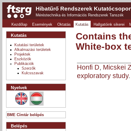
Hibatűrő Rendszerek Kutatócsopor
Méréstechnika és Információs Rendszerek Tanszék
Kezdőlap
Események
Oktatás
Kutatás
Hallgatóink sikerei
Contains th
Kutatás
White-box te
Kutatási területek
Alkalmazási területek
Projektek
Eszközök
Publikációk
Honfi D
,
Micskei 
Szerzők
Kulcsszavak
exploratory study
Nyelvek
BME Címtár belépés
Belépés