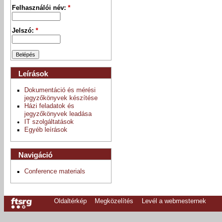
Felhasználói név:
*
Jelszó:
*
Leírások
Dokumentáció és mérési
jegyzőkönyvek készítése
Házi feladatok és
jegyzőkönyvek leadása
IT szolgáltatások
Egyéb leírások
Navigáció
Conference materials
Oldaltérkép
Megközelítés
Levél a webmesternek