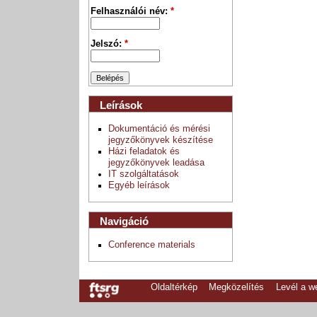
Felhasználói név:
*
Jelszó:
*
Leírások
Dokumentáció és mérési
jegyzőkönyvek készítése
Házi feladatok és
jegyzőkönyvek leadása
IT szolgáltatások
Egyéb leírások
Navigáció
Conference materials
Oldaltérkép
Megközelítés
Levél a 