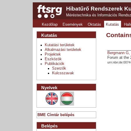
Hibatűrő Rendszerek Ku
Méréstechnika és Információs Rends
Kezdőlap
Események
Oktatás
Kutatás
Hall
Contains
Kutatás
Kutatási területek
Alkalmazási területek
Bergmann G
Projektek
Forum at the 
Eszközök
urn:nbn:de:0074
Publikációk
Szerzők
Kulcsszavak
Nyelvek
BME Címtár belépés
Belépés