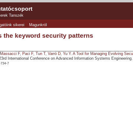
tatócsoport
zerek Tanszék
gatóink sikerei
Magunkról
 the keyword security patterns
,
Massacci F
,
Paci F
,
Tun T
,
Varró D
,
Yu Y
.
A Tool for Managing Evolving Secu
23rd International Conference on Advanced Information Systems Engineering
-734-7