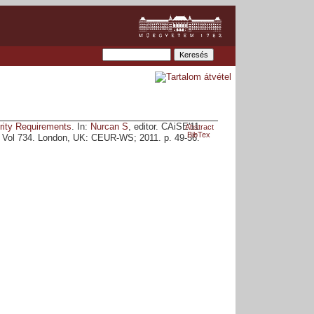
rity Requirements
. In:
Nurcan S
, editor. CAiSE'11
Abstract
BibTex
. Vol 734. London, UK: CEUR-WS; 2011. p. 49-56.