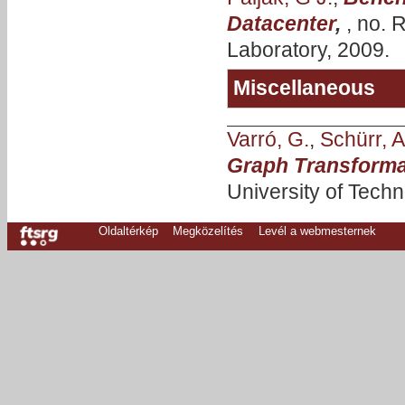
Datacenter
,
, no.
Laboratory, 2009.
Miscellaneous
Varró, G.
,
Schürr, A
Graph Transforma
University of Tech
Oldaltérkép
Megközelítés
Levél a webmesternek