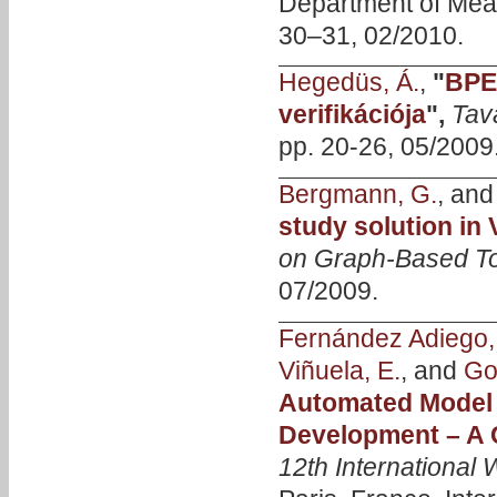
Department of Mea
30–31, 02/2010.
Hegedüs, Á.
,
"
BPE
verifikációja
",
Tav
pp. 20-26, 05/2009
Bergmann, G.
, an
study solution in
on Graph-Based T
07/2009.
Fernández Adiego,
Viñuela, E.
, and
Go
Automated Model
Development – A
12th International