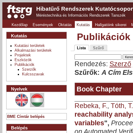
Hibatűrő Rendszerek Kutatócsopor
Méréstechnika és Információs Rendszerek Tanszék
Kezdőlap
Események
Oktatás
Kutatás
Hallgatóink sikerei
Publikációk
Kutatás
Kutatási területek
Lista
Szűrő
Alkalmazási területek
Projektek
Eszközök
Rendezés:
Szerző
Publikációk
Szerzők
Szűrők:
A Cím Els
Kulcsszavak
Book Chapter
Nyelvek
Rebeka, F.
,
Tóth, T.
reachability analy
BME Címtár belépés
variables
",
Procee
Belépés
on Automated Verifi