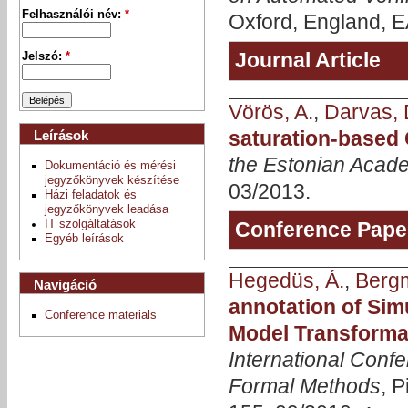
Felhasználói név:
*
Oxford, England, E
Journal Article
Jelszó:
*
Vörös, A.
,
Darvas, 
saturation-based
Leírások
the Estonian Acad
Dokumentáció és mérési
jegyzőkönyvek készítése
03/2013.
Házi feladatok és
jegyzőkönyvek leadása
Conference Pape
IT szolgáltatások
Egyéb leírások
Hegedüs, Á.
,
Berg
Navigáció
annotation of Sim
Conference materials
Model Transforma
International Conf
Formal Methods
, 