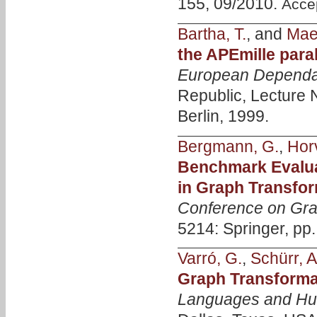
155, 09/2010.
Acce
Bartha, T.
, and
Maes
the APEmille para
European Dependa
Republic, Lecture 
Berlin, 1999.
Bergmann, G.
,
Horv
Benchmark Evalua
in Graph Transfo
Conference on Gra
5214: Springer, pp
Varró, G.
,
Schürr, A
Graph Transforma
Languages and Hu