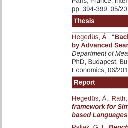
Paris, France, Inte
pp. 394-399, 05/20
Thesis
Hegedüs, Á.
,
"
Bac
by Advanced Sear
Department of Mea
PhD, Budapest, Bud
Economics, 06/201
Report
Hegedüs, Á.
,
Ráth, 
framework for Sim
based Languages
Paljak, G J.
,
Bench