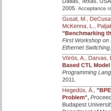
Dallas, Texas, USA
2005.
Acceptance r
Gusat, M.
,
DeCusat
McKenna, L.
,
Palja
"
Benchmarking th
First Workshop on 
Ethernet Switching
Vörös, A.
,
Darvas, 
Based CTL Model
Programming Langu
2011.
Hegedüs, Á.
,
"
BPEL
Problem
",
Proceed
Budapest Universi