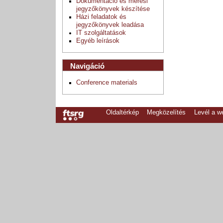
Dokumentáció és mérési
jegyzőkönyvek készítése
Házi feladatok és
jegyzőkönyvek leadása
IT szolgáltatások
Egyéb leírások
Navigáció
Conference materials
Oldaltérkép
Megközelítés
Levél a 