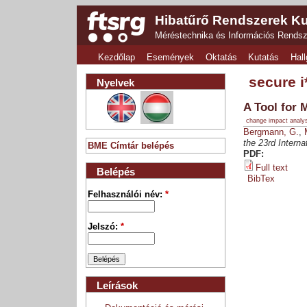
Hibatűrő Rendszerek Ku
Méréstechnika és Információs Rends
Kezdőlap
Események
Oktatás
Kutatás
Hall
secure i
Nyelvek
A Tool for 
change impact analy
Bergmann, G.
,
the 23rd Intern
BME Címtár belépés
PDF:
Full text
Belépés
BibTex
Felhasználói név:
*
Jelszó:
*
Leírások