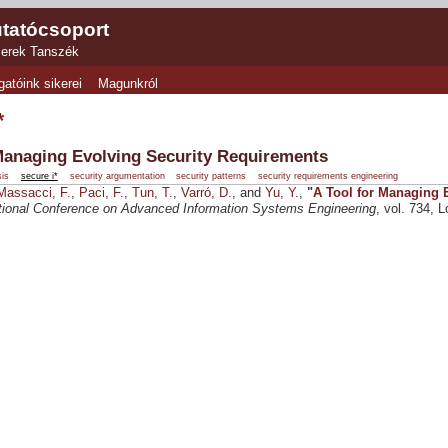
tatócsoport
zerek Tanszék
gatóink sikerei
Magunkról
*
Managing Evolving Security Requirements
sis
secure i*
security argumentation
security patterns
security requirements engineering
Massacci, F.
,
Paci, F.
,
Tun, T.
,
Varró, D.
, and
Yu, Y.
,
"
A Tool for Managing 
ational Conference on Advanced Information Systems Engineering
, vol. 734,